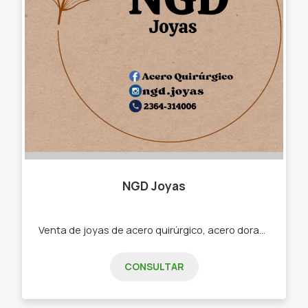
NGD Joyas
Venta de joyas de acero quirúrgico, acero dorado, acero blanco. -Cadenas -dijes -pulseras -aros -argollas -anillos -collares -piercing -abridores.
CONSULTAR