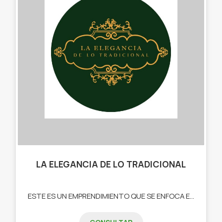
LA ELEGANCIA DE LO TRADICIONAL
ESTE ES UN EMPRENDIMIENTO QUE SE ENFOCA EN RESALTAR LAS COSTUMBRES Y TRADICIONES ARGENTINAS. DEDICADO A SELECCIONAR ARTICULOS DE EXCELENTE CALIDAD QUE TE PERMITAN DISFRUTAR DE MOMENTOS ESPECIALES -MATES -BOMBILLAS -PORTA MATE PARA AUTOS -BOLSOS Y MOCHILAS MATERAS -CANASTAS URUGUAYAS -YERBEROS - DESPOLVILLADORES -TERMOS -LUZ PARA MATES. TABLAS Y PLATOS PARA ASADO DE DIFERENTES TAMAÑOS Y MADERAS (GUAYUBIRA, NATIVA MISIONERA, PINO HORNEADO, MIXTA, INSIENZO,ETC.)"