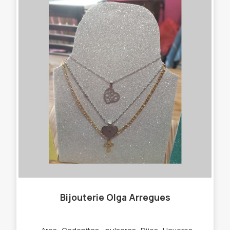
Bijouterie Olga Arregues
-Aros -Cadenitas - pulseras -Dijes -Llaveros