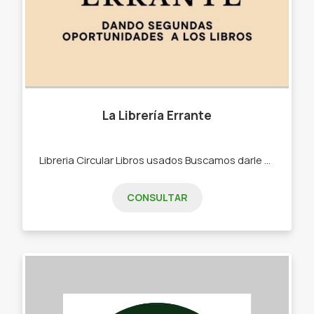
La Librería Errante
Libreria Circular Libros usados Buscamos darle una segunda oportunidad a los libros. Acercar a los lectores con su próxima lectura. Libros usados y algunos nuevos. Señaladores. Set de arte para pintar.
CONSULTAR