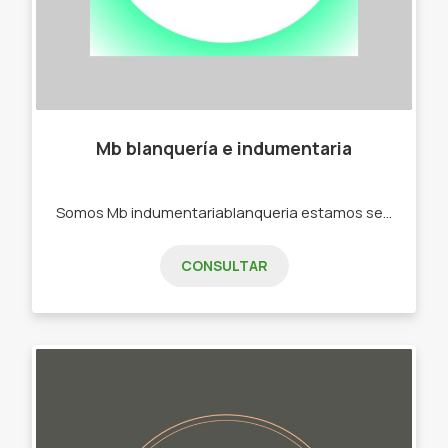
Mb blanquería e indumentaria
Somos Mb indumentariablanqueria estamos servicios del cliente. -Toalla. - Toallón. -Remeras. -pantalón. -Buzos.
CONSULTAR