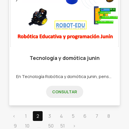
Tecnología y domótica junin
En Tecnología Robótica y domótica junin, pensamos en hacer feliz a los más pequeños del hogar y en los adultos mayores, en su seguridad. -Cursos de Robótica - Cursos de Programación - Juguetes - Robots controlados por app - LLavero SOS para adultos mayores.
CONSULTAR
‹
1
2
3
4
5
6
7
8
9
10
...
50
51
›