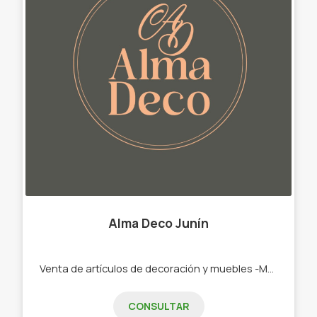
Alma Deco Junín
Venta de artículos de decoración y muebles -Muebles de Kraft. -Manteles impermeables -Floreros -Platos de sitio -Cestería -Lámparas -Velas -Mantas -Adornos -Jarrones -Flores secas -Espejos -Almohadones
CONSULTAR