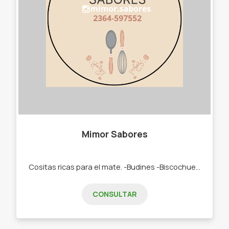
Mimor Sabores
Cositas ricas para el mate. -Budines -Biscochuelos -Donas bañadas en chocolate -Mini donas -Rosquitas Alfajores de Maicena.
CONSULTAR