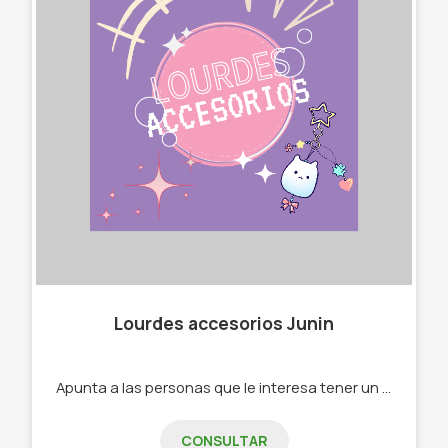
Lourdes accesorios Junin
Apunta a las personas que le interesa tener un estilo unico, llamativo y colorido con mis accesorios. También brindo servicio de arreglo de costura. -cartucheras de animalitos -cartera bandolera -llaveros -mochilas -set de mates
CONSULTAR