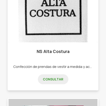
NS Alta Costura
Confección de prendas de vestir a medida y accesorios, para mujer y niñas. -Blusas -Remeras -Pantalones -Vestidos -Camisas -Morrales -Portaaccesorios.
CONSULTAR