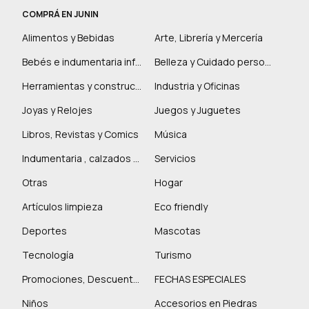
COMPRÁ EN JUNIN
Alimentos y Bebidas
Arte, Librería y Mercería
Bebés e indumentaria infantil
Belleza y Cuidado personal
Herramientas y construcción
Industria y Oficinas
Joyas y Relojes
Juegos y Juguetes
Libros, Revistas y Comics
Música
Indumentaria , calzados y marroquinería
Servicios
Otras
Hogar
Artículos limpieza
Eco friendly
Deportes
Mascotas
Tecnología
Turismo
Promociones, Descuentos y más
FECHAS ESPECIALES
Niños
Accesorios en Piedras