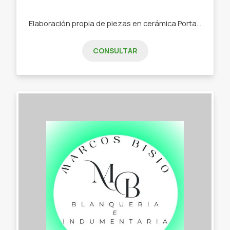
Elaboración propia de piezas en cerámica Portasahumerios. -jaboneras. -fuentes de todos tamaños y formas. -platos. -tazas. -cuencos.
CONSULTAR