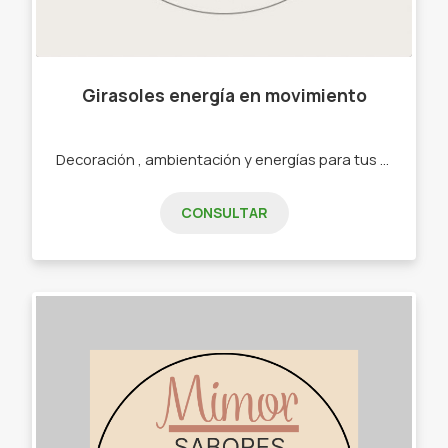
Girasoles energía en movimiento
Decoración , ambientación y energías para tus espacios . -Moviles de vientos. -Guirnaldas de luces vintage y led. -Windspinners de acero inoxidable.
CONSULTAR