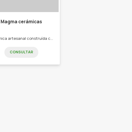
Magma cerámicas
Cerámica artesanal construída con materiales nobles como la arcilla y tintes naturales. Horneada a leña y curada con cera natural de abejas. Producto libre de químicos tóxicos, no contaminante y respetuoso de la naturaleza en sus procesos de producción. Entre nuestros productos te ofrecemos : -Cuencos -Mates -Vasos -Fuentes -Sahumadoras -Collares -Anforitas aromaterapia.
CONSULTAR