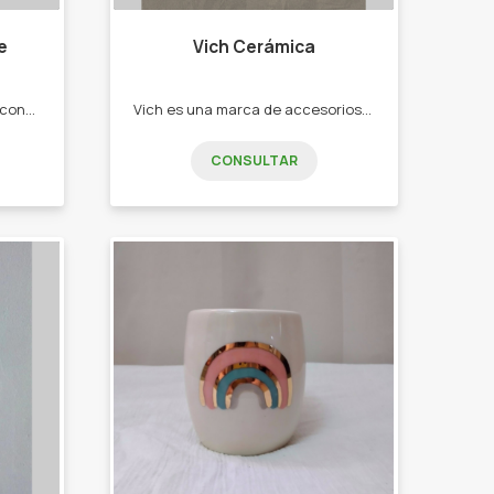
e
Vich Cerámica
Es un taller que apunta a desconectar con la realidad para sumergirse en el arte con diferentes -tecnicas -Sahumerios - Artículos de decoración. -Manualidades en madrra carton tela
Vich es una marca de accesorios de ceramica artesanal. Donde diseñamos piezas unicas, versatiles que combinan el diseño moderno con el trabajo hecho a mano. Mi objetivo es acompañar a las mujeres que buscan accesorios originales que reflejan su estilo y personalidad. Principalmente nuestros productos son accesorios como -aros -collares -pulseras -vinchas -colitas para niñas. Pero también se pueden encontrar algunas piezas especiales para eventos puntuales
CONSULTAR