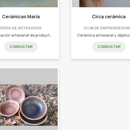
Cerámicas María
Circa cerámica
FERIA DE ARTESANOS
CLUB DE EMPRENDEDOR
Elaboración artesanal de productos de Cerámica, trabajamos por encargue!! - Compoteras tazas - Tazones - Reloj - Macetas - Bandejas - Juego de mate yerba y azúcar - Ensaladeras - Bachas
CONSULTAR
CONSULTAR