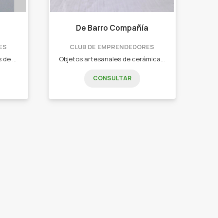
De Barro Compañía
ES
CLUB DE EMPRENDEDORES
Cerámica artesanal y objetos de uso cotidiano. - Vajilla y joyería contemporánea. - Mates, tazas, platos, cuencos, aros, y mas!!
Objetos artesanales de cerámica para acompañar tu día a día. Tazas, Platos, Ensaladeras, Jaboneras, Deco en cerámica.
CONSULTAR