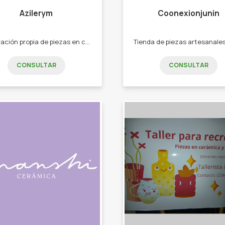
Azilerym
Coonexionjunin
Elaboración propia de piezas en cerámica Portasahumerios. -jaboneras. -fuentes de todos tamaños y formas. -platos. -tazas. -cuencos.
CONSULTAR
CONSULTAR