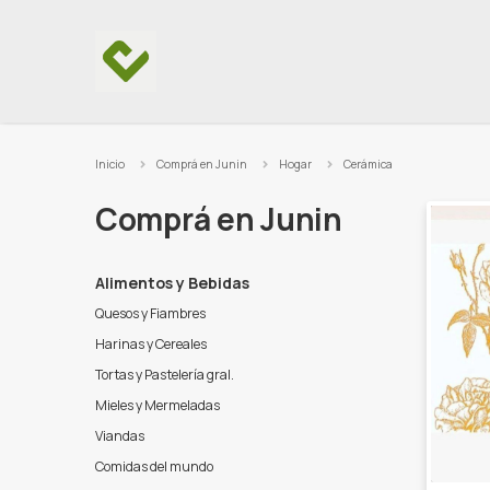
Ir al contenido
Inicio
Comprá en Junin
Hogar
Cerámica
Comprá en Junin
Alimentos y Bebidas
Quesos y Fiambres
Harinas y Cereales
Tortas y Pastelería gral.
Mieles y Mermeladas
Viandas
Comidas del mundo