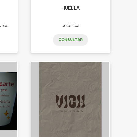
HUELLA
Tienda de piezas artesanales piezas en cerámica y madera, textiles artesanales,cestería, decoración, regalería .
cerámica
CONSULTAR