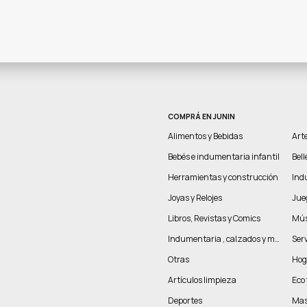
COMPRÁ EN JUNIN
Alimentos y Bebidas
Arte
Bebés e indumentaria infantil
Bel
Herramientas y construcción
Indu
Joyas y Relojes
Jue
Libros, Revistas y Comics
Mús
Indumentaria , calzados y marroquinería
Serv
Otras
Hog
Artículos limpieza
Eco 
Deportes
Mas