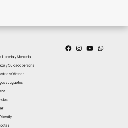
, Librería y Mercería
leza y Cuidado personal
stria y Oficinas
gos y Juguetes
ica
icios
ar
friendly
cotas