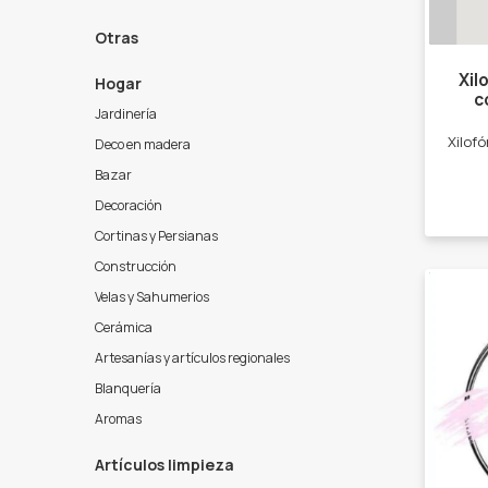
Otras
Xil
Hogar
c
Jardinería
Deco en madera
Bazar
Decoración
Cortinas y Persianas
Construcción
Velas y Sahumerios
Cerámica
Artesanías y artículos regionales
Blanquería
Aromas
Artículos limpieza