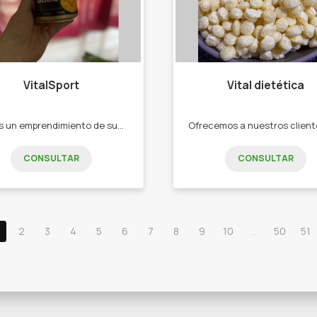
VitalSport
Vital dietética
Somos un emprendimiento de suplementos deportivos con el objetivo de mejorar a cualquier atleta, ofreciendo los mejores productos para que logren maximizar su rendimiento físico en los entrenamientos y competencias. Además de buscar un público dedicado al deporte, también buscamos ayudar a través de la suplementación a personas que realicen actividad física con el fin de lograr un cambio y mejora de su condición física .
CONSULTAR
CONSULTAR
2
3
4
5
6
7
8
9
10
...
50
51