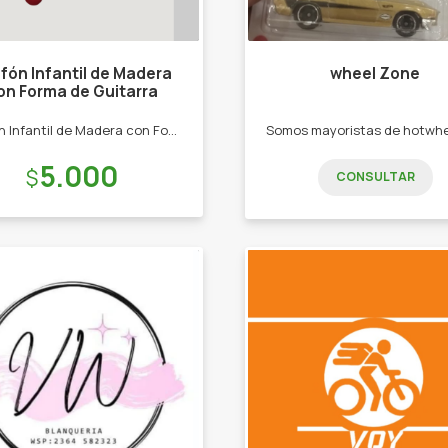
ofón Infantil de Madera
wheel Zone
on Forma de Guitarra
Xilofón Infantil de Madera con Forma de Guitarra- Pizpireta
Precio:
5.000
CONSULTAR