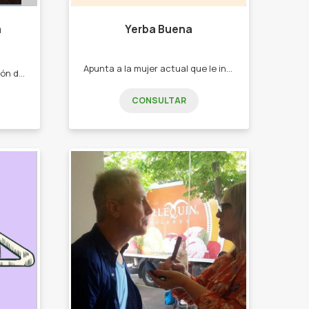
a
Yerba Buena
Apunta a la mujer actual que le interesa tener un regalo que va a usar siempre como su propio equipo de mate - Yerba despalada - Materas 100% cuero - Termos"
Nos dedicamos a le elaboración de productos de pastelería artesanal. Tenemos para ofrecerte: - Tartas. - Desayunos. - Alfajores. - Brownies.
CONSULTAR