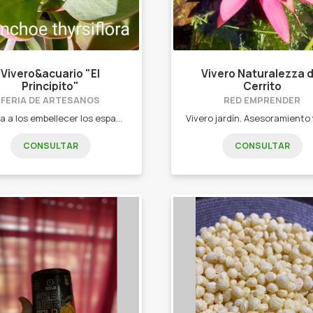
Vivero&acuario "El
Vivero Naturalezza d
Principito"
Cerrito
FERIA DE ARTESANOS
RED EMPRENDER
Apunta a los embellecer los espacios verdes de la casa y decoración con flores, acuarios y muebles de jardín. Plantas de flores, cactus, suculentas, macetas, peces, acuarios, viveros, accesorios, muebles rústicos de jardín, huerteros y mas!!
CONSULTAR
CONSULTAR