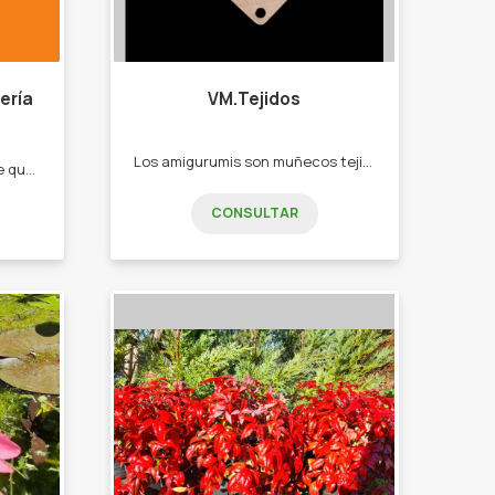
ería
VM.Tejidos
Los amigurumis son muñecos tejidos creados con amor para el publico en general, para regalar o para uno mismo. -Amigurimis, muñecos -sonajeros -porta chupetes - muñecos de apego - pañoletas -todo tejido a crochet.
Somos un Proyecto juninense que pretende ser un referente en servicio de mensajería y cadetería urbana. Buscamos ser confiables y profesionales; pero sobre todas las cosas IDONEOS. El servicio es importante, el compromiso con la resolución de una necesidad es el pilar de nuestro proyecto. Junín se merece un SERVICIO DE MENSAJERIA REFERENTE. Realizamos: - Trámites en Bancos, obras sociales, farmacias, inmobiliarios, consultores médicos y oficinas de profesionales. - Pagos de cualquier tipo de servicios y/o cuentas - Retiro y entrega de productos comprados o vendidos (no alimenticios frescos) - Servicio particular (olvidaste algo en tu casa, o necesitas que le llevemos algo a alguien, ahí estamos.)
CONSULTAR