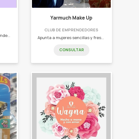
Yarmuch Make Up
CLUB DE EMPRENDEDORES
Indumentaria femenina en tendencia, pensada para que la mujer se sienta cómoda, segura y realce su estilo personal. Básicas, jeans, sweaters, accesorios, abrigos, vestidos
Apunta a mujeres sencillas y frescas, resaltando toda su belleza! - Maquillaje Social - Novias - Editorial - Moda - Books - Cursos - Venta de productos de maquillaje
CONSULTAR