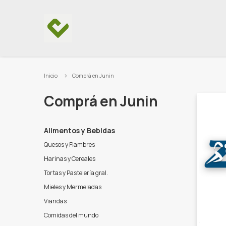
Ir al contenido
Inicio
Comprá en Junin
Comprá en Junin
Alimentos y Bebidas
Quesos y Fiambres
Harinas y Cereales
Tortas y Pastelería gral.
Mieles y Mermeladas
Viandas
Comidas del mundo