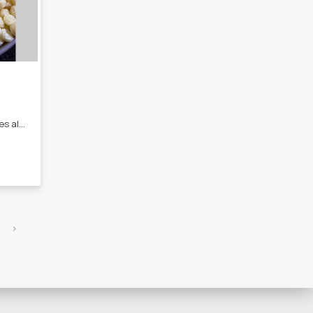
Ofrecemos a nuestros clientes alimentos naturales y suplementación natural. - Nueces - Mix de frutos secos - Sal de himalaya - Castañas de caju - Magnesio - Curcuma concentrada
›