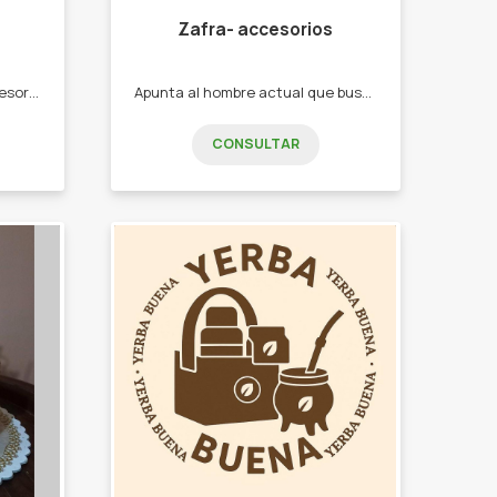
Zafra- accesorios
Venta de indumentaria y accesorios deportivos. -calzas -remeras -camperas -gorras -riñoneras -mochilas medias
Apunta al hombre actual que busca mejorar sus looks con un accesorio. - remeras y chombas de hombre -gorras y gorros - marroquineria de hombre, billeteras, morrales, riñoneras. - articulos de cuero llaveros, cintos, billeteras
CONSULTAR