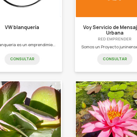
VW blanquería
Voy Servicio de Mensaj
Urbana
RED EMPRENDER
VW blanqueria es un emprendimiento familiar , al cuál apunta para toda persona aquella que le guste el confort de su hogar , brindado los mejores productos a un precio increíble. -Almohadas cervicales -juegos de sabanas en todos los tamaños , - cortinas blackout,cortinas de ambiente -cortinas de baño -alfombras de pelo de mono en todas las medidas - frazadas
CONSULTAR
CONSULTAR