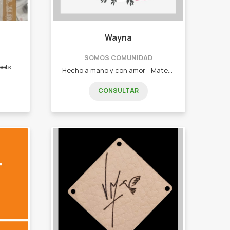
Wayna
SOMOS COMUNIDAD
Somos mayoristas de hotwheels dedicado a todas las edades. -Autitos coleccionables
Hecho a mano y con amor - Mates, tablas, macetas y objetos únicos pintados a mano - Tejidos artesanales
CONSULTAR