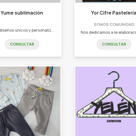
Yume sublimación
Yor Cifre Pastelerí
SOMOS COMUNIDAD
Crea diseños únicos y personalizados, tu idea la convertimos en un buzo remera o lo que desee para que puedas tenerlo con vos. -Remeras -Buzos -Tarjetas de presentación,invitación etc -Tazas -Vasos -Cuadros en aluminio -Souvenirs -Stickers
CONSULTAR
CONSULTAR