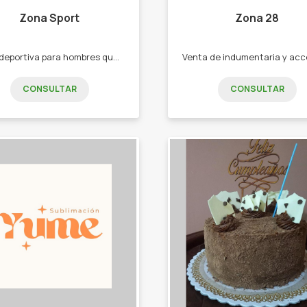
Zona Sport
Zona 28
Ropa deportiva para hombres que buscan entrenar cómodos o solamente para el uso diario. -buzos -remeras -short - pantalones largos, etc
CONSULTAR
CONSULTAR