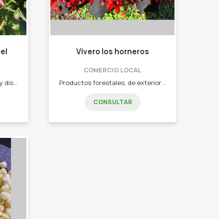
el
Vivero los horneros
COMERCIO LOCAL
Vivero jardín. Asesoramiento y diseño de jardines. - Árboles. - Arbustos. - Herbáceas. - Acuáticas. - Huerta. - Macetas.
Productos forestales, de exterior e interior. •Cercos vivos •Plantas de interior •Plantas de exterior •Plántulas •Macetas
CONSULTAR