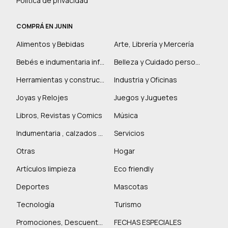
Política de privacidad
COMPRÁ EN JUNIN
Alimentos y Bebidas
Arte, Librería y Mercería
Bebés e indumentaria infantil
Belleza y Cuidado personal
Herramientas y construcción
Industria y Oficinas
Joyas y Relojes
Juegos y Juguetes
Libros, Revistas y Comics
Música
Indumentaria , calzados y marroquinería
Servicios
Otras
Hogar
Artículos limpieza
Eco friendly
Deportes
Mascotas
Tecnología
Turismo
Promociones, Descuentos y más
FECHAS ESPECIALES