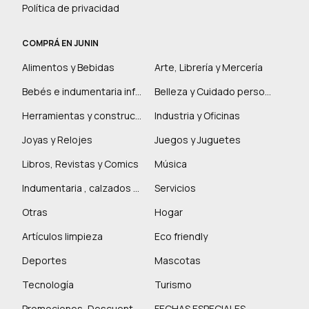
Política de privacidad
COMPRÁ EN JUNIN
Alimentos y Bebidas
Arte, Librería y Mercería
Bebés e indumentaria infantil
Belleza y Cuidado personal
Herramientas y construcción
Industria y Oficinas
Joyas y Relojes
Juegos y Juguetes
Libros, Revistas y Comics
Música
Indumentaria , calzados y marroquinería
Servicios
Otras
Hogar
Artículos limpieza
Eco friendly
Deportes
Mascotas
Tecnología
Turismo
Promociones, Descuentos y más
FECHAS ESPECIALES