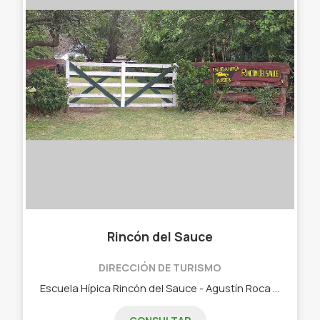
Rincón del Sauce
DIRECCIÓN DE TURISMO
Escuela Hípica Rincón del Sauce - Agustín Roca Clases de equitación , salto y equinoterapia a niños( desde 3 años), jovenes y adultos (sin límite de edad) .Cabalgatas recreativas guiadas, recorriendo los caminos del lugar, disfrutando de la flora, fauna, el aire y el sol.