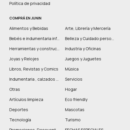
Política de privacidad
COMPRÁ EN JUNIN
Alimentos y Bebidas
Arte, Librería y Mercería
Bebés e indumentaria infantil
Belleza y Cuidado personal
Herramientas y construcción
Industria y Oficinas
Joyas y Relojes
Juegos y Juguetes
Libros, Revistas y Comics
Música
Indumentaria , calzados y marroquinería
Servicios
Otras
Hogar
Artículos limpieza
Eco friendly
Deportes
Mascotas
Tecnología
Turismo
Promociones, Descuentos y más
FECHAS ESPECIALES