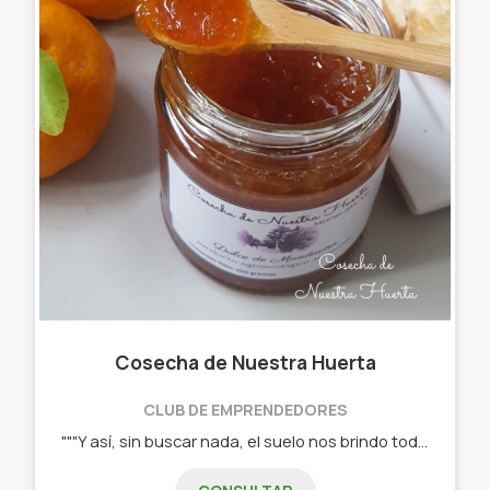
Cosecha de Nuestra Huerta
CLUB DE EMPRENDEDORES
"""Y así, sin buscar nada, el suelo nos brindo todo"" Así surgió Cosecha de Nuestra Huerta. Hace 5 años decidimos cambiar de vida y mudarnos a Morse, una quinta de 4 ha que ya contaba con algunos árboles frutales. Lo que comenzó como aprovechamiento de frutas que no llegábamos a consumir se transformó en un proyecto de vida: hacer dulces y mermeladas caseras. En el año 2019 llegó nuestra pequeña Sara y con ella resignificamos el sentido del trabajo en familia. Actualmente desarrollamos un emprendimiento familiar en donde cultivamos nuestros frutos de forma agroecológica, contribuyendo a la recuperación y fertilidad del suelo, la diversificación biológica, respetando el crecimiento natural de cada fruta. Con ellas elaboramos nuestras mermeladas 100% naturales, sin conservantes ni agregados artificiales. Contamos con el asesoramiento del INTA y a partir de este año formamos parte del grupo Cambio Rural donde, junto a otros productores de la zona, nos nutrimos de la experiencia compartida, además de contar con asesoramiento técnico. Seguimos trabajando para acercar nuestros productos a la comunidad poniendo en valor los producción y elaboración local. "