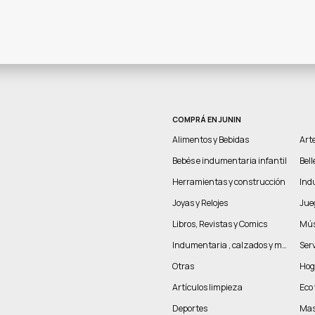
COMPRÁ EN JUNIN
Alimentos y Bebidas
Arte
Bebés e indumentaria infantil
Bel
Herramientas y construcción
Indu
Joyas y Relojes
Jue
Libros, Revistas y Comics
Mús
Indumentaria , calzados y marroquinería
Serv
Otras
Hog
Artículos limpieza
Eco 
Deportes
Mas