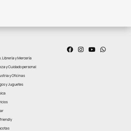
, Librería y Mercería
leza y Cuidado personal
stria y Oficinas
gos y Juguetes
ica
icios
ar
friendly
cotas