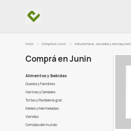
Ir al contenido
Inicio
Comprá en Junin
Indumentaria , calzados y marroquinerí
Comprá en Junin
Alimentos y Bebidas
Quesos y Fiambres
Harinas y Cereales
Tortas y Pastelería gral.
Mieles y Mermeladas
Viandas
Comidas del mundo