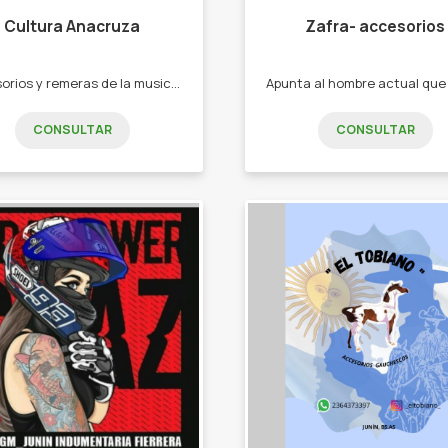
Cultura Anacruza
Zafra- accesorios
Accesorios y remeras de la musica que mas te gusta. -Remeras - posters -stickers -tote bag -puas.
CONSULTAR
CONSULTAR