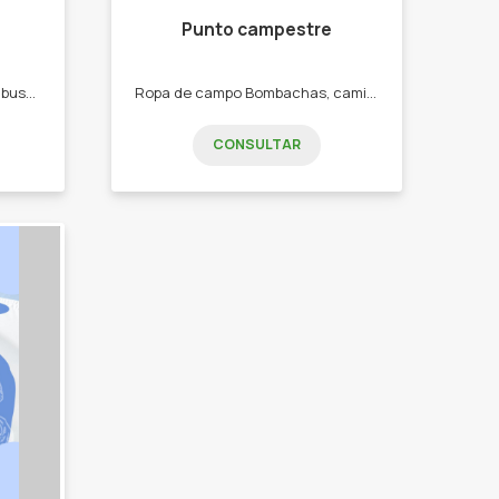
Punto campestre
Apunta al hombre actual que busca mejorar sus looks con un accesorio. - remeras y chombas de hombre -gorras y gorros - marroquineria de hombre, billeteras, morrales, riñoneras. - articulos de cuero llaveros, cintos, billeteras
Ropa de campo Bombachas, camisas, remeras, fajas, cintos, alpargatas, boinas, etc
CONSULTAR