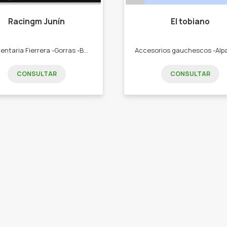
Racingm Junín
El tobiano
Indumentaria Fierrera -Gorras -Buzos -Remeras -Camperas -Guantes
CONSULTAR
CONSULTAR