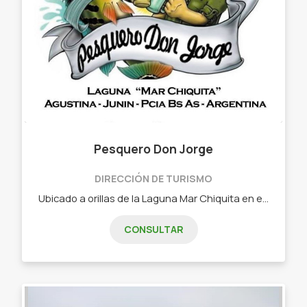
Pesquero Don Jorge
DIRECCIÓN DE TURISMO
Ubicado a orillas de la Laguna Mar Chiquita en el paraje "La Agustina" del partido de Junín, el PESQUERO DON JORGE ofrece los siguientes servicios: - Bajada de lanchas. - Alquiler de botes (con o sin motor) y trakers (con o sin guía). - Pesca guiada. - Guardería de lanchas. Continuamos trabajando día a día para brindarle al pescador más y mejores servicios.
CONSULTAR