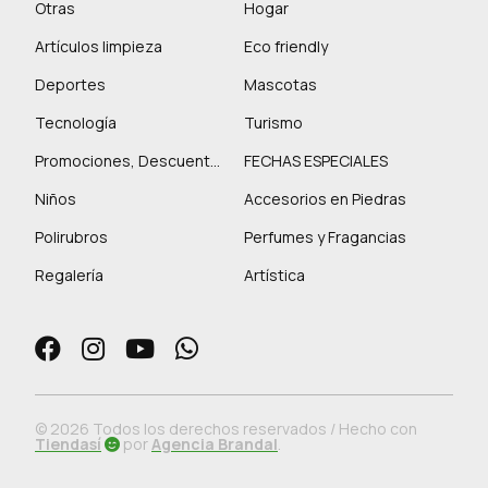
Otras
Hogar
Artículos limpieza
Eco friendly
Deportes
Mascotas
Tecnología
Turismo
Promociones, Descuentos y más
FECHAS ESPECIALES
Niños
Accesorios en Piedras
Polirubros
Perfumes y Fragancias
Regalería
Artística
© 2026 Todos los derechos reservados / Hecho con
Tiendasí
por
Agencia Brandal
.