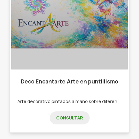
Deco Encantarte Arte en puntillismo
Arte decorativo pintados a mano sobre diferentes superficies -Mates -portasahumerios - llaveros -señaladores -botellas pintados a mano con tecnica de puntillismo
CONSULTAR