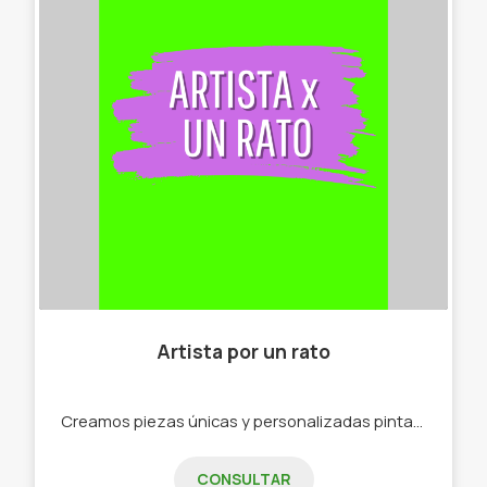
Artista por un rato
Creamos piezas únicas y personalizadas pintadas a mano. Cada pieza está hecha con mucho cariño y creatividad, para que puedas decorar tu casa, dar un regalo original o simplemente disfrutar de algo bonito y diferente. -Mates. -Cuencos. -Macetas. -Portallaves. -Cuadros. -Cucharas y objetos de cocina. -Porta sahumerios.
CONSULTAR