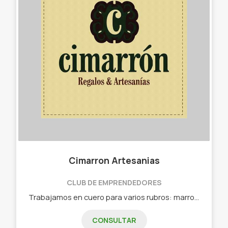
Cimarron Artesanias
CLUB DE EMPRENDEDORES
Trabajamos en cuero para varios rubros: marroquinería, accesorios para moto, indumentaria, hogar y regalos empresariales. - Billeteras. - Cinturones. - Carteras. - Porta termos. - Porta celulares. - Alforjas. - Porta herramientas de moto. - Forrado de tanques y asientos. - Artesanías personales. - Artesanías para el hogar. - Encargos de regalos empresariales en materiales varios.
CONSULTAR