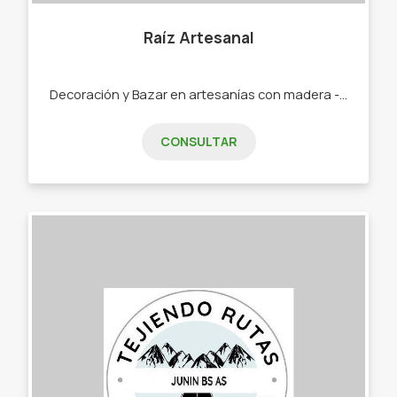
Raíz Artesanal
Decoración y Bazar en artesanías con madera -Porta servilletas -Porta celulares -Porta llaves (para colgar en casa) -Mini Guitarras de decoración(para escritorio, centro de mesa, etc) Dibujos en madera (para colgar en pared)
CONSULTAR