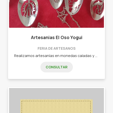
Artesanias El Oso Yogui
FERIA DE ARTESANOS
Realizamos artesanías en monedas caladas y alpaca calada, dijes, llaveros, mates de calabaza y bombillas. También podemos hacer tu diseño perzanalizado!
CONSULTAR