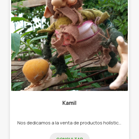
Kamil
Nos dedicamos a la venta de productos holísticos , artesanías , regalaría y sahumerios. -Artesanías con porcelana fría. -Duendes -Sahumerios ( todas las marcas). - Aromáticas textiles. - Regalaría.