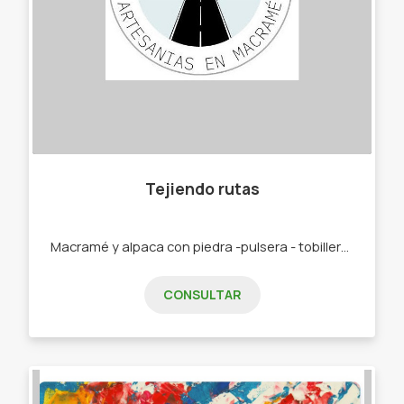
Tejiendo rutas
Macramé y alpaca con piedra -pulsera - tobilleras - collares -anillos -aros -llaveros -atrapa sueños
CONSULTAR