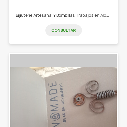
Bijiuterie Artesanal Y Bombillas Trabajos en Alpaca Cobre y Bronce. -Anillos -Dijes con piedras naturales -Aros -Bombillas - Brazaletes -Bombillas
CONSULTAR