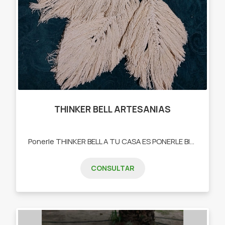
THINKER BELL ARTESANIAS
Ponerle THINKER BELL A TU CASA ES PONERLE BIENESTAR.. -Tapices -Alfombras -Atrapasueños -Llaveros -Cortinas -Carteras -Muñecos -Centros de mesa -Manteles -Pies de cama
CONSULTAR