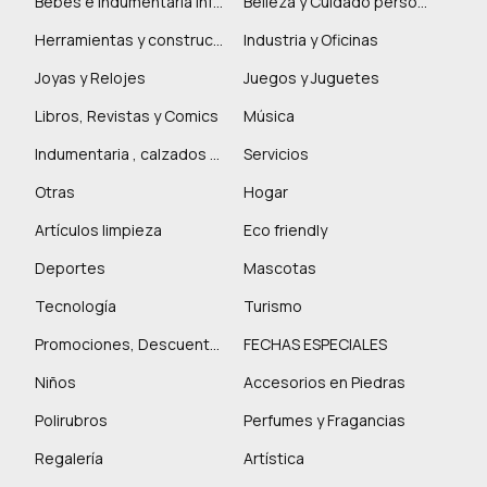
Bebés e indumentaria infantil
Belleza y Cuidado personal
Herramientas y construcción
Industria y Oficinas
Joyas y Relojes
Juegos y Juguetes
Libros, Revistas y Comics
Música
Indumentaria , calzados y marroquinería
Servicios
Otras
Hogar
Artículos limpieza
Eco friendly
Deportes
Mascotas
Tecnología
Turismo
Promociones, Descuentos y más
FECHAS ESPECIALES
Niños
Accesorios en Piedras
Polirubros
Perfumes y Fragancias
Regalería
Artística