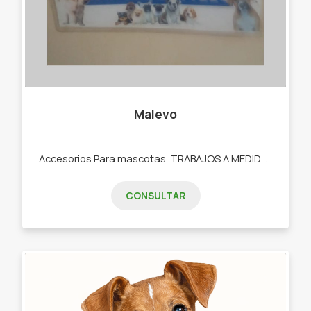
Malevo
Accesorios Para mascotas. TRABAJOS A MEDIDA. Especialidad razas grandes. -Collares -Correas -Pecheras -Bozales -Ropa -Camas
CONSULTAR