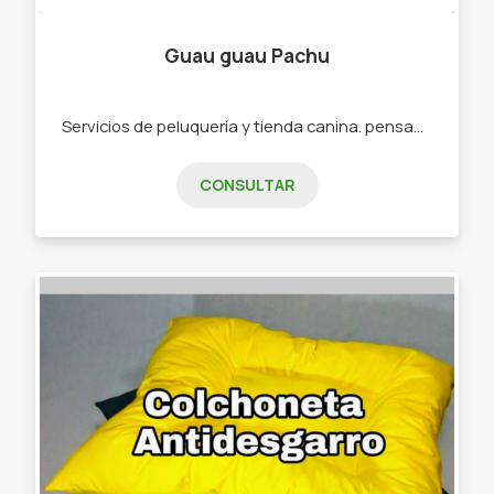
Guau guau Pachu
Servicios de peluquería y tienda canina. pensando siempre en el cuidado, brindando amor y responsabilidades para los perritos Chalecos/abrigos Camisetas y buzos de Argentina Camitas Juguetería/accesorios
CONSULTAR