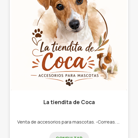
La tiendita de Coca
Venta de accesorios para mascotas. -Correas. - ropita. -perfume. -juguetes. -snacks. - comederos/bebederos. -bandejas y palitas. -Camas. -cepillos. -rascadores.