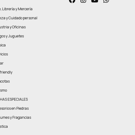
, Librería y Mercería
leza y Cuidado personal
stria y Oficinas
gos y Juguetes
ica
icios
ar
friendly
cotas
ismo
HAS ESPECIALES
esorios en Piedras
fumes y Fragancias
stica