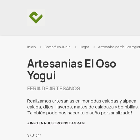
Ir al contenido
Inicio
Comprá en Junin
Hogar
Artesanías y artículos regio
Artesanias El Oso
Yogui
FERIA DE ARTESANOS
Realizamos artesanías en monedas caladas y alpaca
calada, dijes, llaveros, mates de calabaza y bombillas.
También podemos hacer tu diseño perzanalizado!
+ INFO EN NUESTRO INSTAGRAM
SKU: 344