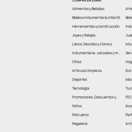
COMPRÁ EN JUNIN
Alimentos y Bebidas
Arte
Bebés e indumentaria infantil
Bel
Herramientas y construcción
Indu
Joyas y Relojes
Jue
Libros, Revistas y Comics
Mús
Indumentaria , calzados y marroquinería
Serv
Otras
Hog
Artículos limpieza
Eco 
Deportes
Mas
Tecnología
Tur
Promociones, Descuentos y más
FEC
Niños
Acc
Polirubros
Per
Regalería
Artí