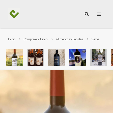
Ir al contenido
Inicio
Comprá en Junin
Alimentos y Bebidas
Vinos