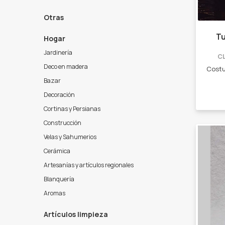
Otras
Tu
Hogar
Jardinería
C
Deco en madera
Bazar
Decoración
Cortinas y Persianas
Construcción
Velas y Sahumerios
Cerámica
Artesanías y artículos regionales
Blanquería
Aromas
Artículos limpieza