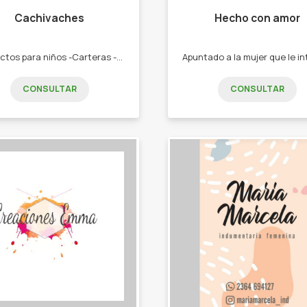
Cachivaches
Hecho con amor
Productos para niños -Carteras -Mochilas -Vasos térmicos -Termos -Toallones -Sandalias -Gomones -Loncheras -Vasos térmico -Toallones -Mochilas
CONSULTAR
CONSULTAR