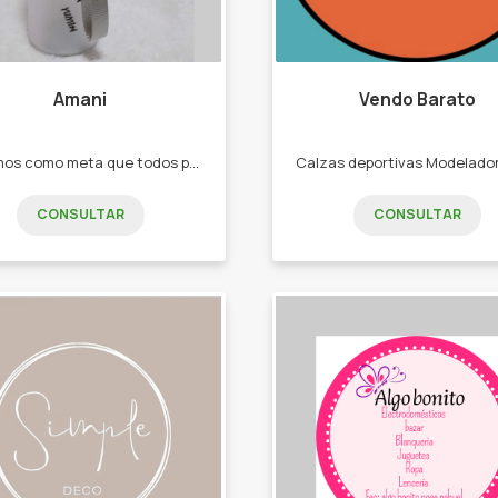
Amani
Vendo Barato
Tenemos como meta que todos puedan encontrar el regalo ideal para sí mismos o para alguien especial. - gorras - llaveros - anteojos - lonas summer - bazar - marroquinería.
CONSULTAR
CONSULTAR