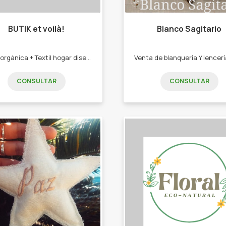
BUTIK et voilà!
Blanco Sagitario
Yerba orgánica + Textil hogar diseños únicos -yerba mate orgánica -Paneras. -Yerberas. -Bolsos materos. -Manteles. -Individuales.
CONSULTAR
CONSULTAR