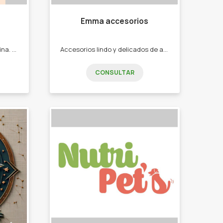
Emma accesorios
Indumentaria informal femenina. -Ropa femenina. -Billeteras -Bandoleras -Remeras. -Pantalones
Accesorios lindo y delicados de acero quirúrgico -Pulseras tejidas hecho a mano -Cadenas con nombres -Cadenas con iniciales -Cadenas con dijes varios -Pulseras tejidas
CONSULTAR