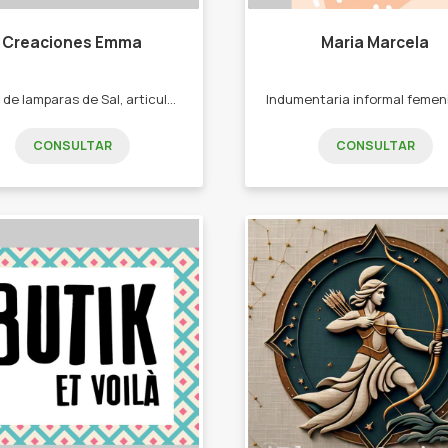
Creaciones Emma
Maria Marcela
Venta de lamparas de Sal, articulos en barro cocido, yeso, macrame, junco. -Lamparas de sal. -Adornos en yeso. -Adornos en barro cocido. -Cortinas y adornos en macrame. -Cortinas de junco.
CONSULTAR
CONSULTAR