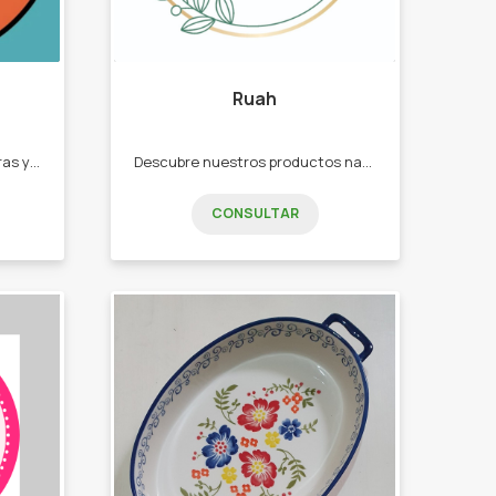
Ruah
Calzas deportivas Modeladoras y Reductoras. -CALZAS DEPORTIVAS - CORPIÑOS DEPORTIVOS -CONJUNTOS TRES PIEZAS - MEDÍAS TENIS DEPORTIVAS -VINCHAS DEPORTIVAS.
Descubre nuestros productos naturales sin parabenos, sin sulfatos, sin colorantes, sin minerales. y veganos. -Aromatizante textil y ambiente, -Difusores -Body Mist
CONSULTAR