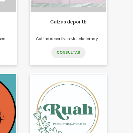
Calzas depor tb
Te ofrezco productos amorosos con vos y el planeta, cosmética natural, accesorios sustentables, aromaterapia . -Shampoo y Acondicionador Sólido -Jabones Vegetales -Velas de soja -Sahumerios -Accesorios eco
Calzas deportivas Modeladoras y Reductoras. -CALZAS DEPORTIVAS -CORPIÑOS DEPORTIVOS CONJUNTOS TRES PIEZA - MEDÍAS TENIS DEPORTIVAS -VINCHAS DEPORTIVAS.
CONSULTAR