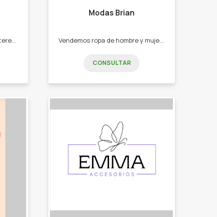
Modas Brian
Apuntado a la mujer que le interesa vestirse y sentirse linda. -Jeans. -Shorts. -Polleras. -Vestidos. -Remeras. - Top.
Vendemos ropa de hombre y mujer. -Pantalón . -shorts . -calzas. -remeras. -tops.
CONSULTAR