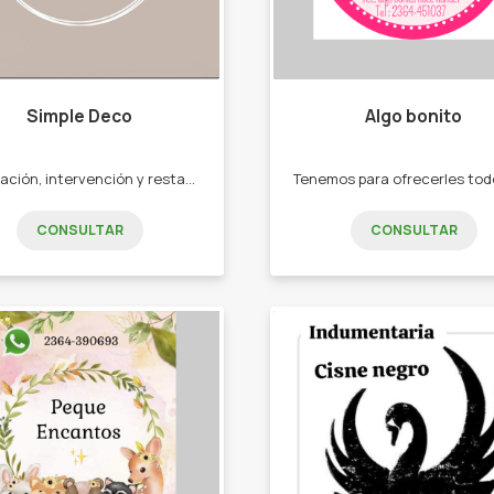
Simple Deco
Algo bonito
Decoración, intervención y restauración de muebles apuntando a las tendencias actuales. -Objetos decorativos -Madera,cemento vidrio -Percheros. -Espejos. -Muebles intervenidos
CONSULTAR
CONSULTAR