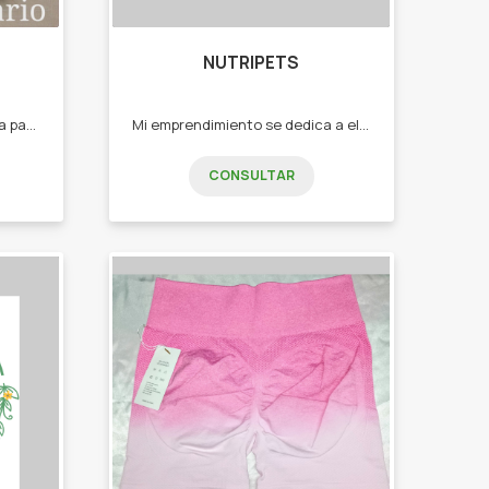
NUTRIPETS
Venta de blanquería Y lencería para la familia -Juego de toallas y toallones -Cortinas -Manteles -Repasadores -Sabanas -Medias adultos -Medias niños -Bombachas -Alfombra de baños -Ponchitos niños
Mi emprendimiento se dedica a elaborar complementos y snacks naturales para ofrecer a perros y gatos. El objetivo de este emprendimiento es fomentar la alimentación adecuada para nuestros amigos peludos. -Snacks de hígado de pollo -Snacks de pulmón de ternera -Snacks de garras de pollo -Snacks de corazón de Res -Snacks de cornalitos Todos los productos son deshidratados
CONSULTAR