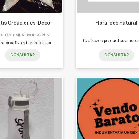
tis Creaciones-Deco
Floral eco natural
LUB DE EMPRENDEDORES
Costura creativa y bordados personalizados - Almohadones ( personalizados) - Bolsos Materos - Contenedores - Bordados para tu empresa - Neceser /Cartucheras - Lonas y mucho más !!!
CONSULTAR
CONSULTAR