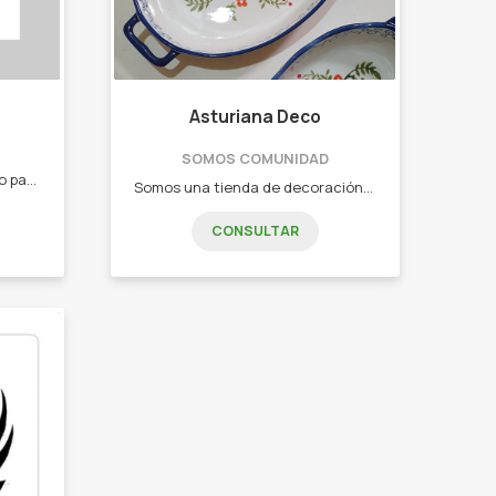
Asturiana Deco
SOMOS COMUNIDAD
Tenemos para ofrecerles todo para el hogar. -Electrodomésticos -Bazar -Blaquería -Juguetes"
Somos una tienda de decoración, bazar y artículos de viaje. Productos novedosos y a un super precio siempre. - Frascos, Tazas, Tarros, Macetas - Bowls, Tazones, Fuentes, Tarteras - Botellas, Macetas, Dispenser, - Cristalería, Floreros - Set de mate, Bomboneras, Carameleras, Latas, Yerberas, Azucareras - Set de baño - Productos enlozados - Productos de cerámica - Productos de Porcelana - Fundas de valijas, Portavalores, Portadocumentos - Almohadas de viaje vicolásticas, Identificadores de valija, Adaptadores universales, Candados
CONSULTAR