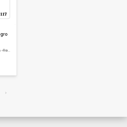
egro
Ropa moderna para lucir bella -Remeras -Shorts -Jeans -Bikinis -Accesorios de invierno.
›