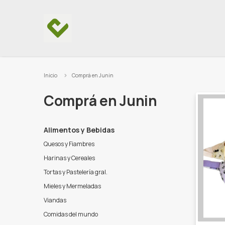
Ir al contenido
Inicio
Comprá en Junin
Comprá en Junin
Alimentos y Bebidas
Quesos y Fiambres
Harinas y Cereales
Tortas y Pastelería gral.
Mieles y Mermeladas
Viandas
Comidas del mundo