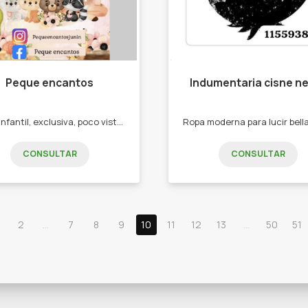
Peque encantos
Indumentaria cisne n
Ropa infantil, exclusiva, poco vista en Junín, de primera calidad -Conjuntos trío -Monitos -Tops -Vestidos -Conjuntos shorts y remeras
CONSULTAR
CONSULTAR
2
...
7
8
9
10
11
12
13
...
50
51