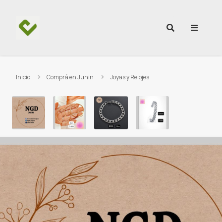
Ir al contenido
Inicio
Comprá en Junin
Joyas y Relojes