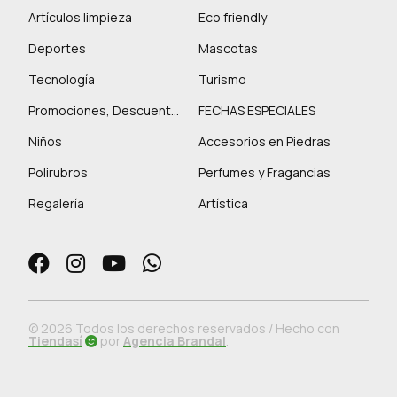
Artículos limpieza
Eco friendly
Deportes
Mascotas
Tecnología
Turismo
Promociones, Descuentos y más
FECHAS ESPECIALES
Niños
Accesorios en Piedras
Polirubros
Perfumes y Fragancias
Regalería
Artística
© 2026 Todos los derechos reservados / Hecho con
Tiendasí
por
Agencia Brandal
.