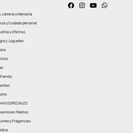
, Librería y Mercería
leza y Cuidado personal
stria y Oficinas
gos y Juguetes
ica
icios
ar
friendly
cotas
ismo
HAS ESPECIALES
esorios en Piedras
fumes y Fragancias
stica