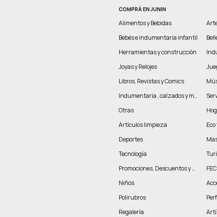
COMPRÁ EN JUNIN
Alimentos y Bebidas
Arte
Bebés e indumentaria infantil
Bel
Herramientas y construcción
Indu
Joyas y Relojes
Jue
Libros, Revistas y Comics
Mús
Indumentaria , calzados y marroquinería
Serv
Otras
Hog
Artículos limpieza
Eco 
Deportes
Mas
Tecnología
Tur
Promociones, Descuentos y más
FEC
Niños
Acc
Polirubros
Per
Regalería
Artí