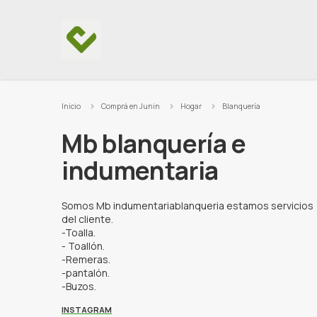
Ir al contenido
Inicio
Comprá en Junin
Hogar
Blanquería
Mb blanquería e
indumentaria
Somos Mb indumentariablanqueria estamos servicios
del cliente.
-Toalla.
- Toallón.
-Remeras.
-pantalón.
-Buzos.
INSTAGRAM