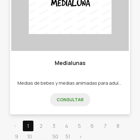
Medialunas
Medias de bebes y medias animadas para adultos. -Medias -Soquetes -Medias de bebe -Medias de niño -Medias de adultos.
CONSULTAR
‹
1
2
3
4
5
6
7
8
9
10
...
50
51
›