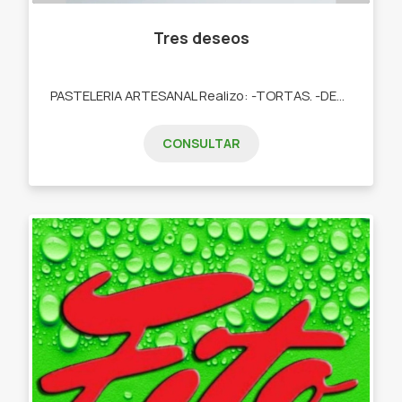
Tres deseos
PASTELERIA ARTESANAL Realizo: -TORTAS. -DESAYUNOS. -TARTAS DULCES. -POSTRES. -COOKIES. -CUPCAKES. -COOKIES.
CONSULTAR