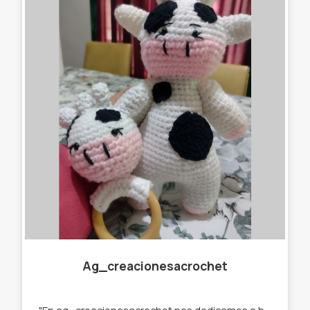
Ag_creacionesacrochet
"En ag_creacionesacrochet nos dedicamos a hacer llaveros,gorros, amigurumis,cuellitos y muchas cosas más originales, que se destaquen de lo que ya podés encontrar en el mercado. Por eso trabajamos con stock y por encargue para que tú prenda sea única " te ofrecemos : -Llaveros amigurumi . -Muñecos de apego. -Cuellos infinitos. -Gorros. -Prendedores. -Accesorios para el pelo. -Amigurumi personalizados.