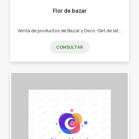
Flor de bazar
Venta de productos de Bazar y Deco -Set de latas y Mates. -Bolsos materos. -Chau latas. -Bandejas y tereras de porcelana -Textiles manteles, repasadores, caminos -Palabras Corpóreas, porta velas, colgantes cortineros. -Tazas, pocillos, tacones y bowls
CONSULTAR