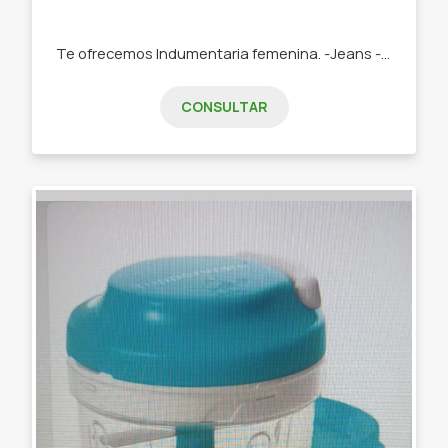
Te ofrecemos Indumentaria femenina. -Jeans -Remeras -Swetears -Joggins -Buzos
CONSULTAR