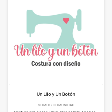
Un Lilo y Un Botón
SOMOS COMUNIDAD
Costura con diseño. Productos de tela. Arreglos con estilo. ✓ Chau latas. ✓ Bolso matero - manta. ✓ Neceser. ✓ Cartucheras. ✓ Porta Notebook. ✓ Porta lentes.