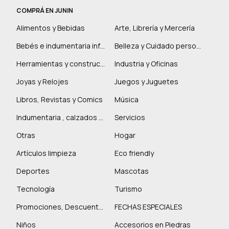
COMPRÁ EN JUNIN
Alimentos y Bebidas
Arte, Librería y Mercería
Bebés e indumentaria infantil
Belleza y Cuidado personal
Herramientas y construcción
Industria y Oficinas
Joyas y Relojes
Juegos y Juguetes
Libros, Revistas y Comics
Música
Indumentaria , calzados y marroquinería
Servicios
Otras
Hogar
Artículos limpieza
Eco friendly
Deportes
Mascotas
Tecnología
Turismo
Promociones, Descuentos y más
FECHAS ESPECIALES
Niños
Accesorios en Piedras