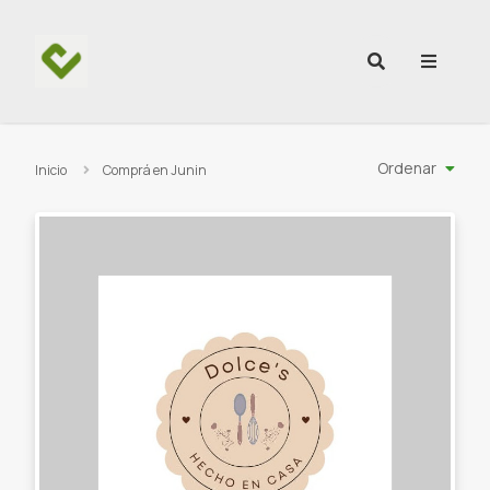
Ir al contenido
Ordenar
Inicio
Comprá en Junin