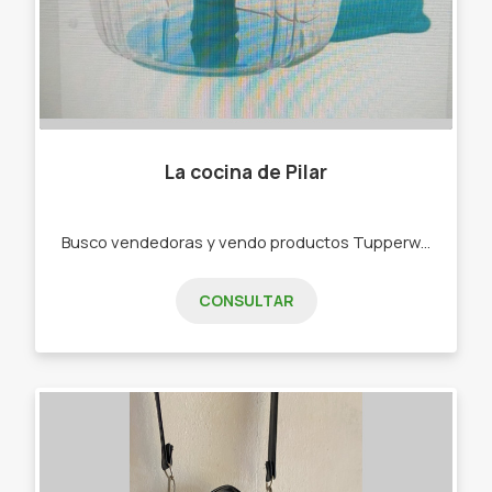
La cocina de Pilar
Busco vendedoras y vendo productos Tupperware . -Bowls -Botellas de agua -Rallador -Picadora -bowls de freezer,de microondas
CONSULTAR