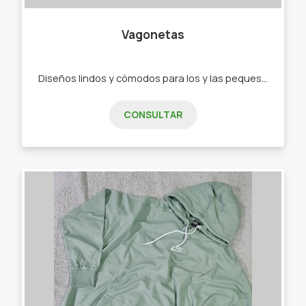
Vagonetas
Diseños lindos y cómodos para los y las peques de 0 a 2 años. - Ajuares - Bodys - Ranitas - Enteritos - Babuchas - Remeras - Camperas - Buzos - Jeans - Joggings - Calzas - Rompevientos - Conjuntos"
CONSULTAR