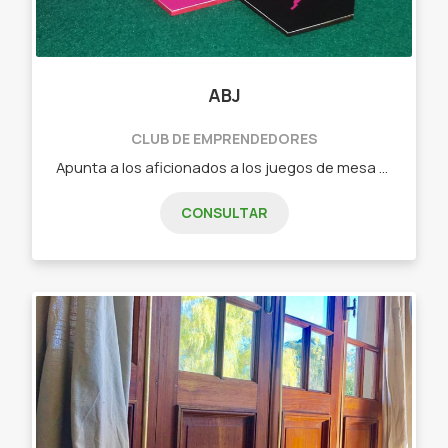
ABJ
CLUB DE EMPRENDEDORES
Apunta a los aficionados a los juegos de mesa que buscan algo nuevo o a los jugadores casuales que quieren pasar un buen rato en familia o con amigos. - Dixit (juego de cartas de relación libre) - Tantrix (juego de fichas con mas de 5 forma de juego) - intrigas de palacio (juego de cartas de estrategia) - Ciudadelas (juego de cartas de construcción, secretos y gestión) - Carrera de tortugas (juego de fichas y losetas ideal para niños)
CONSULTAR