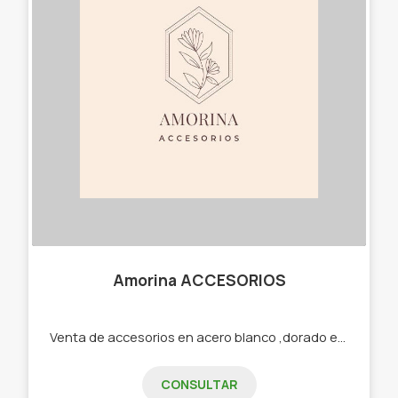
Amorina ACCESORIOS
Venta de accesorios en acero blanco ,dorado etc -Cadenas -Dijes -Aros -Pulseras -Cuff -Collares
CONSULTAR