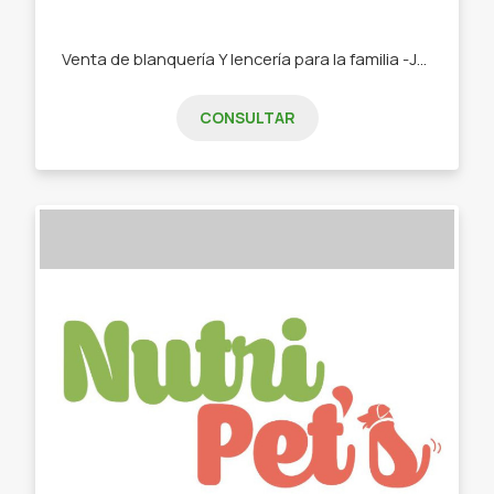
Venta de blanquería Y lencería para la familia -Juego de toallas y toallones -Cortinas -Manteles -Repasadores -Sabanas -Medias adultos -Medias niños -Bombachas -Alfombra de baños -Ponchitos niños
CONSULTAR