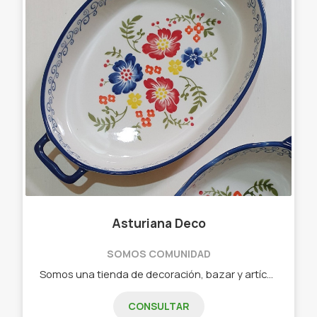
Asturiana Deco
SOMOS COMUNIDAD
Somos una tienda de decoración, bazar y artículos de viaje. Productos novedosos y a un super precio siempre. - Frascos, Tazas, Tarros, Macetas - Bowls, Tazones, Fuentes, Tarteras - Botellas, Macetas, Dispenser, - Cristalería, Floreros - Set de mate, Bomboneras, Carameleras, Latas, Yerberas, Azucareras - Set de baño - Productos enlozados - Productos de cerámica - Productos de Porcelana - Fundas de valijas, Portavalores, Portadocumentos - Almohadas de viaje vicolásticas, Identificadores de valija, Adaptadores universales, Candados
CONSULTAR