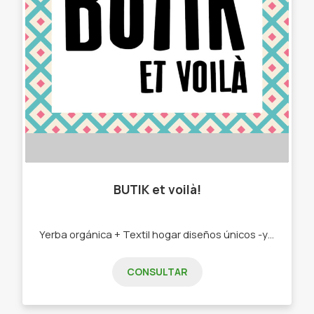
BUTIK et voilà!
Yerba orgánica + Textil hogar diseños únicos -yerba mate orgánica -Paneras. -Yerberas. -Bolsos materos. -Manteles. -Individuales.
CONSULTAR