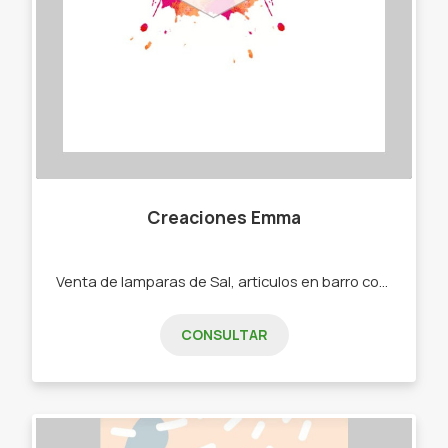
Creaciones Emma
Venta de lamparas de Sal, articulos en barro cocido, yeso, macrame, junco. -Lamparas de sal. -Adornos en yeso. -Adornos en barro cocido. -Cortinas y adornos en macrame. -Cortinas de junco.
CONSULTAR