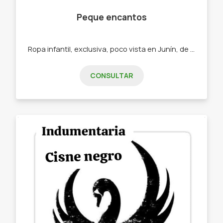
Peque encantos
Ropa infantil, exclusiva, poco vista en Junín, de primera calidad -Conjuntos trío -Monitos -Tops -Vestidos -Conjuntos shorts y remeras
CONSULTAR