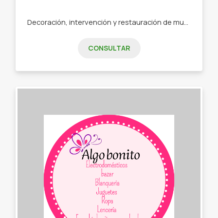
Decoración, intervención y restauración de muebles apuntando a las tendencias actuales. -Objetos decorativos -Madera,cemento vidrio -Percheros. -Espejos. -Muebles intervenidos
CONSULTAR