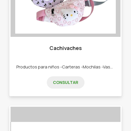
Cachivaches
Productos para niños -Carteras -Mochilas -Vasos térmicos -Termos -Toallones -Sandalias -Gomones -Loncheras -Vasos térmico -Toallones -Mochilas
CONSULTAR