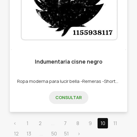
Indumentaria cisne negro
Ropa moderna para lucir bella -Remeras -Shorts -Jeans -Bikinis -Accesorios de invierno.
CONSULTAR
‹
1
2
...
7
8
9
10
11
12
13
...
50
51
›