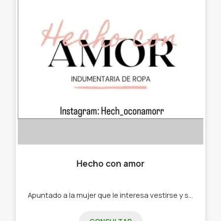
Hecho con amor
Apuntado a la mujer que le interesa vestirse y sentirse linda. -Jeans. -Shorts. -Polleras. -Vestidos. -Remeras. - Top.