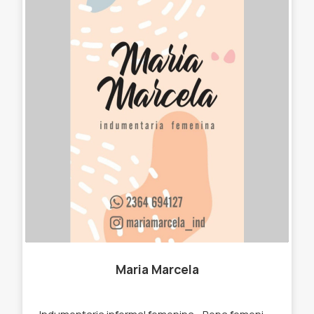
Maria Marcela
Indumentaria informal femenina. -Ropa femenina. -Billeteras -Bandoleras -Remeras. -Pantalones