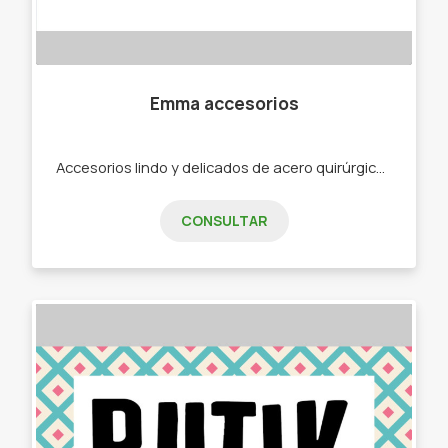
Emma accesorios
Accesorios lindo y delicados de acero quirúrgico -Pulseras tejidas hecho a mano -Cadenas con nombres -Cadenas con iniciales -Cadenas con dijes varios -Pulseras tejidas
CONSULTAR