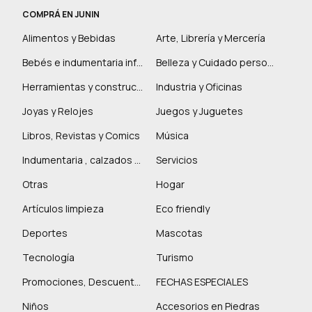
COMPRÁ EN JUNIN
Alimentos y Bebidas
Arte, Librería y Mercería
Bebés e indumentaria infantil
Belleza y Cuidado personal
Herramientas y construcción
Industria y Oficinas
Joyas y Relojes
Juegos y Juguetes
Libros, Revistas y Comics
Música
Indumentaria , calzados y marroquinería
Servicios
Otras
Hogar
Artículos limpieza
Eco friendly
Deportes
Mascotas
Tecnología
Turismo
Promociones, Descuentos y más
FECHAS ESPECIALES
Niños
Accesorios en Piedras