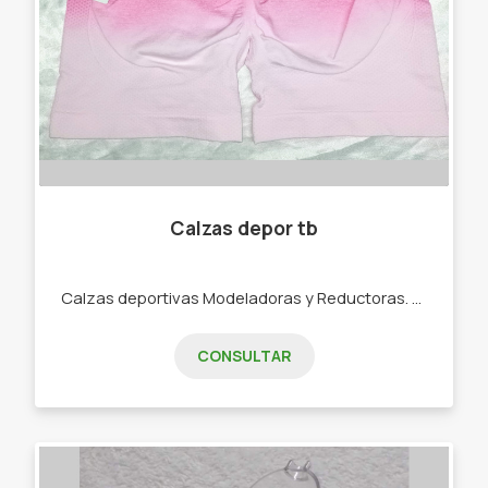
Calzas depor tb
Calzas deportivas Modeladoras y Reductoras. -CALZAS DEPORTIVAS -CORPIÑOS DEPORTIVOS CONJUNTOS TRES PIEZA - MEDÍAS TENIS DEPORTIVAS -VINCHAS DEPORTIVAS.
CONSULTAR