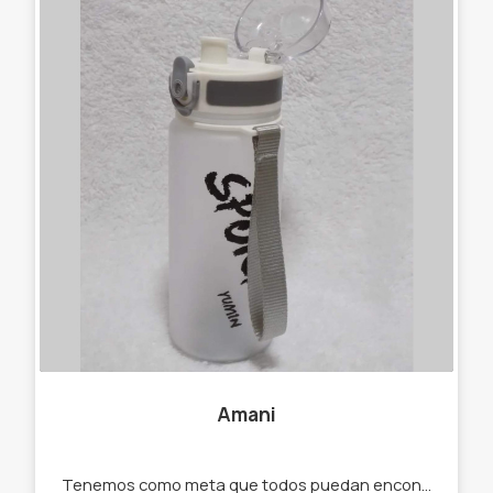
Amani
Tenemos como meta que todos puedan encontrar el regalo ideal para sí mismos o para alguien especial. - gorras - llaveros - anteojos - lonas summer - bazar - marroquinería.