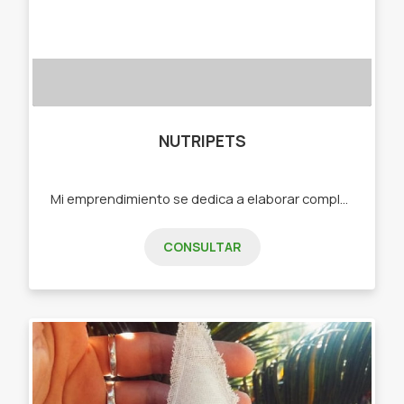
NUTRIPETS
Mi emprendimiento se dedica a elaborar complementos y snacks naturales para ofrecer a perros y gatos. El objetivo de este emprendimiento es fomentar la alimentación adecuada para nuestros amigos peludos. -Snacks de hígado de pollo -Snacks de pulmón de ternera -Snacks de garras de pollo -Snacks de corazón de Res -Snacks de cornalitos Todos los productos son deshidratados
CONSULTAR