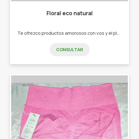
Floral eco natural
Te ofrezco productos amorosos con vos y el planeta, cosmética natural, accesorios sustentables, aromaterapia . -Shampoo y Acondicionador Sólido -Jabones Vegetales -Velas de soja -Sahumerios -Accesorios eco
CONSULTAR