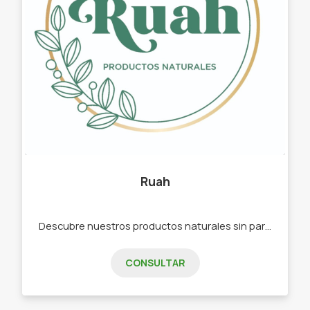
Ruah
Descubre nuestros productos naturales sin parabenos, sin sulfatos, sin colorantes, sin minerales. y veganos. -Aromatizante textil y ambiente, -Difusores -Body Mist
CONSULTAR