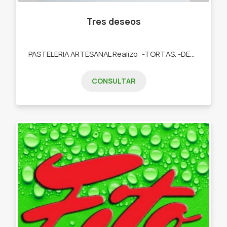
Tres deseos
PASTELERIA ARTESANAL Realizo: -TORTAS. -DESAYUNOS. -TARTAS DULCES. -POSTRES. -COOKIES. -CUPCAKES. -COOKIES.
CONSULTAR