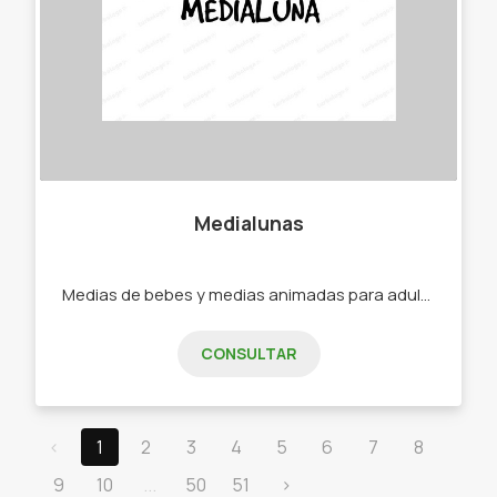
Medialunas
Medias de bebes y medias animadas para adultos. -Medias -Soquetes -Medias de bebe -Medias de niño -Medias de adultos.
CONSULTAR
‹
1
2
3
4
5
6
7
8
9
10
...
50
51
›