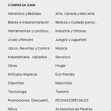
COMPRÁ EN JUNIN
Alimentos y Bebidas
Arte, Librería y Mercería
Bebés e indumentaria infantil
Belleza y Cuidado personal
Herramientas y construcción
Industria y Oficinas
Joyas y Relojes
Juegos y Juguetes
Libros, Revistas y Comics
Música
Indumentaria , calzados y marroquinería
Servicios
Otras
Hogar
Artículos limpieza
Eco friendly
Deportes
Mascotas
Tecnología
Turismo
Promociones, Descuentos y más
FECHAS ESPECIALES
Niños
Accesorios en Piedras