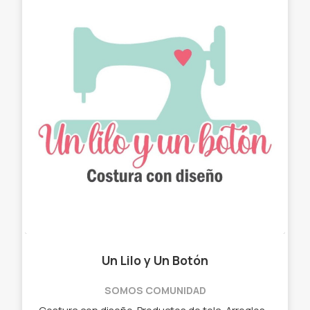
Un Lilo y Un Botón
SOMOS COMUNIDAD
Costura con diseño. Productos de tela. Arreglos con estilo. ✓ Chau latas. ✓ Bolso matero - manta. ✓ Neceser. ✓ Cartucheras. ✓ Porta Notebook. ✓ Porta lentes.