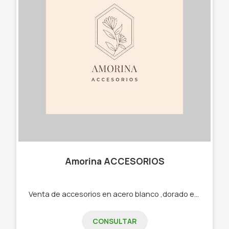
Amorina ACCESORIOS
Venta de accesorios en acero blanco ,dorado etc -Cadenas -Dijes -Aros -Pulseras -Cuff -Collares
CONSULTAR