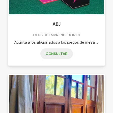
ABJ
CLUB DE EMPRENDEDORES
Apunta a los aficionados a los juegos de mesa que buscan algo nuevo o a los jugadores casuales que quieren pasar un buen rato en familia o con amigos. - Dixit (juego de cartas de relación libre) - Tantrix (juego de fichas con mas de 5 forma de juego) - intrigas de palacio (juego de cartas de estrategia) - Ciudadelas (juego de cartas de construcción, secretos y gestión) - Carrera de tortugas (juego de fichas y losetas ideal para niños)
CONSULTAR