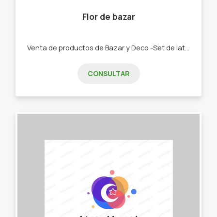
Flor de bazar
Venta de productos de Bazar y Deco -Set de latas y Mates. -Bolsos materos. -Chau latas. -Bandejas y tereras de porcelana -Textiles manteles, repasadores, caminos -Palabras Corpóreas, porta velas, colgantes cortineros. -Tazas, pocillos, tacones y bowls
CONSULTAR