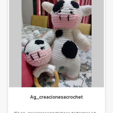
Ag_creacionesacrochet
"En ag_creacionesacrochet nos dedicamos a hacer llaveros,gorros, amigurumis,cuellitos y muchas cosas más originales, que se destaquen de lo que ya podés encontrar en el mercado. Por eso trabajamos con stock y por encargue para que tú prenda sea única " te ofrecemos : -Llaveros amigurumi . -Muñecos de apego. -Cuellos infinitos. -Gorros. -Prendedores. -Accesorios para el pelo. -Amigurumi personalizados.