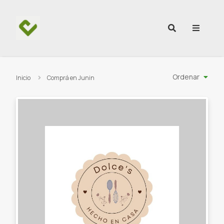
Ir al contenido
Ordenar
Inicio
Comprá en Junin