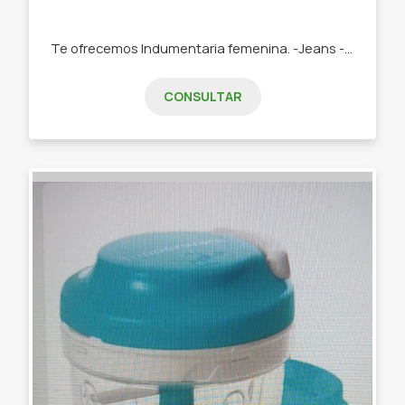
Te ofrecemos Indumentaria femenina. -Jeans -Remeras -Swetears -Joggins -Buzos
CONSULTAR