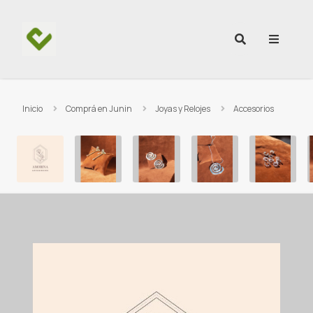
Ir al contenido
Inicio
Comprá en Junin
Joyas y Relojes
Accesorios