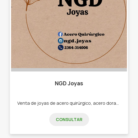
NGD Joyas
Venta de joyas de acero quirúrgico, acero dorado, acero blanco. -Cadenas -dijes -pulseras -aros -argollas -anillos -collares -piercing -abridores.
CONSULTAR