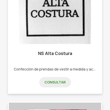
NS Alta Costura
Confección de prendas de vestir a medida y accesorios, para mujer y niñas. -Blusas -Remeras -Pantalones -Vestidos -Camisas -Morrales -Portaaccesorios.
CONSULTAR