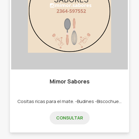
Mimor Sabores
Cositas ricas para el mate. -Budines -Biscochuelos -Donas bañadas en chocolate -Mini donas -Rosquitas Alfajores de Maicena.
CONSULTAR