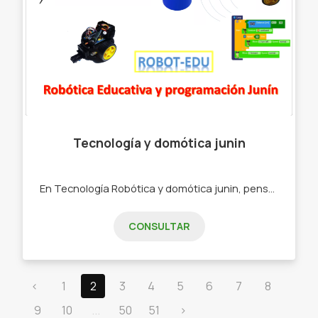
Tecnología y domótica junin
En Tecnología Robótica y domótica junin, pensamos en hacer feliz a los más pequeños del hogar y en los adultos mayores, en su seguridad. -Cursos de Robótica - Cursos de Programación - Juguetes - Robots controlados por app - LLavero SOS para adultos mayores.
CONSULTAR
‹
1
2
3
4
5
6
7
8
9
10
...
50
51
›