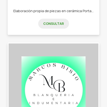
Elaboración propia de piezas en cerámica Portasahumerios. -jaboneras. -fuentes de todos tamaños y formas. -platos. -tazas. -cuencos.
CONSULTAR