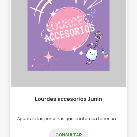
Lourdes accesorios Junin
Apunta a las personas que le interesa tener un estilo unico, llamativo y colorido con mis accesorios. También brindo servicio de arreglo de costura. -cartucheras de animalitos -cartera bandolera -llaveros -mochilas -set de mates
CONSULTAR