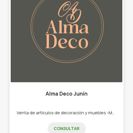
Alma Deco Junín
Venta de artículos de decoración y muebles -Muebles de Kraft. -Manteles impermeables -Floreros -Platos de sitio -Cestería -Lámparas -Velas -Mantas -Adornos -Jarrones -Flores secas -Espejos -Almohadones
CONSULTAR