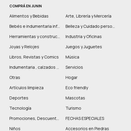
COMPRÁ EN JUNIN
Alimentos y Bebidas
Arte, Librería y Mercería
Bebés e indumentaria infantil
Belleza y Cuidado personal
Herramientas y construcción
Industria y Oficinas
Joyas y Relojes
Juegos y Juguetes
Libros, Revistas y Comics
Música
Indumentaria , calzados y marroquinería
Servicios
Otras
Hogar
Artículos limpieza
Eco friendly
Deportes
Mascotas
Tecnología
Turismo
Promociones, Descuentos y más
FECHAS ESPECIALES
Niños
Accesorios en Piedras