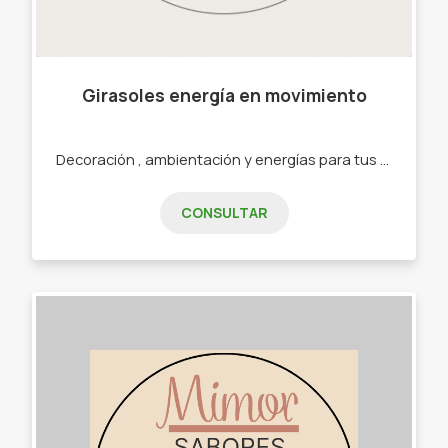
Girasoles energía en movimiento
Decoración , ambientación y energías para tus espacios . -Moviles de vientos. -Guirnaldas de luces vintage y led. -Windspinners de acero inoxidable.
CONSULTAR