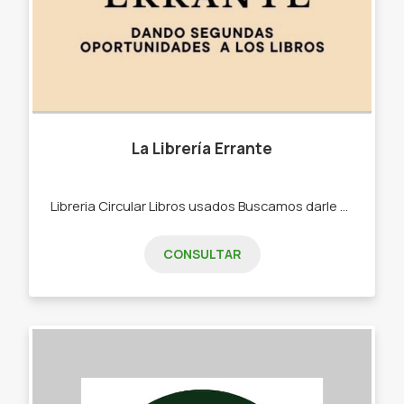
La Librería Errante
Libreria Circular Libros usados Buscamos darle una segunda oportunidad a los libros. Acercar a los lectores con su próxima lectura. Libros usados y algunos nuevos. Señaladores. Set de arte para pintar.
CONSULTAR