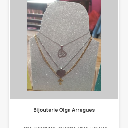
Bijouterie Olga Arregues
-Aros -Cadenitas - pulseras -Dijes -Llaveros