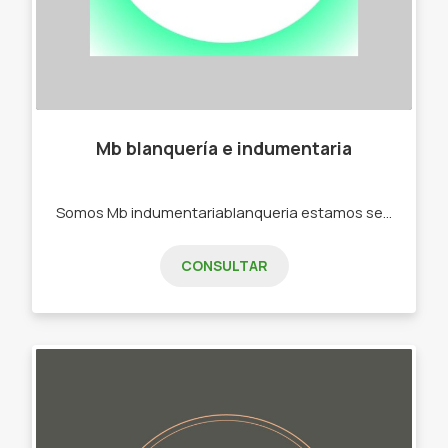
Mb blanquería e indumentaria
Somos Mb indumentariablanqueria estamos servicios del cliente. -Toalla. - Toallón. -Remeras. -pantalón. -Buzos.
CONSULTAR