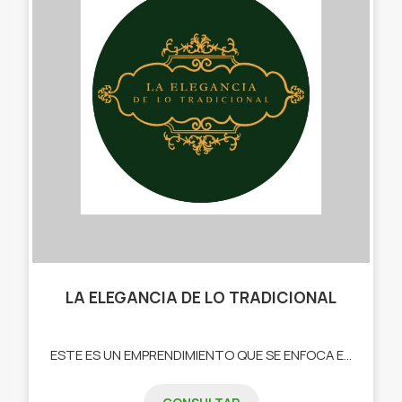
LA ELEGANCIA DE LO TRADICIONAL
ESTE ES UN EMPRENDIMIENTO QUE SE ENFOCA EN RESALTAR LAS COSTUMBRES Y TRADICIONES ARGENTINAS. DEDICADO A SELECCIONAR ARTICULOS DE EXCELENTE CALIDAD QUE TE PERMITAN DISFRUTAR DE MOMENTOS ESPECIALES -MATES -BOMBILLAS -PORTA MATE PARA AUTOS -BOLSOS Y MOCHILAS MATERAS -CANASTAS URUGUAYAS -YERBEROS - DESPOLVILLADORES -TERMOS -LUZ PARA MATES. TABLAS Y PLATOS PARA ASADO DE DIFERENTES TAMAÑOS Y MADERAS (GUAYUBIRA, NATIVA MISIONERA, PINO HORNEADO, MIXTA, INSIENZO,ETC.)"