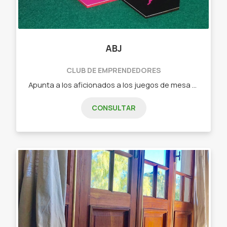
ABJ
CLUB DE EMPRENDEDORES
Apunta a los aficionados a los juegos de mesa que buscan algo nuevo o a los jugadores casuales que quieren pasar un buen rato en familia o con amigos. - Dixit (juego de cartas de relación libre) - Tantrix (juego de fichas con mas de 5 forma de juego) - intrigas de palacio (juego de cartas de estrategia) - Ciudadelas (juego de cartas de construcción, secretos y gestión) - Carrera de tortugas (juego de fichas y losetas ideal para niños)
CONSULTAR