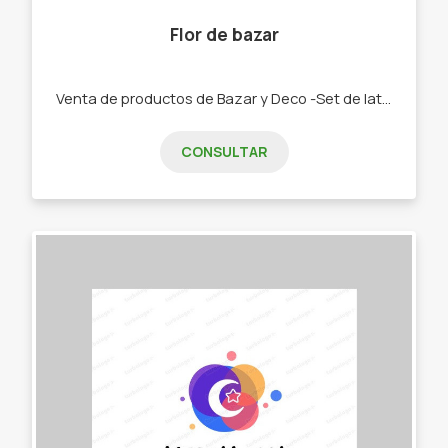
Flor de bazar
Venta de productos de Bazar y Deco -Set de latas y Mates. -Bolsos materos. -Chau latas. -Bandejas y tereras de porcelana -Textiles manteles, repasadores, caminos -Palabras Corpóreas, porta velas, colgantes cortineros. -Tazas, pocillos, tacones y bowls
CONSULTAR