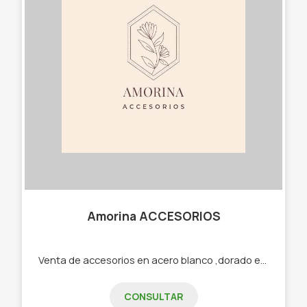
Amorina ACCESORIOS
Venta de accesorios en acero blanco ,dorado etc -Cadenas -Dijes -Aros -Pulseras -Cuff -Collares
CONSULTAR