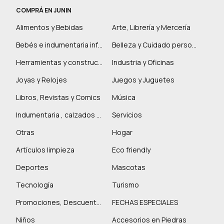
COMPRÁ EN JUNIN
Alimentos y Bebidas
Arte, Librería y Mercería
Bebés e indumentaria infantil
Belleza y Cuidado personal
Herramientas y construcción
Industria y Oficinas
Joyas y Relojes
Juegos y Juguetes
Libros, Revistas y Comics
Música
Indumentaria , calzados y marroquinería
Servicios
Otras
Hogar
Artículos limpieza
Eco friendly
Deportes
Mascotas
Tecnología
Turismo
Promociones, Descuentos y más
FECHAS ESPECIALES
Niños
Accesorios en Piedras