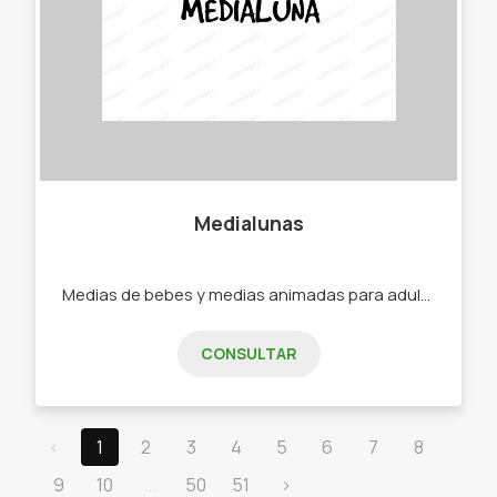
Medialunas
Medias de bebes y medias animadas para adultos. -Medias -Soquetes -Medias de bebe -Medias de niño -Medias de adultos.
CONSULTAR
‹
1
2
3
4
5
6
7
8
9
10
...
50
51
›