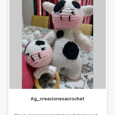
Ag_creacionesacrochet
"En ag_creacionesacrochet nos dedicamos a hacer llaveros,gorros, amigurumis,cuellitos y muchas cosas más originales, que se destaquen de lo que ya podés encontrar en el mercado. Por eso trabajamos con stock y por encargue para que tú prenda sea única " te ofrecemos : -Llaveros amigurumi . -Muñecos de apego. -Cuellos infinitos. -Gorros. -Prendedores. -Accesorios para el pelo. -Amigurumi personalizados.