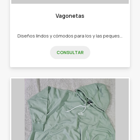
Vagonetas
Diseños lindos y cómodos para los y las peques de 0 a 2 años. - Ajuares - Bodys - Ranitas - Enteritos - Babuchas - Remeras - Camperas - Buzos - Jeans - Joggings - Calzas - Rompevientos - Conjuntos"
CONSULTAR