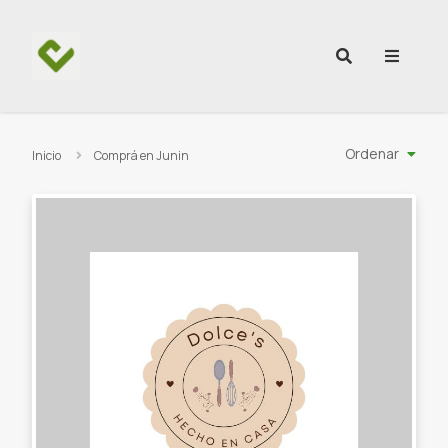
Ir al contenido
Ordenar
Inicio
Comprá en Junin