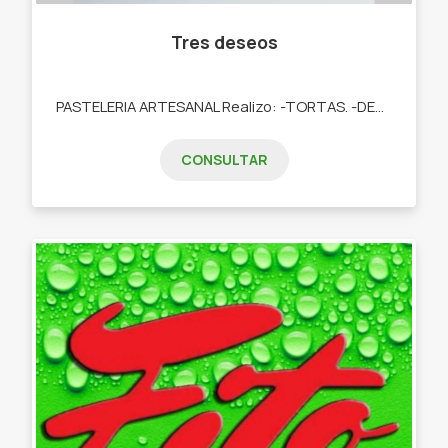
Tres deseos
PASTELERIA ARTESANAL Realizo: -TORTAS. -DESAYUNOS. -TARTAS DULCES. -POSTRES. -COOKIES. -CUPCAKES. -COOKIES.
CONSULTAR