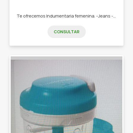
Te ofrecemos Indumentaria femenina. -Jeans -Remeras -Swetears -Joggins -Buzos
CONSULTAR