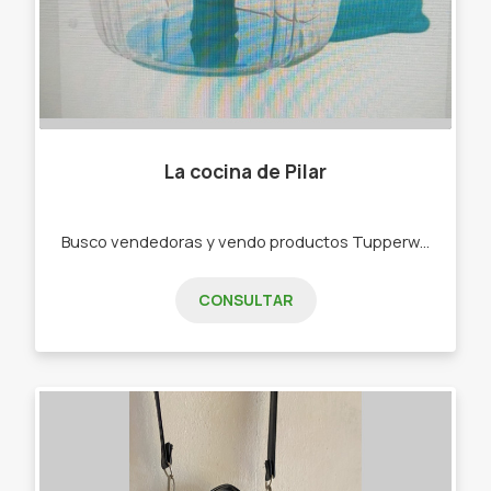
La cocina de Pilar
Busco vendedoras y vendo productos Tupperware . -Bowls -Botellas de agua -Rallador -Picadora -bowls de freezer,de microondas
CONSULTAR