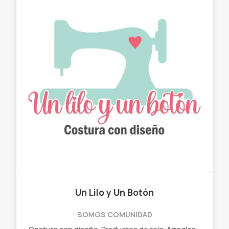
Un Lilo y Un Botón
SOMOS COMUNIDAD
Costura con diseño. Productos de tela. Arreglos con estilo. ✓ Chau latas. ✓ Bolso matero - manta. ✓ Neceser. ✓ Cartucheras. ✓ Porta Notebook. ✓ Porta lentes.