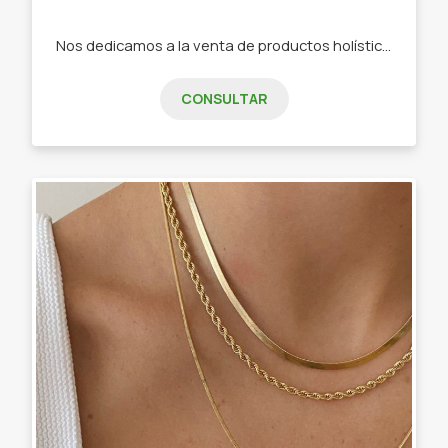
Nos dedicamos a la venta de productos holísticos , artesanías , regalaría y sahumerios. -Artesanías con porcelana fría. -Duendes -Sahumerios ( todas las marcas). - Aromáticas textiles. - Regalaría.
CONSULTAR