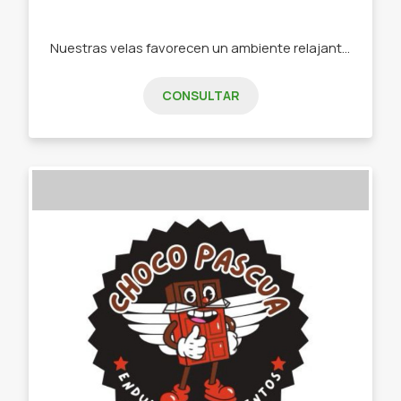
Nuestras velas favorecen un ambiente relajante y acogedor en el Hogar, en un espacio de trabajo o estudio, pudiendo ser también un elemento decorativo con excelente fragancia. -Velas de soja BPF. -Velas de soja de APF. -Velas de parafina. -Souvenir para bautismo. Comunión. Cumples. Bodas. -Aromatizantes de placares y muebles
CONSULTAR