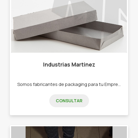
Industrias Martinez
Somos fabricantes de packaging para tu Emprendimiento. Productos : - Bolsas Reutilizables - Bolsas Camiseta Oxidegradables - Cajas para tortas, muffins, macarons, budines - Moldes - Bolsas de Polipropileno para envasar alimentos o productos en general - Manibocas - Precortados - Vasos, platos, films, bolsas de papel, bolsas para delivery. - Y mucho más, consultá todo nuestro catálogo en nuestro instagram!"
CONSULTAR