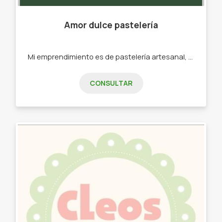
Amor dulce pastelería
Mi emprendimiento es de pastelería artesanal, mi abuelo era panadero mi papá lo es al día de hoy, y a mi me gusta mucho hacer cosas decidí poner en práctica lo que aprendí de ellos con este emprendimiento. Tortas Postres Cookies Alfajores Tartas dulces
CONSULTAR