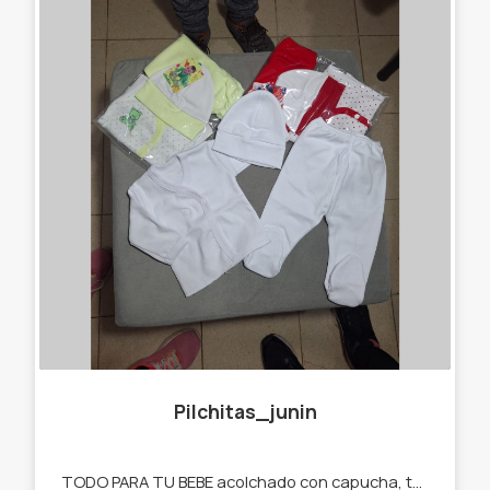
Pilchitas_junin
TODO PARA TU BEBE acolchado con capucha, toallas , babitas , ajuares, mantas de algodón, baberos, cambiadores , medias , gorritos