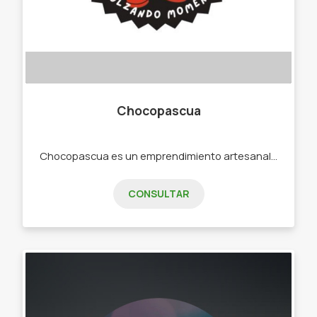
Chocopascua
Chocopascua es un emprendimiento artesanal dedicado a la elaboración de chocolates rellenos y frambuesas bañadas en chocolate. Usamos ingredientes seleccionados y combinamos sabores únicos para ofrecer productos frescos, de calidad y hechos a mano. Ideal para regalar, compartir o simplemente disfrutar un momento dulce. -Chocolates -ChocoFrambu -ChocoBana
CONSULTAR