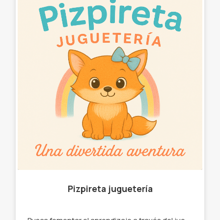
Pizpireta juguetería
Busca fomentar el aprendizaje a través del juego. -Juegos didácticos y de mesa. -Rompecabezas. -Encastrables. -Juegos de ingenio. -Juegos de memoria. -Juegos de letras y números. "