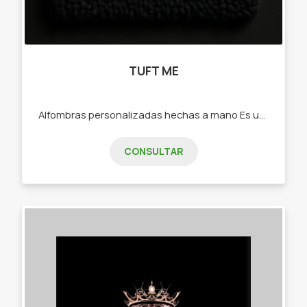
TUFT ME
Alfombras personalizadas hechas a mano Es un emprendimiento creativo nacido en Junín, Buenos Aires, que se dedica a la creación de alfombras personalizadas mediante la técnica artesanal del tufting a mano. Cada pieza es única, diseñada a pedido y elaborada con dedicación, cuidando hasta el más mínimo detalle. ✂️ ¿Qué ofrecemos? Alfombras totalmente personalizadas, hechas con lana de alta calidad y terminaciones profesionales. Diseños exclusivos a partir de imágenes, mascotas, nombres, logos, personajes o cualquier idea del cliente. Un proceso artesanal donde cada alfombra se realiza a mano con pasión y precisión. 🌟 Nuestros valores Amor por el producto: cada alfombra refleja creatividad y dedicación. Confianza y compromiso: trabajamos con responsabilidad, cumpliendo plazos y asegurando calidad. Diseños únicos: no hay dos alfombras iguales. Cada diseño es tan especial como quien lo encarga.
CONSULTAR