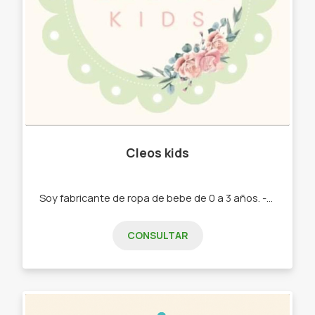
Cleos kids
Soy fabricante de ropa de bebe de 0 a 3 años. -Ajuares de bienvenido bebe . -ropa de diseño. - calzas. -buzos.
CONSULTAR