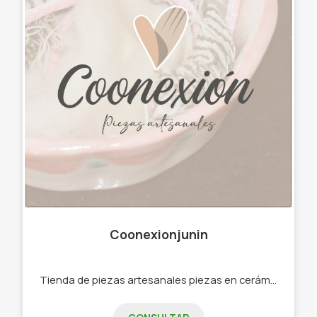
Coonexionjunin
Tienda de piezas artesanales piezas en cerámica y madera, textiles artesanales,cestería, decoración, regalería .