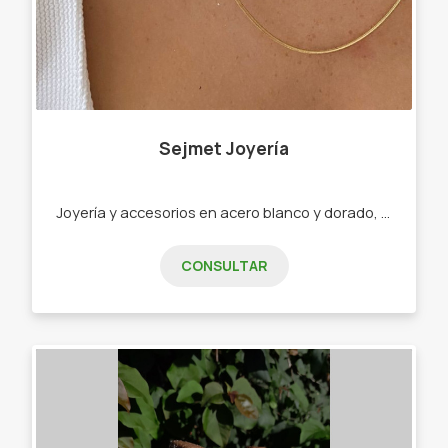
Sejmet Joyería
Joyería y accesorios en acero blanco y dorado, en nuestra línea especial y enchapados en plata 925. - Conjuntos y cadenas. - Pulseras y esclavas. - Argollas y aros. - Cuff y abridores. - Anillos y mixes."
CONSULTAR