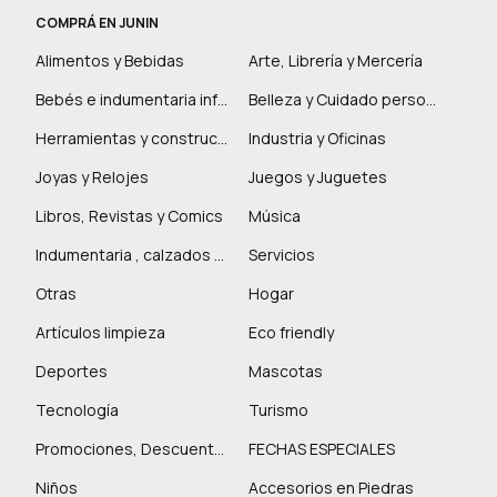
COMPRÁ EN JUNIN
Alimentos y Bebidas
Arte, Librería y Mercería
Bebés e indumentaria infantil
Belleza y Cuidado personal
Herramientas y construcción
Industria y Oficinas
Joyas y Relojes
Juegos y Juguetes
Libros, Revistas y Comics
Música
Indumentaria , calzados y marroquinería
Servicios
Otras
Hogar
Artículos limpieza
Eco friendly
Deportes
Mascotas
Tecnología
Turismo
Promociones, Descuentos y más
FECHAS ESPECIALES
Niños
Accesorios en Piedras