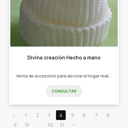
Divina creación Hecho a mano
Venta de accesorios para decorar el hogar realizados en macramé
CONSULTAR
‹
1
2
3
4
5
6
7
8
9
10
...
50
51
›