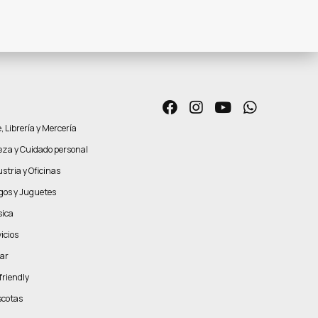
, Librería y Mercería
leza y Cuidado personal
stria y Oficinas
gos y Juguetes
ica
icios
ar
friendly
cotas