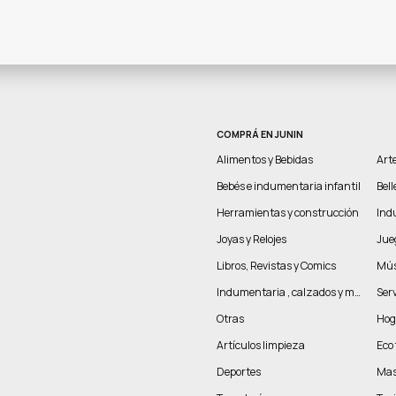
COMPRÁ EN JUNIN
Alimentos y Bebidas
Arte
Bebés e indumentaria infantil
Bel
Herramientas y construcción
Indu
Joyas y Relojes
Jue
Libros, Revistas y Comics
Mús
Indumentaria , calzados y marroquinería
Serv
Otras
Hog
Artículos limpieza
Eco 
Deportes
Mas