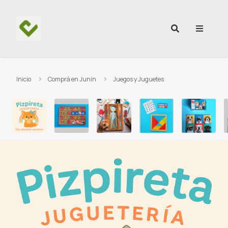
Ir al contenido
Inicio
Comprá en Junin
Juegos y Juguetes