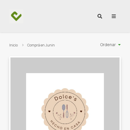
Ir al contenido
Ordenar
Inicio
Comprá en Junin