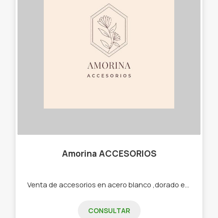
Amorina ACCESORIOS
Venta de accesorios en acero blanco ,dorado etc -Cadenas -Dijes -Aros -Pulseras -Cuff -Collares
CONSULTAR