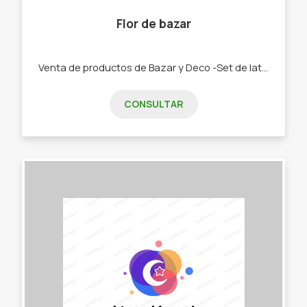
Flor de bazar
Venta de productos de Bazar y Deco -Set de latas y Mates. -Bolsos materos. -Chau latas. -Bandejas y tereras de porcelana -Textiles manteles, repasadores, caminos -Palabras Corpóreas, porta velas, colgantes cortineros. -Tazas, pocillos, tacones y bowls
CONSULTAR