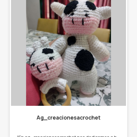
Ag_creacionesacrochet
"En ag_creacionesacrochet nos dedicamos a hacer llaveros,gorros, amigurumis,cuellitos y muchas cosas más originales, que se destaquen de lo que ya podés encontrar en el mercado. Por eso trabajamos con stock y por encargue para que tú prenda sea única " te ofrecemos : -Llaveros amigurumi . -Muñecos de apego. -Cuellos infinitos. -Gorros. -Prendedores. -Accesorios para el pelo. -Amigurumi personalizados.