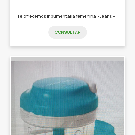
Te ofrecemos Indumentaria femenina. -Jeans -Remeras -Swetears -Joggins -Buzos
CONSULTAR