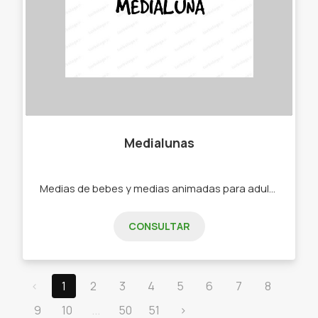
Medialunas
Medias de bebes y medias animadas para adultos. -Medias -Soquetes -Medias de bebe -Medias de niño -Medias de adultos.
CONSULTAR
‹
1
2
3
4
5
6
7
8
9
10
...
50
51
›