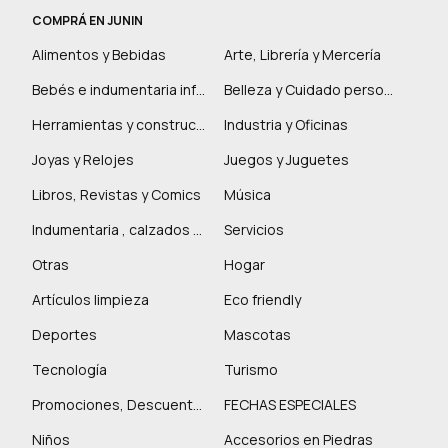
COMPRÁ EN JUNIN
Alimentos y Bebidas
Arte, Librería y Mercería
Bebés e indumentaria infantil
Belleza y Cuidado personal
Herramientas y construcción
Industria y Oficinas
Joyas y Relojes
Juegos y Juguetes
Libros, Revistas y Comics
Música
Indumentaria , calzados y marroquinería
Servicios
Otras
Hogar
Artículos limpieza
Eco friendly
Deportes
Mascotas
Tecnología
Turismo
Promociones, Descuentos y más
FECHAS ESPECIALES
Niños
Accesorios en Piedras