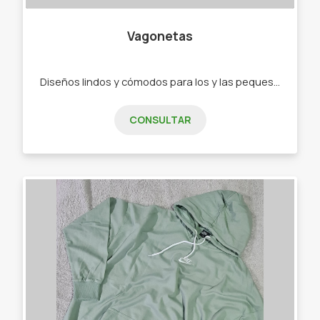
Vagonetas
Diseños lindos y cómodos para los y las peques de 0 a 2 años. - Ajuares - Bodys - Ranitas - Enteritos - Babuchas - Remeras - Camperas - Buzos - Jeans - Joggings - Calzas - Rompevientos - Conjuntos"
CONSULTAR