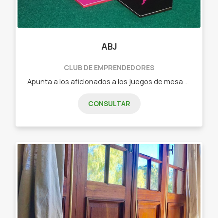
ABJ
CLUB DE EMPRENDEDORES
Apunta a los aficionados a los juegos de mesa que buscan algo nuevo o a los jugadores casuales que quieren pasar un buen rato en familia o con amigos. - Dixit (juego de cartas de relación libre) - Tantrix (juego de fichas con mas de 5 forma de juego) - intrigas de palacio (juego de cartas de estrategia) - Ciudadelas (juego de cartas de construcción, secretos y gestión) - Carrera de tortugas (juego de fichas y losetas ideal para niños)
CONSULTAR