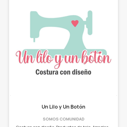
Un Lilo y Un Botón
SOMOS COMUNIDAD
Costura con diseño. Productos de tela. Arreglos con estilo. ✓ Chau latas. ✓ Bolso matero - manta. ✓ Neceser. ✓ Cartucheras. ✓ Porta Notebook. ✓ Porta lentes.