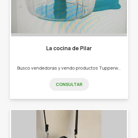
La cocina de Pilar
Busco vendedoras y vendo productos Tupperware . -Bowls -Botellas de agua -Rallador -Picadora -bowls de freezer,de microondas
CONSULTAR