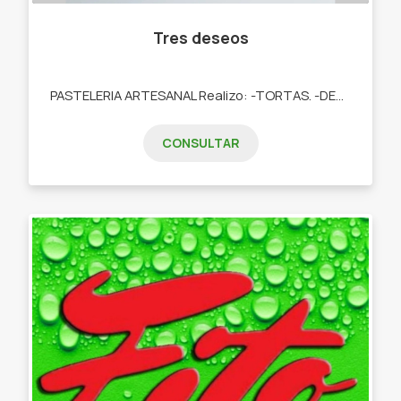
Tres deseos
PASTELERIA ARTESANAL Realizo: -TORTAS. -DESAYUNOS. -TARTAS DULCES. -POSTRES. -COOKIES. -CUPCAKES. -COOKIES.
CONSULTAR