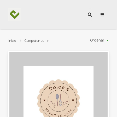
Ir al contenido
Ordenar
Inicio
Comprá en Junin