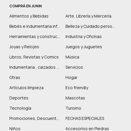
COMPRÁ EN JUNIN
Alimentos y Bebidas
Arte, Librería y Mercería
Bebés e indumentaria infantil
Belleza y Cuidado personal
Herramientas y construcción
Industria y Oficinas
Joyas y Relojes
Juegos y Juguetes
Libros, Revistas y Comics
Música
Indumentaria , calzados y marroquinería
Servicios
Otras
Hogar
Artículos limpieza
Eco friendly
Deportes
Mascotas
Tecnología
Turismo
Promociones, Descuentos y más
FECHAS ESPECIALES
Niños
Accesorios en Piedras