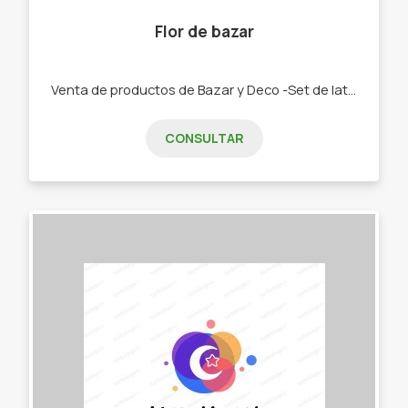
Flor de bazar
Venta de productos de Bazar y Deco -Set de latas y Mates. -Bolsos materos. -Chau latas. -Bandejas y tereras de porcelana -Textiles manteles, repasadores, caminos -Palabras Corpóreas, porta velas, colgantes cortineros. -Tazas, pocillos, tacones y bowls
CONSULTAR