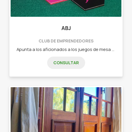
ABJ
CLUB DE EMPRENDEDORES
Apunta a los aficionados a los juegos de mesa que buscan algo nuevo o a los jugadores casuales que quieren pasar un buen rato en familia o con amigos. - Dixit (juego de cartas de relación libre) - Tantrix (juego de fichas con mas de 5 forma de juego) - intrigas de palacio (juego de cartas de estrategia) - Ciudadelas (juego de cartas de construcción, secretos y gestión) - Carrera de tortugas (juego de fichas y losetas ideal para niños)
CONSULTAR