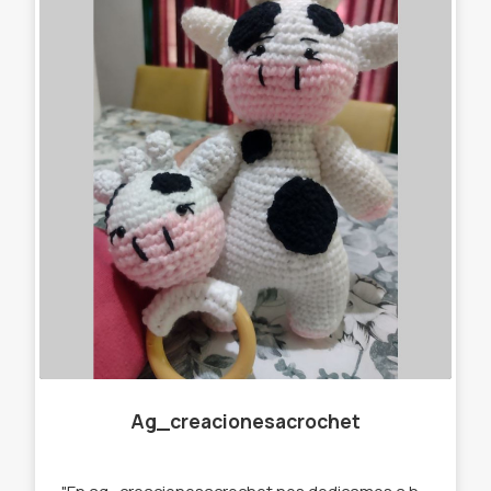
Ag_creacionesacrochet
"En ag_creacionesacrochet nos dedicamos a hacer llaveros,gorros, amigurumis,cuellitos y muchas cosas más originales, que se destaquen de lo que ya podés encontrar en el mercado. Por eso trabajamos con stock y por encargue para que tú prenda sea única " te ofrecemos : -Llaveros amigurumi . -Muñecos de apego. -Cuellos infinitos. -Gorros. -Prendedores. -Accesorios para el pelo. -Amigurumi personalizados.