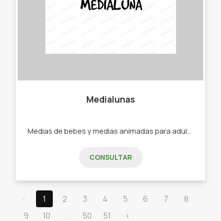
Medialunas
Medias de bebes y medias animadas para adultos. -Medias -Soquetes -Medias de bebe -Medias de niño -Medias de adultos.
CONSULTAR
‹
1
2
3
4
5
6
7
8
9
10
...
50
51
›