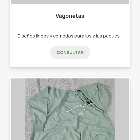
Vagonetas
Diseños lindos y cómodos para los y las peques de 0 a 2 años. - Ajuares - Bodys - Ranitas - Enteritos - Babuchas - Remeras - Camperas - Buzos - Jeans - Joggings - Calzas - Rompevientos - Conjuntos"
CONSULTAR