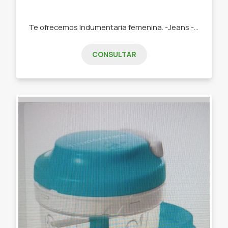
Te ofrecemos Indumentaria femenina. -Jeans -Remeras -Swetears -Joggins -Buzos
CONSULTAR