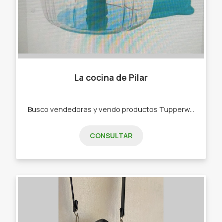
La cocina de Pilar
Busco vendedoras y vendo productos Tupperware . -Bowls -Botellas de agua -Rallador -Picadora -bowls de freezer,de microondas
CONSULTAR