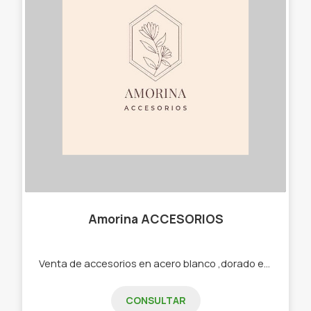
Amorina ACCESORIOS
Venta de accesorios en acero blanco ,dorado etc -Cadenas -Dijes -Aros -Pulseras -Cuff -Collares
CONSULTAR