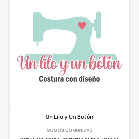
Un Lilo y Un Botón
SOMOS COMUNIDAD
Costura con diseño. Productos de tela. Arreglos con estilo. ✓ Chau latas. ✓ Bolso matero - manta. ✓ Neceser. ✓ Cartucheras. ✓ Porta Notebook. ✓ Porta lentes.