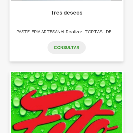
Tres deseos
PASTELERIA ARTESANAL Realizo: -TORTAS. -DESAYUNOS. -TARTAS DULCES. -POSTRES. -COOKIES. -CUPCAKES. -COOKIES.
CONSULTAR