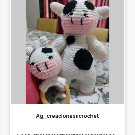
Ag_creacionesacrochet
"En ag_creacionesacrochet nos dedicamos a hacer llaveros,gorros, amigurumis,cuellitos y muchas cosas más originales, que se destaquen de lo que ya podés encontrar en el mercado. Por eso trabajamos con stock y por encargue para que tú prenda sea única " te ofrecemos : -Llaveros amigurumi . -Muñecos de apego. -Cuellos infinitos. -Gorros. -Prendedores. -Accesorios para el pelo. -Amigurumi personalizados.