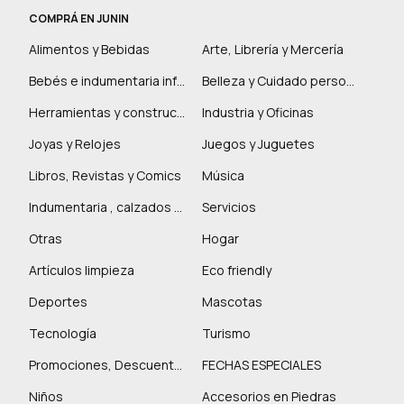
COMPRÁ EN JUNIN
Alimentos y Bebidas
Arte, Librería y Mercería
Bebés e indumentaria infantil
Belleza y Cuidado personal
Herramientas y construcción
Industria y Oficinas
Joyas y Relojes
Juegos y Juguetes
Libros, Revistas y Comics
Música
Indumentaria , calzados y marroquinería
Servicios
Otras
Hogar
Artículos limpieza
Eco friendly
Deportes
Mascotas
Tecnología
Turismo
Promociones, Descuentos y más
FECHAS ESPECIALES
Niños
Accesorios en Piedras