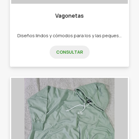
Vagonetas
Diseños lindos y cómodos para los y las peques de 0 a 2 años. - Ajuares - Bodys - Ranitas - Enteritos - Babuchas - Remeras - Camperas - Buzos - Jeans - Joggings - Calzas - Rompevientos - Conjuntos"
CONSULTAR