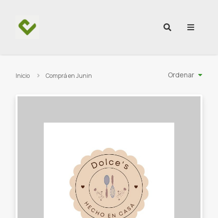
Ir al contenido
Ordenar
Inicio
Comprá en Junin