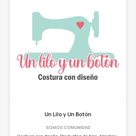
Un Lilo y Un Botón
SOMOS COMUNIDAD
Costura con diseño. Productos de tela. Arreglos con estilo. ✓ Chau latas. ✓ Bolso matero - manta. ✓ Neceser. ✓ Cartucheras. ✓ Porta Notebook. ✓ Porta lentes.