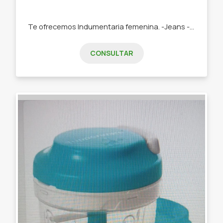
Te ofrecemos Indumentaria femenina. -Jeans -Remeras -Swetears -Joggins -Buzos
CONSULTAR