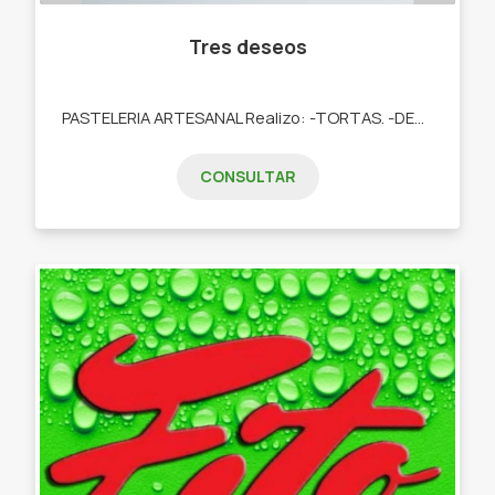
Tres deseos
PASTELERIA ARTESANAL Realizo: -TORTAS. -DESAYUNOS. -TARTAS DULCES. -POSTRES. -COOKIES. -CUPCAKES. -COOKIES.
CONSULTAR