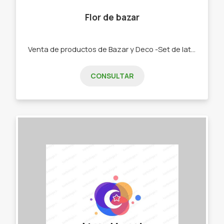
Flor de bazar
Venta de productos de Bazar y Deco -Set de latas y Mates. -Bolsos materos. -Chau latas. -Bandejas y tereras de porcelana -Textiles manteles, repasadores, caminos -Palabras Corpóreas, porta velas, colgantes cortineros. -Tazas, pocillos, tacones y bowls
CONSULTAR