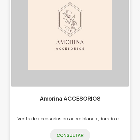
Amorina ACCESORIOS
Venta de accesorios en acero blanco ,dorado etc -Cadenas -Dijes -Aros -Pulseras -Cuff -Collares
CONSULTAR