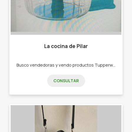
La cocina de Pilar
Busco vendedoras y vendo productos Tupperware . -Bowls -Botellas de agua -Rallador -Picadora -bowls de freezer,de microondas
CONSULTAR