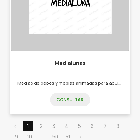
Medialunas
Medias de bebes y medias animadas para adultos. -Medias -Soquetes -Medias de bebe -Medias de niño -Medias de adultos.
CONSULTAR
‹
1
2
3
4
5
6
7
8
9
10
...
50
51
›