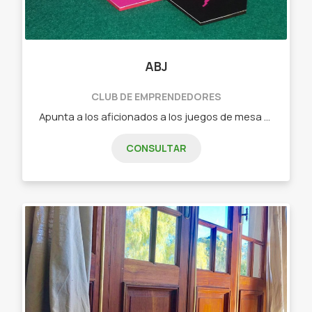
ABJ
CLUB DE EMPRENDEDORES
Apunta a los aficionados a los juegos de mesa que buscan algo nuevo o a los jugadores casuales que quieren pasar un buen rato en familia o con amigos. - Dixit (juego de cartas de relación libre) - Tantrix (juego de fichas con mas de 5 forma de juego) - intrigas de palacio (juego de cartas de estrategia) - Ciudadelas (juego de cartas de construcción, secretos y gestión) - Carrera de tortugas (juego de fichas y losetas ideal para niños)
CONSULTAR