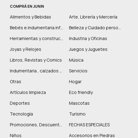
COMPRÁ EN JUNIN
Alimentos y Bebidas
Arte, Librería y Mercería
Bebés e indumentaria infantil
Belleza y Cuidado personal
Herramientas y construcción
Industria y Oficinas
Joyas y Relojes
Juegos y Juguetes
Libros, Revistas y Comics
Música
Indumentaria , calzados y marroquinería
Servicios
Otras
Hogar
Artículos limpieza
Eco friendly
Deportes
Mascotas
Tecnología
Turismo
Promociones, Descuentos y más
FECHAS ESPECIALES
Niños
Accesorios en Piedras