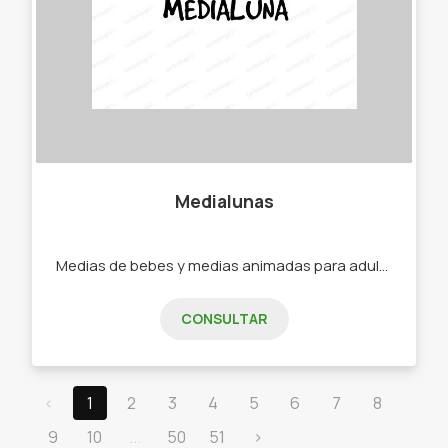
Medialunas
Medias de bebes y medias animadas para adultos. -Medias -Soquetes -Medias de bebe -Medias de niño -Medias de adultos.
CONSULTAR
‹
1
2
3
4
5
6
7
8
9
10
...
50
51
›