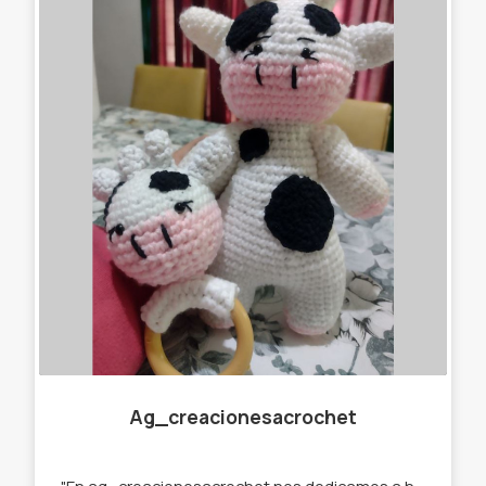
Ag_creacionesacrochet
"En ag_creacionesacrochet nos dedicamos a hacer llaveros,gorros, amigurumis,cuellitos y muchas cosas más originales, que se destaquen de lo que ya podés encontrar en el mercado. Por eso trabajamos con stock y por encargue para que tú prenda sea única " te ofrecemos : -Llaveros amigurumi . -Muñecos de apego. -Cuellos infinitos. -Gorros. -Prendedores. -Accesorios para el pelo. -Amigurumi personalizados.