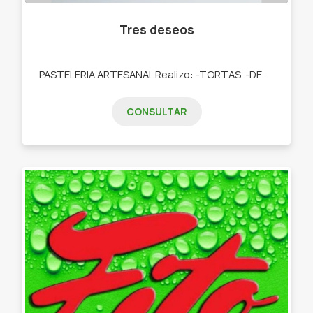
Tres deseos
PASTELERIA ARTESANAL Realizo: -TORTAS. -DESAYUNOS. -TARTAS DULCES. -POSTRES. -COOKIES. -CUPCAKES. -COOKIES.
CONSULTAR