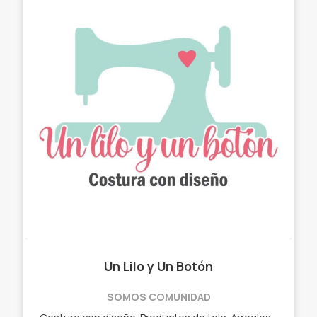
Un Lilo y Un Botón
SOMOS COMUNIDAD
Costura con diseño. Productos de tela. Arreglos con estilo. ✓ Chau latas. ✓ Bolso matero - manta. ✓ Neceser. ✓ Cartucheras. ✓ Porta Notebook. ✓ Porta lentes.