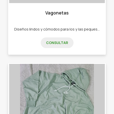
Vagonetas
Diseños lindos y cómodos para los y las peques de 0 a 2 años. - Ajuares - Bodys - Ranitas - Enteritos - Babuchas - Remeras - Camperas - Buzos - Jeans - Joggings - Calzas - Rompevientos - Conjuntos"
CONSULTAR