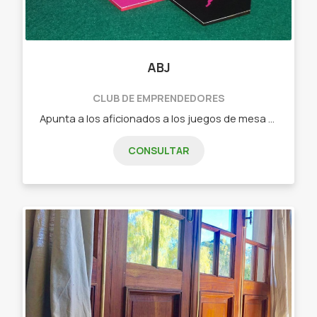
ABJ
CLUB DE EMPRENDEDORES
Apunta a los aficionados a los juegos de mesa que buscan algo nuevo o a los jugadores casuales que quieren pasar un buen rato en familia o con amigos. - Dixit (juego de cartas de relación libre) - Tantrix (juego de fichas con mas de 5 forma de juego) - intrigas de palacio (juego de cartas de estrategia) - Ciudadelas (juego de cartas de construcción, secretos y gestión) - Carrera de tortugas (juego de fichas y losetas ideal para niños)
CONSULTAR