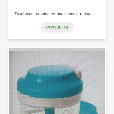
Te ofrecemos Indumentaria femenina. -Jeans -Remeras -Swetears -Joggins -Buzos
CONSULTAR