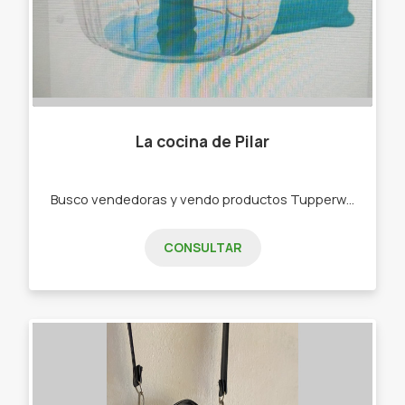
La cocina de Pilar
Busco vendedoras y vendo productos Tupperware . -Bowls -Botellas de agua -Rallador -Picadora -bowls de freezer,de microondas
CONSULTAR