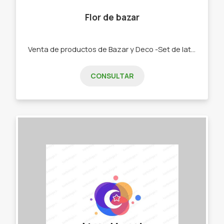
Flor de bazar
Venta de productos de Bazar y Deco -Set de latas y Mates. -Bolsos materos. -Chau latas. -Bandejas y tereras de porcelana -Textiles manteles, repasadores, caminos -Palabras Corpóreas, porta velas, colgantes cortineros. -Tazas, pocillos, tacones y bowls
CONSULTAR