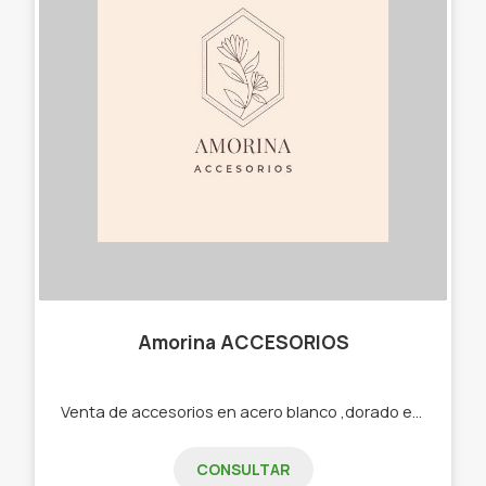
Amorina ACCESORIOS
Venta de accesorios en acero blanco ,dorado etc -Cadenas -Dijes -Aros -Pulseras -Cuff -Collares
CONSULTAR