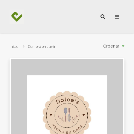
Ir al contenido
Ordenar
Inicio
Comprá en Junin