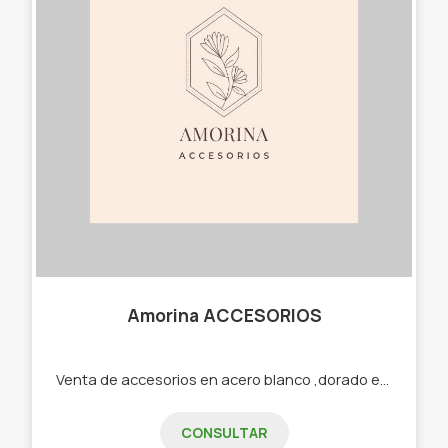
Amorina ACCESORIOS
Venta de accesorios en acero blanco ,dorado etc -Cadenas -Dijes -Aros -Pulseras -Cuff -Collares
CONSULTAR