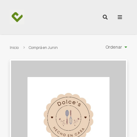
Ir al contenido
Ordenar
Inicio
Comprá en Junin