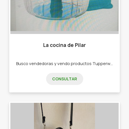
La cocina de Pilar
Busco vendedoras y vendo productos Tupperware . -Bowls -Botellas de agua -Rallador -Picadora -bowls de freezer,de microondas
CONSULTAR