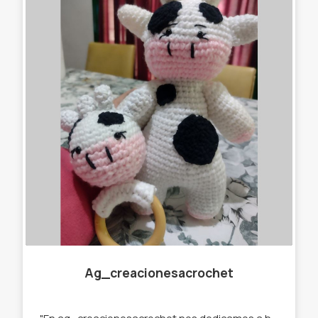
Ag_creacionesacrochet
"En ag_creacionesacrochet nos dedicamos a hacer llaveros,gorros, amigurumis,cuellitos y muchas cosas más originales, que se destaquen de lo que ya podés encontrar en el mercado. Por eso trabajamos con stock y por encargue para que tú prenda sea única " te ofrecemos : -Llaveros amigurumi . -Muñecos de apego. -Cuellos infinitos. -Gorros. -Prendedores. -Accesorios para el pelo. -Amigurumi personalizados.