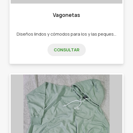
Vagonetas
Diseños lindos y cómodos para los y las peques de 0 a 2 años. - Ajuares - Bodys - Ranitas - Enteritos - Babuchas - Remeras - Camperas - Buzos - Jeans - Joggings - Calzas - Rompevientos - Conjuntos"
CONSULTAR