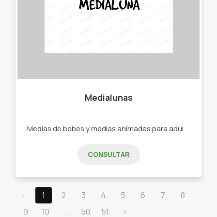
Medialunas
Medias de bebes y medias animadas para adultos. -Medias -Soquetes -Medias de bebe -Medias de niño -Medias de adultos.
CONSULTAR
‹
1
2
3
4
5
6
7
8
9
10
...
50
51
›