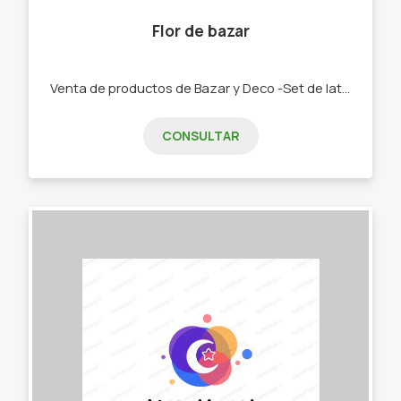
Flor de bazar
Venta de productos de Bazar y Deco -Set de latas y Mates. -Bolsos materos. -Chau latas. -Bandejas y tereras de porcelana -Textiles manteles, repasadores, caminos -Palabras Corpóreas, porta velas, colgantes cortineros. -Tazas, pocillos, tacones y bowls
CONSULTAR