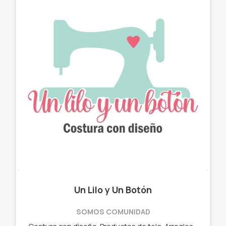
Un Lilo y Un Botón
SOMOS COMUNIDAD
Costura con diseño. Productos de tela. Arreglos con estilo. ✓ Chau latas. ✓ Bolso matero - manta. ✓ Neceser. ✓ Cartucheras. ✓ Porta Notebook. ✓ Porta lentes.