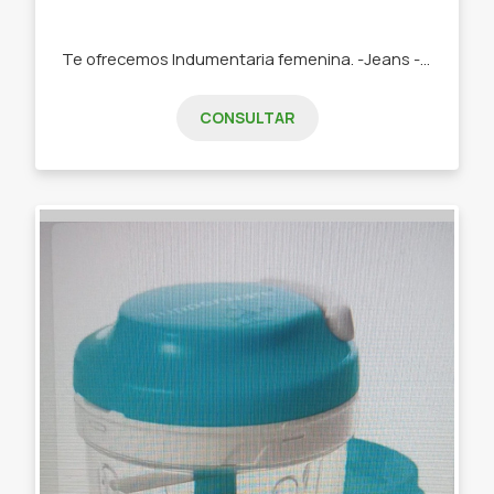
Te ofrecemos Indumentaria femenina. -Jeans -Remeras -Swetears -Joggins -Buzos
CONSULTAR