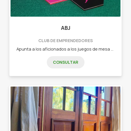
ABJ
CLUB DE EMPRENDEDORES
Apunta a los aficionados a los juegos de mesa que buscan algo nuevo o a los jugadores casuales que quieren pasar un buen rato en familia o con amigos. - Dixit (juego de cartas de relación libre) - Tantrix (juego de fichas con mas de 5 forma de juego) - intrigas de palacio (juego de cartas de estrategia) - Ciudadelas (juego de cartas de construcción, secretos y gestión) - Carrera de tortugas (juego de fichas y losetas ideal para niños)
CONSULTAR