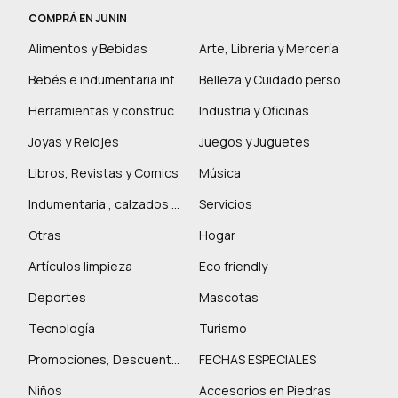
COMPRÁ EN JUNIN
Alimentos y Bebidas
Arte, Librería y Mercería
Bebés e indumentaria infantil
Belleza y Cuidado personal
Herramientas y construcción
Industria y Oficinas
Joyas y Relojes
Juegos y Juguetes
Libros, Revistas y Comics
Música
Indumentaria , calzados y marroquinería
Servicios
Otras
Hogar
Artículos limpieza
Eco friendly
Deportes
Mascotas
Tecnología
Turismo
Promociones, Descuentos y más
FECHAS ESPECIALES
Niños
Accesorios en Piedras