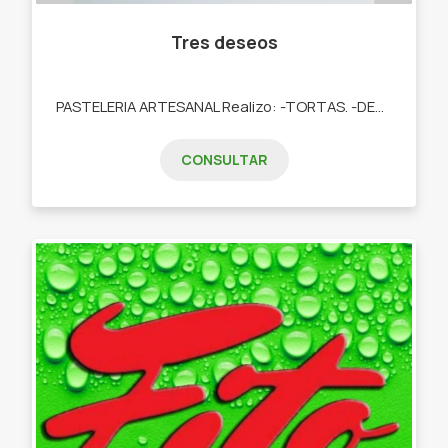
Tres deseos
PASTELERIA ARTESANAL Realizo: -TORTAS. -DESAYUNOS. -TARTAS DULCES. -POSTRES. -COOKIES. -CUPCAKES. -COOKIES.
CONSULTAR