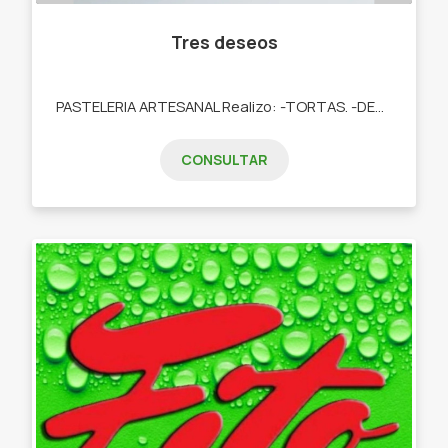
Tres deseos
PASTELERIA ARTESANAL Realizo: -TORTAS. -DESAYUNOS. -TARTAS DULCES. -POSTRES. -COOKIES. -CUPCAKES. -COOKIES.
CONSULTAR