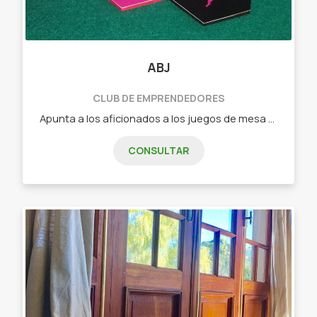
ABJ
CLUB DE EMPRENDEDORES
Apunta a los aficionados a los juegos de mesa que buscan algo nuevo o a los jugadores casuales que quieren pasar un buen rato en familia o con amigos. - Dixit (juego de cartas de relación libre) - Tantrix (juego de fichas con mas de 5 forma de juego) - intrigas de palacio (juego de cartas de estrategia) - Ciudadelas (juego de cartas de construcción, secretos y gestión) - Carrera de tortugas (juego de fichas y losetas ideal para niños)
CONSULTAR