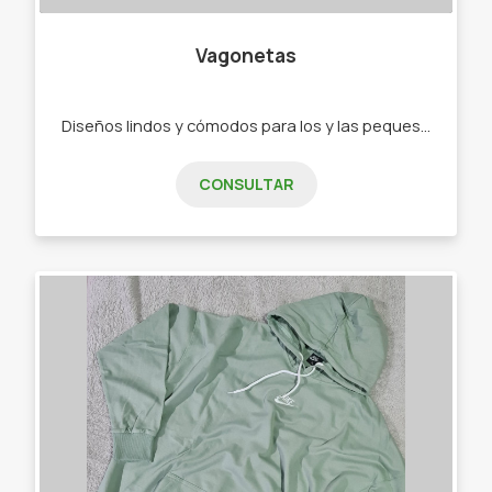
Vagonetas
Diseños lindos y cómodos para los y las peques de 0 a 2 años. - Ajuares - Bodys - Ranitas - Enteritos - Babuchas - Remeras - Camperas - Buzos - Jeans - Joggings - Calzas - Rompevientos - Conjuntos"
CONSULTAR