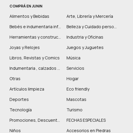
COMPRÁ EN JUNIN
Alimentos y Bebidas
Arte, Librería y Mercería
Bebés e indumentaria infantil
Belleza y Cuidado personal
Herramientas y construcción
Industria y Oficinas
Joyas y Relojes
Juegos y Juguetes
Libros, Revistas y Comics
Música
Indumentaria , calzados y marroquinería
Servicios
Otras
Hogar
Artículos limpieza
Eco friendly
Deportes
Mascotas
Tecnología
Turismo
Promociones, Descuentos y más
FECHAS ESPECIALES
Niños
Accesorios en Piedras