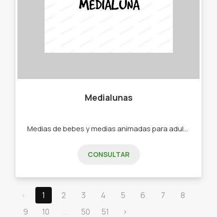
Medialunas
Medias de bebes y medias animadas para adultos. -Medias -Soquetes -Medias de bebe -Medias de niño -Medias de adultos.
CONSULTAR
‹
1
2
3
4
5
6
7
8
9
10
...
50
51
›