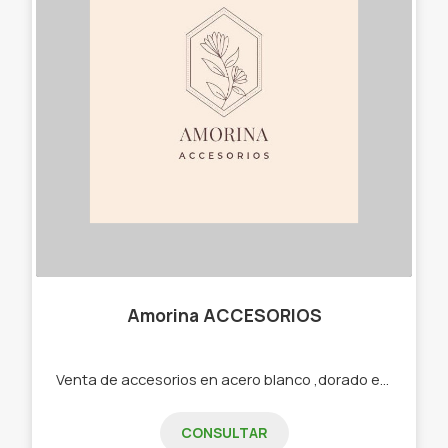
Amorina ACCESORIOS
Venta de accesorios en acero blanco ,dorado etc -Cadenas -Dijes -Aros -Pulseras -Cuff -Collares
CONSULTAR