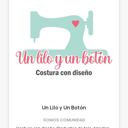
Un Lilo y Un Botón
SOMOS COMUNIDAD
Costura con diseño. Productos de tela. Arreglos con estilo. ✓ Chau latas. ✓ Bolso matero - manta. ✓ Neceser. ✓ Cartucheras. ✓ Porta Notebook. ✓ Porta lentes.