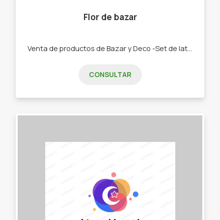
Flor de bazar
Venta de productos de Bazar y Deco -Set de latas y Mates. -Bolsos materos. -Chau latas. -Bandejas y tereras de porcelana -Textiles manteles, repasadores, caminos -Palabras Corpóreas, porta velas, colgantes cortineros. -Tazas, pocillos, tacones y bowls
CONSULTAR