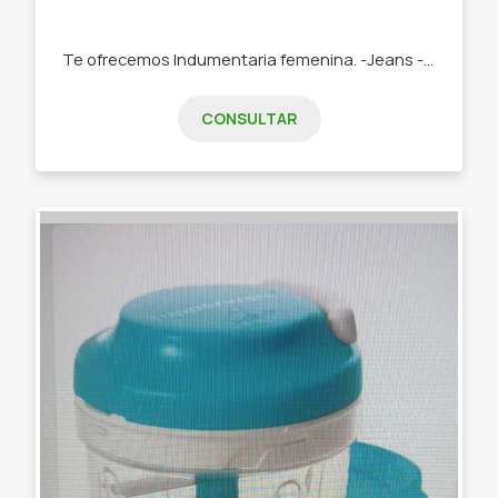
Te ofrecemos Indumentaria femenina. -Jeans -Remeras -Swetears -Joggins -Buzos
CONSULTAR