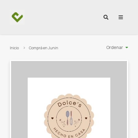
Ir al contenido
Ordenar
Inicio
Comprá en Junin