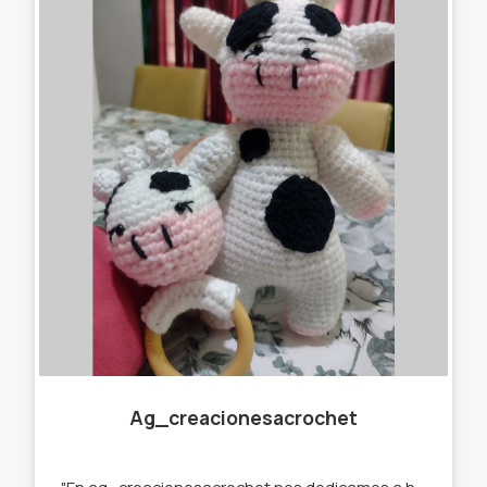
Ag_creacionesacrochet
"En ag_creacionesacrochet nos dedicamos a hacer llaveros,gorros, amigurumis,cuellitos y muchas cosas más originales, que se destaquen de lo que ya podés encontrar en el mercado. Por eso trabajamos con stock y por encargue para que tú prenda sea única " te ofrecemos : -Llaveros amigurumi . -Muñecos de apego. -Cuellos infinitos. -Gorros. -Prendedores. -Accesorios para el pelo. -Amigurumi personalizados.