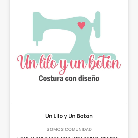
Un Lilo y Un Botón
SOMOS COMUNIDAD
Costura con diseño. Productos de tela. Arreglos con estilo. ✓ Chau latas. ✓ Bolso matero - manta. ✓ Neceser. ✓ Cartucheras. ✓ Porta Notebook. ✓ Porta lentes.