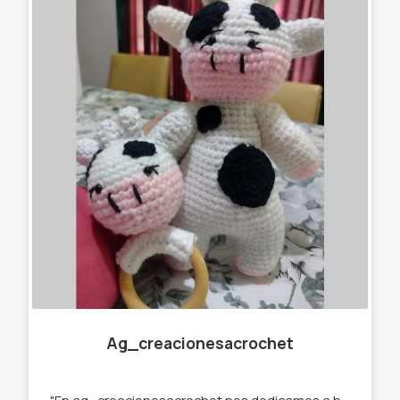
Ag_creacionesacrochet
"En ag_creacionesacrochet nos dedicamos a hacer llaveros,gorros, amigurumis,cuellitos y muchas cosas más originales, que se destaquen de lo que ya podés encontrar en el mercado. Por eso trabajamos con stock y por encargue para que tú prenda sea única " te ofrecemos : -Llaveros amigurumi . -Muñecos de apego. -Cuellos infinitos. -Gorros. -Prendedores. -Accesorios para el pelo. -Amigurumi personalizados.