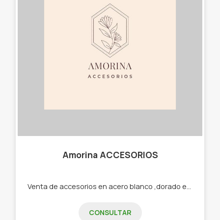
Amorina ACCESORIOS
Venta de accesorios en acero blanco ,dorado etc -Cadenas -Dijes -Aros -Pulseras -Cuff -Collares
CONSULTAR