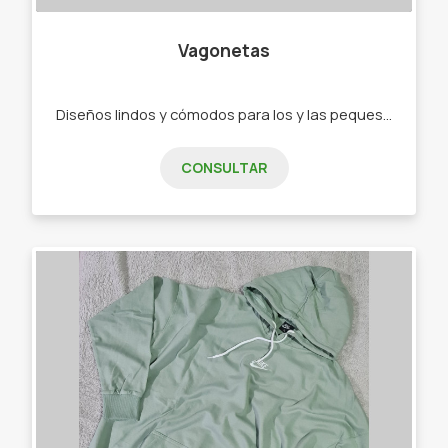
Vagonetas
Diseños lindos y cómodos para los y las peques de 0 a 2 años. - Ajuares - Bodys - Ranitas - Enteritos - Babuchas - Remeras - Camperas - Buzos - Jeans - Joggings - Calzas - Rompevientos - Conjuntos"
CONSULTAR