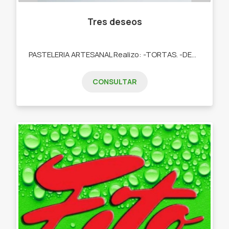
Tres deseos
PASTELERIA ARTESANAL Realizo: -TORTAS. -DESAYUNOS. -TARTAS DULCES. -POSTRES. -COOKIES. -CUPCAKES. -COOKIES.
CONSULTAR