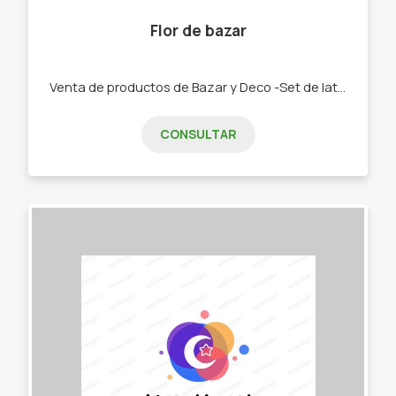
Flor de bazar
Venta de productos de Bazar y Deco -Set de latas y Mates. -Bolsos materos. -Chau latas. -Bandejas y tereras de porcelana -Textiles manteles, repasadores, caminos -Palabras Corpóreas, porta velas, colgantes cortineros. -Tazas, pocillos, tacones y bowls
CONSULTAR