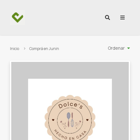
Ir al contenido
Ordenar
Inicio
Comprá en Junin