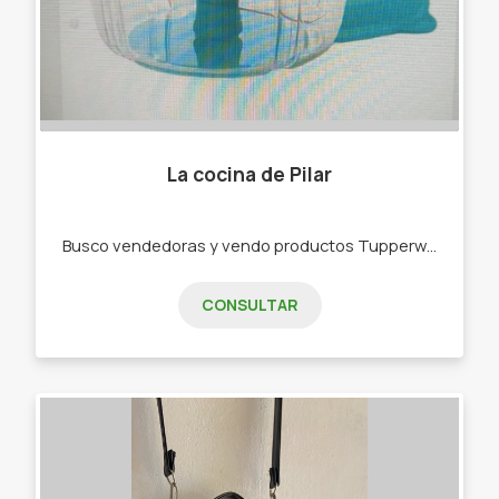
La cocina de Pilar
Busco vendedoras y vendo productos Tupperware . -Bowls -Botellas de agua -Rallador -Picadora -bowls de freezer,de microondas
CONSULTAR