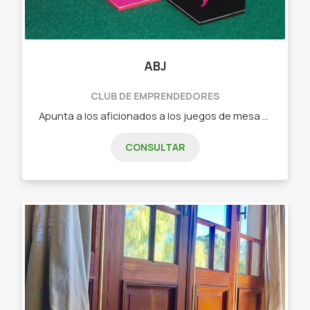
ABJ
CLUB DE EMPRENDEDORES
Apunta a los aficionados a los juegos de mesa que buscan algo nuevo o a los jugadores casuales que quieren pasar un buen rato en familia o con amigos. - Dixit (juego de cartas de relación libre) - Tantrix (juego de fichas con mas de 5 forma de juego) - intrigas de palacio (juego de cartas de estrategia) - Ciudadelas (juego de cartas de construcción, secretos y gestión) - Carrera de tortugas (juego de fichas y losetas ideal para niños)
CONSULTAR