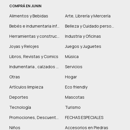
COMPRÁ EN JUNIN
Alimentos y Bebidas
Arte, Librería y Mercería
Bebés e indumentaria infantil
Belleza y Cuidado personal
Herramientas y construcción
Industria y Oficinas
Joyas y Relojes
Juegos y Juguetes
Libros, Revistas y Comics
Música
Indumentaria , calzados y marroquinería
Servicios
Otras
Hogar
Artículos limpieza
Eco friendly
Deportes
Mascotas
Tecnología
Turismo
Promociones, Descuentos y más
FECHAS ESPECIALES
Niños
Accesorios en Piedras