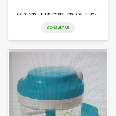
Te ofrecemos Indumentaria femenina. -Jeans -Remeras -Swetears -Joggins -Buzos
CONSULTAR