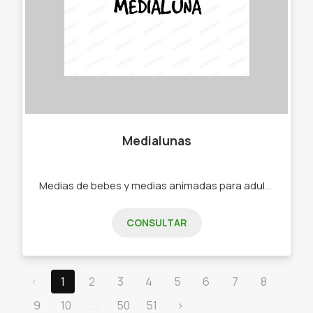
Medialunas
Medias de bebes y medias animadas para adultos. -Medias -Soquetes -Medias de bebe -Medias de niño -Medias de adultos.
CONSULTAR
‹
1
2
3
4
5
6
7
8
9
10
...
50
51
›