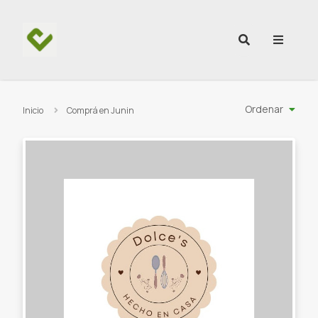
Ir al contenido
Ordenar
Inicio
Comprá en Junin