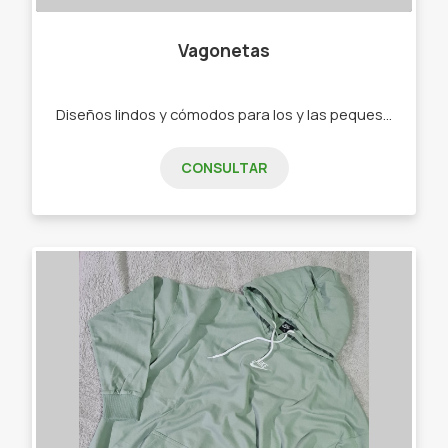
Vagonetas
Diseños lindos y cómodos para los y las peques de 0 a 2 años. - Ajuares - Bodys - Ranitas - Enteritos - Babuchas - Remeras - Camperas - Buzos - Jeans - Joggings - Calzas - Rompevientos - Conjuntos"
CONSULTAR