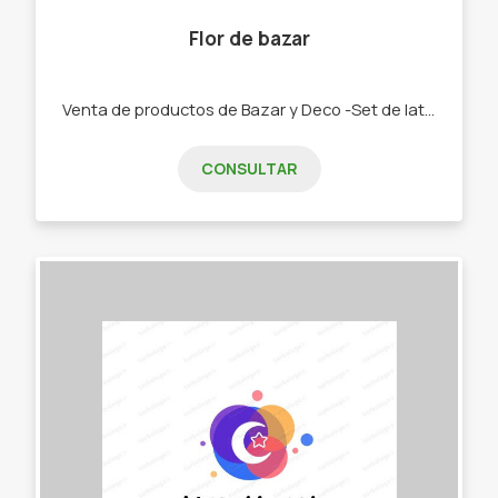
Flor de bazar
Venta de productos de Bazar y Deco -Set de latas y Mates. -Bolsos materos. -Chau latas. -Bandejas y tereras de porcelana -Textiles manteles, repasadores, caminos -Palabras Corpóreas, porta velas, colgantes cortineros. -Tazas, pocillos, tacones y bowls
CONSULTAR