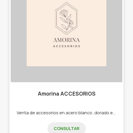
Amorina ACCESORIOS
Venta de accesorios en acero blanco ,dorado etc -Cadenas -Dijes -Aros -Pulseras -Cuff -Collares
CONSULTAR