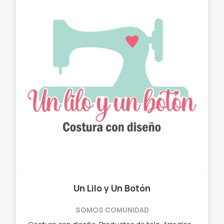
Un Lilo y Un Botón
SOMOS COMUNIDAD
Costura con diseño. Productos de tela. Arreglos con estilo. ✓ Chau latas. ✓ Bolso matero - manta. ✓ Neceser. ✓ Cartucheras. ✓ Porta Notebook. ✓ Porta lentes.