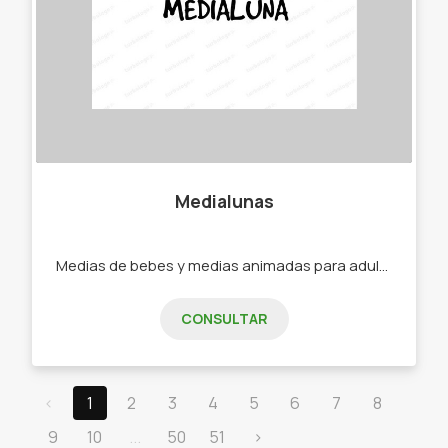
Medialunas
Medias de bebes y medias animadas para adultos. -Medias -Soquetes -Medias de bebe -Medias de niño -Medias de adultos.
CONSULTAR
‹
1
2
3
4
5
6
7
8
9
10
...
50
51
›