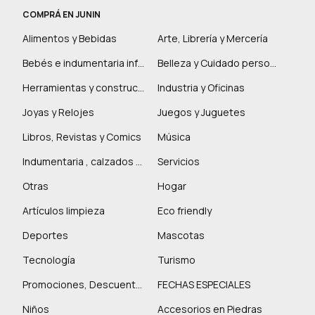
COMPRÁ EN JUNIN
Alimentos y Bebidas
Arte, Librería y Mercería
Bebés e indumentaria infantil
Belleza y Cuidado personal
Herramientas y construcción
Industria y Oficinas
Joyas y Relojes
Juegos y Juguetes
Libros, Revistas y Comics
Música
Indumentaria , calzados y marroquinería
Servicios
Otras
Hogar
Artículos limpieza
Eco friendly
Deportes
Mascotas
Tecnología
Turismo
Promociones, Descuentos y más
FECHAS ESPECIALES
Niños
Accesorios en Piedras