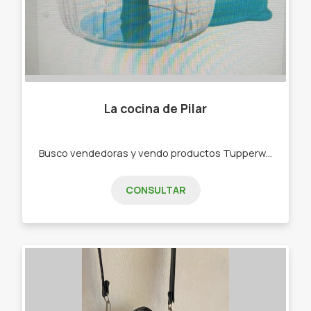
La cocina de Pilar
Busco vendedoras y vendo productos Tupperware . -Bowls -Botellas de agua -Rallador -Picadora -bowls de freezer,de microondas
CONSULTAR