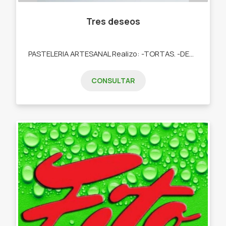
Tres deseos
PASTELERIA ARTESANAL Realizo: -TORTAS. -DESAYUNOS. -TARTAS DULCES. -POSTRES. -COOKIES. -CUPCAKES. -COOKIES.
CONSULTAR