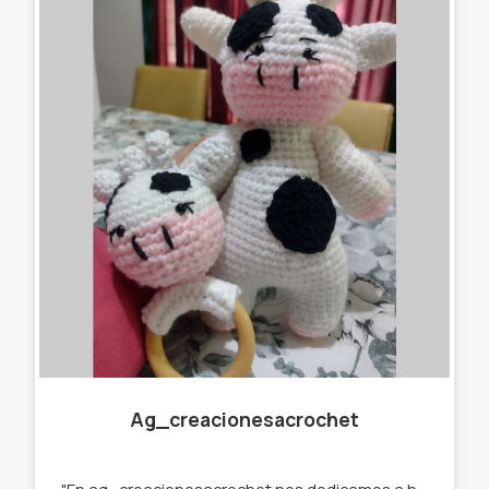
Ag_creacionesacrochet
"En ag_creacionesacrochet nos dedicamos a hacer llaveros,gorros, amigurumis,cuellitos y muchas cosas más originales, que se destaquen de lo que ya podés encontrar en el mercado. Por eso trabajamos con stock y por encargue para que tú prenda sea única " te ofrecemos : -Llaveros amigurumi . -Muñecos de apego. -Cuellos infinitos. -Gorros. -Prendedores. -Accesorios para el pelo. -Amigurumi personalizados.