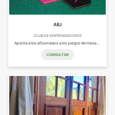
ABJ
CLUB DE EMPRENDEDORES
Apunta a los aficionados a los juegos de mesa que buscan algo nuevo o a los jugadores casuales que quieren pasar un buen rato en familia o con amigos. - Dixit (juego de cartas de relación libre) - Tantrix (juego de fichas con mas de 5 forma de juego) - intrigas de palacio (juego de cartas de estrategia) - Ciudadelas (juego de cartas de construcción, secretos y gestión) - Carrera de tortugas (juego de fichas y losetas ideal para niños)
CONSULTAR