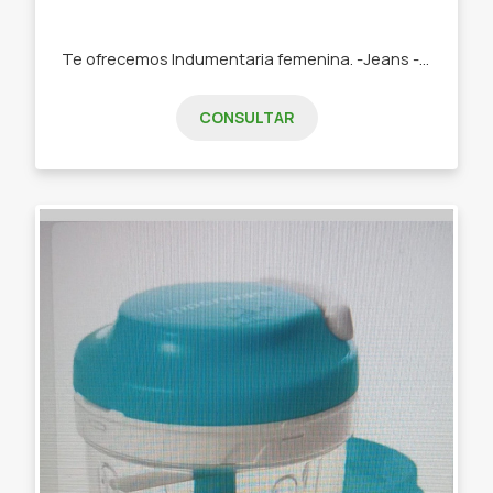
Te ofrecemos Indumentaria femenina. -Jeans -Remeras -Swetears -Joggins -Buzos
CONSULTAR