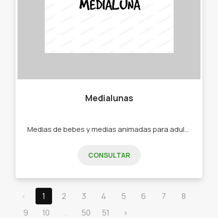
Medialunas
Medias de bebes y medias animadas para adultos. -Medias -Soquetes -Medias de bebe -Medias de niño -Medias de adultos.
CONSULTAR
‹
1
2
3
4
5
6
7
8
9
10
...
50
51
›