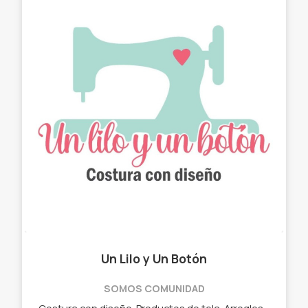
Un Lilo y Un Botón
SOMOS COMUNIDAD
Costura con diseño. Productos de tela. Arreglos con estilo. ✓ Chau latas. ✓ Bolso matero - manta. ✓ Neceser. ✓ Cartucheras. ✓ Porta Notebook. ✓ Porta lentes.