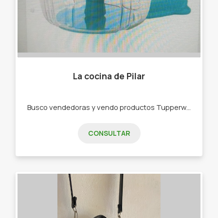
La cocina de Pilar
Busco vendedoras y vendo productos Tupperware . -Bowls -Botellas de agua -Rallador -Picadora -bowls de freezer,de microondas
CONSULTAR