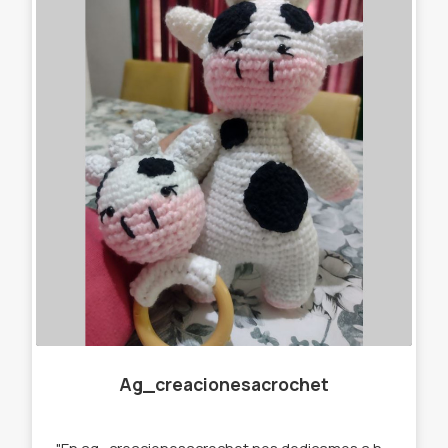
Ag_creacionesacrochet
"En ag_creacionesacrochet nos dedicamos a hacer llaveros,gorros, amigurumis,cuellitos y muchas cosas más originales, que se destaquen de lo que ya podés encontrar en el mercado. Por eso trabajamos con stock y por encargue para que tú prenda sea única " te ofrecemos : -Llaveros amigurumi . -Muñecos de apego. -Cuellos infinitos. -Gorros. -Prendedores. -Accesorios para el pelo. -Amigurumi personalizados.