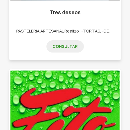
Tres deseos
PASTELERIA ARTESANAL Realizo: -TORTAS. -DESAYUNOS. -TARTAS DULCES. -POSTRES. -COOKIES. -CUPCAKES. -COOKIES.
CONSULTAR