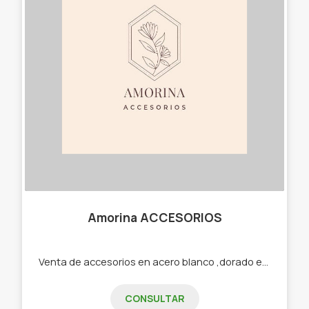
Amorina ACCESORIOS
Venta de accesorios en acero blanco ,dorado etc -Cadenas -Dijes -Aros -Pulseras -Cuff -Collares
CONSULTAR