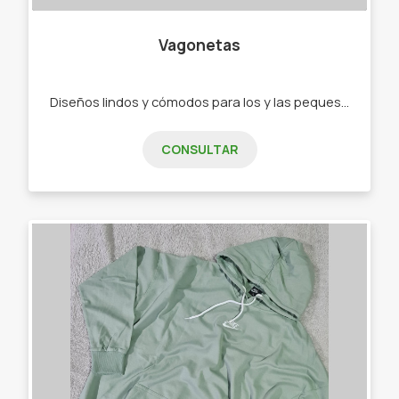
Vagonetas
Diseños lindos y cómodos para los y las peques de 0 a 2 años. - Ajuares - Bodys - Ranitas - Enteritos - Babuchas - Remeras - Camperas - Buzos - Jeans - Joggings - Calzas - Rompevientos - Conjuntos"
CONSULTAR