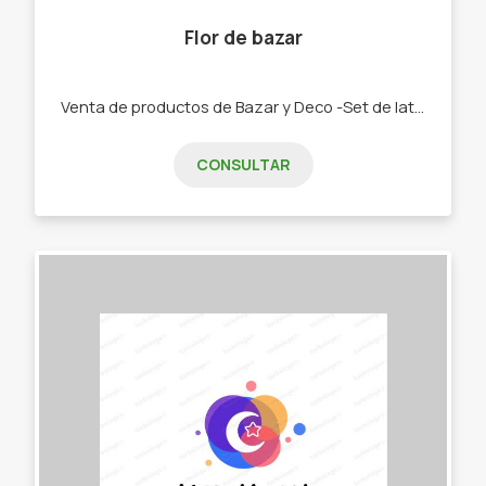
Flor de bazar
Venta de productos de Bazar y Deco -Set de latas y Mates. -Bolsos materos. -Chau latas. -Bandejas y tereras de porcelana -Textiles manteles, repasadores, caminos -Palabras Corpóreas, porta velas, colgantes cortineros. -Tazas, pocillos, tacones y bowls
CONSULTAR