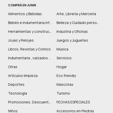
COMPRÁ EN JUNIN
Alimentos y Bebidas
Arte, Librería y Mercería
Bebés e indumentaria infantil
Belleza y Cuidado personal
Herramientas y construcción
Industria y Oficinas
Joyas y Relojes
Juegos y Juguetes
Libros, Revistas y Comics
Música
Indumentaria , calzados y marroquinería
Servicios
Otras
Hogar
Artículos limpieza
Eco friendly
Deportes
Mascotas
Tecnología
Turismo
Promociones, Descuentos y más
FECHAS ESPECIALES
Niños
Accesorios en Piedras