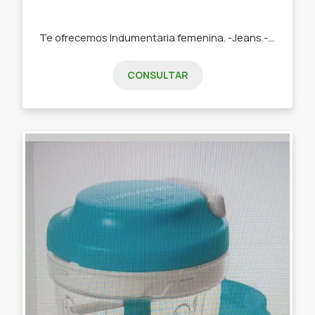
Te ofrecemos Indumentaria femenina. -Jeans -Remeras -Swetears -Joggins -Buzos
CONSULTAR