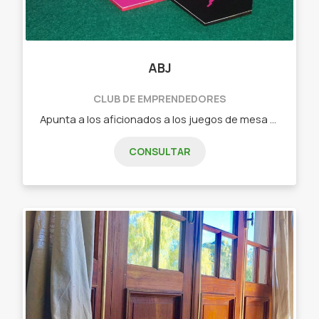
ABJ
CLUB DE EMPRENDEDORES
Apunta a los aficionados a los juegos de mesa que buscan algo nuevo o a los jugadores casuales que quieren pasar un buen rato en familia o con amigos. - Dixit (juego de cartas de relación libre) - Tantrix (juego de fichas con mas de 5 forma de juego) - intrigas de palacio (juego de cartas de estrategia) - Ciudadelas (juego de cartas de construcción, secretos y gestión) - Carrera de tortugas (juego de fichas y losetas ideal para niños)
CONSULTAR