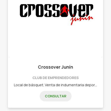
Crossover Junín
CLUB DE EMPRENDEDORES
Local de básquet. Venta de indumentaria deportiva NBA. *Remeras y camisetas NBA *Buzos y canguros NBA *Joggins *Zapatillas de básquet importadas *Pelotas y aros de básquet *Calzas y remeras de compresión deportivas *Mates y llaveros en impresión 3d
CONSULTAR