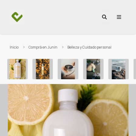
Ir al contenido
Inicio
Comprá en Junin
Belleza y Cuidado personal