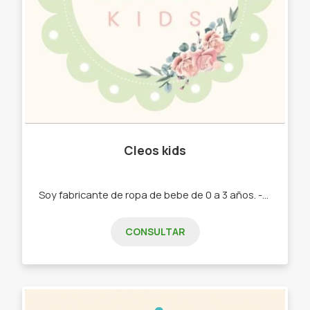
Cleos kids
Soy fabricante de ropa de bebe de 0 a 3 años. -Ajuares de bienvenido bebe . -ropa de diseño. - calzas. -buzos.
CONSULTAR