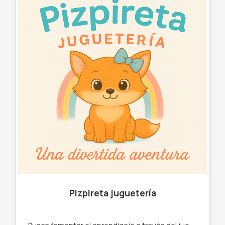
Pizpireta juguetería
Busca fomentar el aprendizaje a través del juego. -Juegos didácticos y de mesa. -Rompecabezas. -Encastrables. -Juegos de ingenio. -Juegos de memoria. -Juegos de letras y números. "