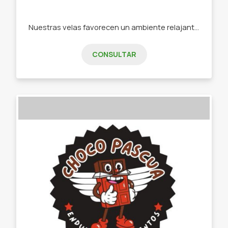
Nuestras velas favorecen un ambiente relajante y acogedor en el Hogar, en un espacio de trabajo o estudio, pudiendo ser también un elemento decorativo con excelente fragancia. -Velas de soja BPF. -Velas de soja de APF. -Velas de parafina. -Souvenir para bautismo. Comunión. Cumples. Bodas. -Aromatizantes de placares y muebles
CONSULTAR