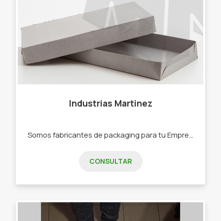
Industrias Martinez
Somos fabricantes de packaging para tu Emprendimiento. Productos : - Bolsas Reutilizables - Bolsas Camiseta Oxidegradables - Cajas para tortas, muffins, macarons, budines - Moldes - Bolsas de Polipropileno para envasar alimentos o productos en general - Manibocas - Precortados - Vasos, platos, films, bolsas de papel, bolsas para delivery. - Y mucho más, consultá todo nuestro catálogo en nuestro instagram!"
CONSULTAR