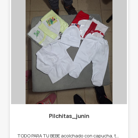
Pilchitas_junin
TODO PARA TU BEBE acolchado con capucha, toallas , babitas , ajuares, mantas de algodón, baberos, cambiadores , medias , gorritos