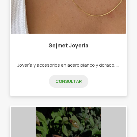
Sejmet Joyería
Joyería y accesorios en acero blanco y dorado, en nuestra línea especial y enchapados en plata 925. - Conjuntos y cadenas. - Pulseras y esclavas. - Argollas y aros. - Cuff y abridores. - Anillos y mixes."
CONSULTAR