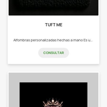
TUFT ME
Alfombras personalizadas hechas a mano Es un emprendimiento creativo nacido en Junín, Buenos Aires, que se dedica a la creación de alfombras personalizadas mediante la técnica artesanal del tufting a mano. Cada pieza es única, diseñada a pedido y elaborada con dedicación, cuidando hasta el más mínimo detalle. ✂️ ¿Qué ofrecemos? Alfombras totalmente personalizadas, hechas con lana de alta calidad y terminaciones profesionales. Diseños exclusivos a partir de imágenes, mascotas, nombres, logos, personajes o cualquier idea del cliente. Un proceso artesanal donde cada alfombra se realiza a mano con pasión y precisión. 🌟 Nuestros valores Amor por el producto: cada alfombra refleja creatividad y dedicación. Confianza y compromiso: trabajamos con responsabilidad, cumpliendo plazos y asegurando calidad. Diseños únicos: no hay dos alfombras iguales. Cada diseño es tan especial como quien lo encarga.
CONSULTAR