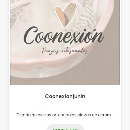
Coonexionjunin
Tienda de piezas artesanales piezas en cerámica y madera, textiles artesanales,cestería, decoración, regalería .