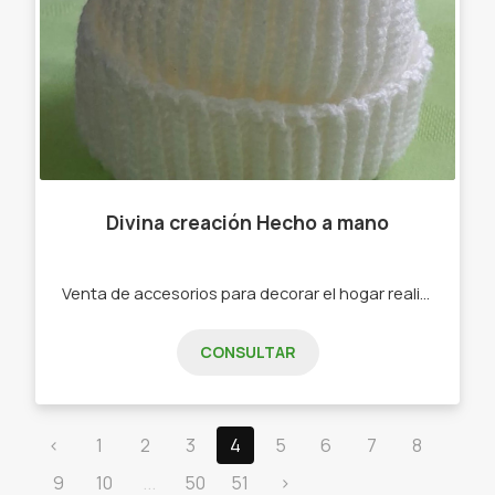
Divina creación Hecho a mano
Venta de accesorios para decorar el hogar realizados en macramé
CONSULTAR
‹
1
2
3
4
5
6
7
8
9
10
...
50
51
›