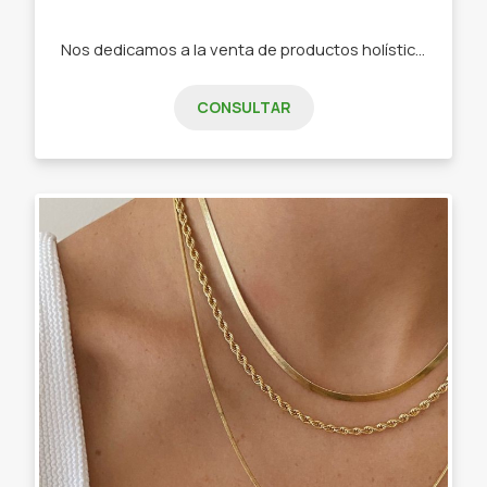
Nos dedicamos a la venta de productos holísticos , artesanías , regalaría y sahumerios. -Artesanías con porcelana fría. -Duendes -Sahumerios ( todas las marcas). - Aromáticas textiles. - Regalaría.
CONSULTAR