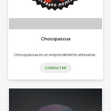
Chocopascua
Chocopascua es un emprendimiento artesanal dedicado a la elaboración de chocolates rellenos y frambuesas bañadas en chocolate. Usamos ingredientes seleccionados y combinamos sabores únicos para ofrecer productos frescos, de calidad y hechos a mano. Ideal para regalar, compartir o simplemente disfrutar un momento dulce. -Chocolates -ChocoFrambu -ChocoBana
CONSULTAR