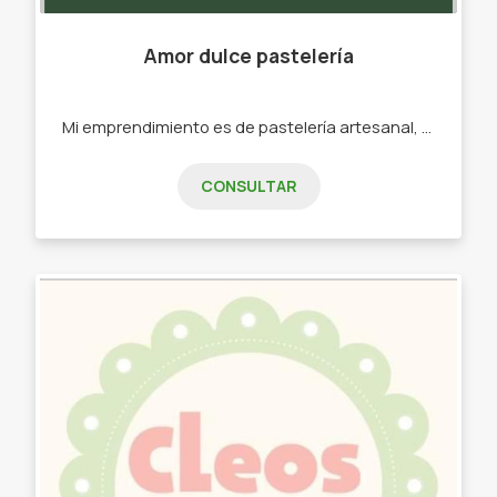
Amor dulce pastelería
Mi emprendimiento es de pastelería artesanal, mi abuelo era panadero mi papá lo es al día de hoy, y a mi me gusta mucho hacer cosas decidí poner en práctica lo que aprendí de ellos con este emprendimiento. Tortas Postres Cookies Alfajores Tartas dulces
CONSULTAR