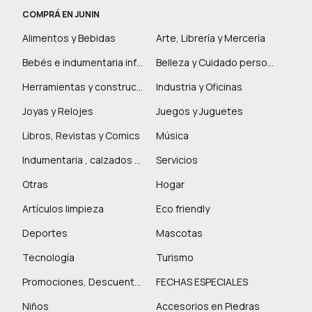
COMPRÁ EN JUNIN
Alimentos y Bebidas
Arte, Librería y Mercería
Bebés e indumentaria infantil
Belleza y Cuidado personal
Herramientas y construcción
Industria y Oficinas
Joyas y Relojes
Juegos y Juguetes
Libros, Revistas y Comics
Música
Indumentaria , calzados y marroquinería
Servicios
Otras
Hogar
Artículos limpieza
Eco friendly
Deportes
Mascotas
Tecnología
Turismo
Promociones, Descuentos y más
FECHAS ESPECIALES
Niños
Accesorios en Piedras