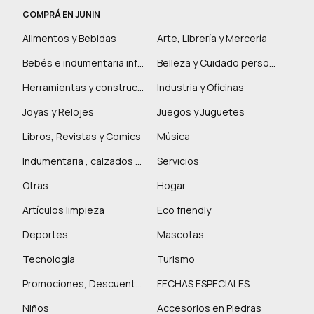
COMPRÁ EN JUNIN
Alimentos y Bebidas
Arte, Librería y Mercería
Bebés e indumentaria infantil
Belleza y Cuidado personal
Herramientas y construcción
Industria y Oficinas
Joyas y Relojes
Juegos y Juguetes
Libros, Revistas y Comics
Música
Indumentaria , calzados y marroquinería
Servicios
Otras
Hogar
Artículos limpieza
Eco friendly
Deportes
Mascotas
Tecnología
Turismo
Promociones, Descuentos y más
FECHAS ESPECIALES
Niños
Accesorios en Piedras