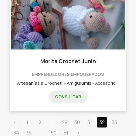
Morita Crochet Junin
EMPRENDEDORES EMPODERADOS
Artesanías a Crochet: - Amigurumis - Accesorios - Deco hogar y más...!!!
CONSULTAR
‹
1
2
...
29
30
31
32
33
34
35
...
50
51
›