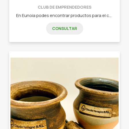
CLUB DE EMPRENDEDORES
En Eunoia podes encontrar productos para el cuidado del cuerpo y de la piel (Skincare) - Almohadillas terapéuticas de semillas - Faja almohadillas para cólicos de bebés - Mascarillas faciales - Esponjas de baño de hilo de algodón - Rodillos y Gua Sha de Jade - Vinchas para maquillaje - Turbantes para el cabello - Antifaces de descanso - Pads Desmaquillantes de hilo de algodón - Cepillos y Guantes Exfoliantes para la cara y el cuerpo
CONSULTAR