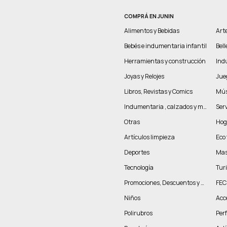
COMPRÁ EN JUNIN
Alimentos y Bebidas
Arte
Bebés e indumentaria infantil
Bel
Herramientas y construcción
Indu
Joyas y Relojes
Jue
Libros, Revistas y Comics
Mús
Indumentaria , calzados y marroquinería
Serv
Otras
Hog
Artículos limpieza
Eco 
Deportes
Mas
Tecnología
Tur
Promociones, Descuentos y más
FEC
Niños
Acc
Polirubros
Per