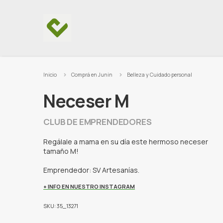
Ir al contenido
Inicio
Comprá en Junin
Belleza y Cuidado personal
Neceser M
CLUB DE EMPRENDEDORES
Regálale a mama en su día este hermoso neceser
tamaño M!
Emprendedor: SV Artesanías.
+ INFO EN NUESTRO INSTAGRAM
SKU: 35_13271