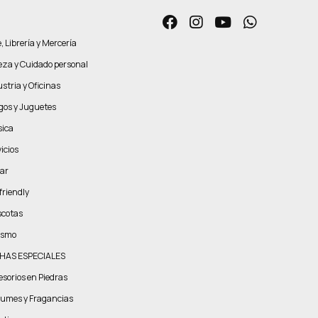
, Librería y Mercería
leza y Cuidado personal
stria y Oficinas
gos y Juguetes
ica
icios
ar
friendly
cotas
ismo
HAS ESPECIALES
esorios en Piedras
fumes y Fragancias