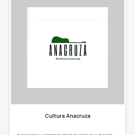
Cultura Anacruza
Accesorios y remeras de la musica que mas te gusta. -Remeras - posters -stickers -tote bag -puas.