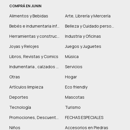
COMPRÁ EN JUNIN
Alimentos y Bebidas
Arte, Librería y Mercería
Bebés e indumentaria infantil
Belleza y Cuidado personal
Herramientas y construcción
Industria y Oficinas
Joyas y Relojes
Juegos y Juguetes
Libros, Revistas y Comics
Música
Indumentaria , calzados y marroquinería
Servicios
Otras
Hogar
Artículos limpieza
Eco friendly
Deportes
Mascotas
Tecnología
Turismo
Promociones, Descuentos y más
FECHAS ESPECIALES
Niños
Accesorios en Piedras