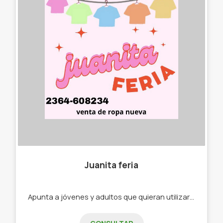
Juanita feria
Apunta a jóvenes y adultos que quieran utilizar ropa actual y deportiva. -Remeras -Tops - Pantalones cortos -Bermudas -Camisetas de fútbol -Zapatillas deportivas