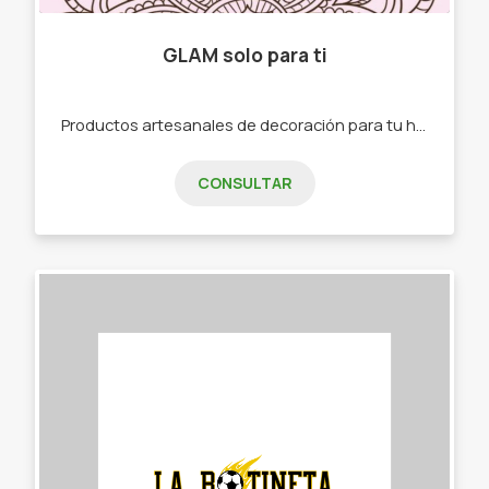
GLAM solo para ti
Productos artesanales de decoración para tu hogar realizados en cemento y madera, pintados a mano. -Velas de soja en cuenco de cemento -Bandejas de cemento -Porta llaves - bandejas en madera
CONSULTAR