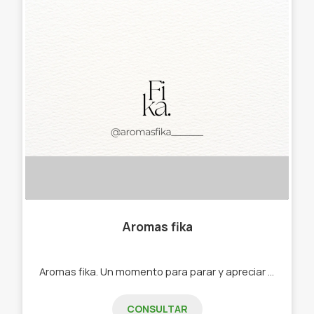
Aromas fika
Aromas fika. Un momento para parar y apreciar las cosas bellas de la vida. -Sahumerios. -Velas. -Portasahumerios. - Difusores. -Perfuminas. -Aromatisadores. -Estatuas de resina. - Cascadas.
CONSULTAR