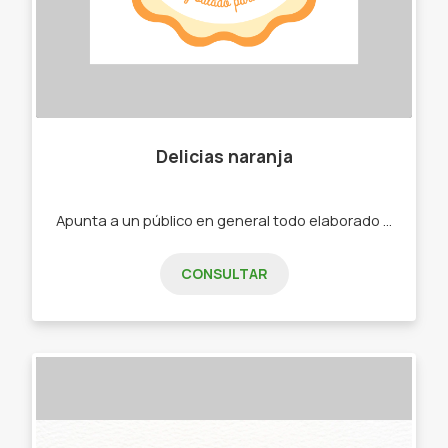
Delicias naranja
Apunta a un público en general todo elaborado casero. -Tortas materas -Biscochitos de grasa -Pastafrolas" -Tortas materas -Bizcochitos de grasa -Pastafrolas
CONSULTAR