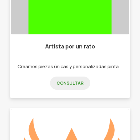
Artista por un rato
Creamos piezas únicas y personalizadas pintadas a mano. Cada pieza está hecha con mucho cariño y creatividad, para que puedas decorar tu casa, dar un regalo original o simplemente disfrutar de algo bonito y diferente. -Mates. -Cuencos. -Macetas. -Portallaves. -Cuadros. -Cucharas y objetos de cocina. -Porta sahumerios.
CONSULTAR