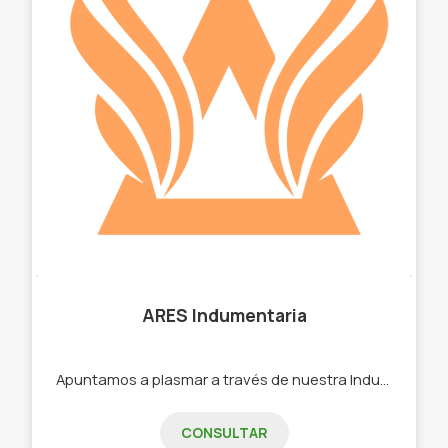
ARES Indumentaria
Apuntamos a plasmar a través de nuestra Indumentaria la creatividad y personalidad de nuestros clientes. -Remeras. -Buzos . -Pantalones Largos. -Pantalones cortos. -Conjuntos de Camisetas y pantalones deportivos. -Ropa Publicitaria para empresas. -Remeras souvenirs. -Diseños Personalizados. -Remeras Oversize Unisex.
CONSULTAR