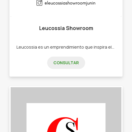
Leucossia Showroom
Leucossia es un emprendimiento que inspira elegancia y estilo a través de accesorios de bijouterie diseñados para todo los géneros. Cada pieza refleja autenticidad y sofisticación, ideal para realzar la belleza en cualquier ocasión. - Aros pasantes/argollas - Pulseras - Cadenas - Dijes - Anillos - Abridores - Relojes - Piedras Naturales Todo Acero quirúrgico-dorado-blanco/Bronce c/baño de plata-oro
CONSULTAR