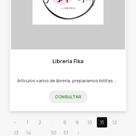
Librería Fika
Artículos varios de librería, preparamos listitas de jardín/ escuela. -Mochilas -Cuadernos -Lápices -Hojas -Etiquetas personalizadas
CONSULTAR
‹
1
2
...
8
9
10
11
12
13
14
...
50
51
›