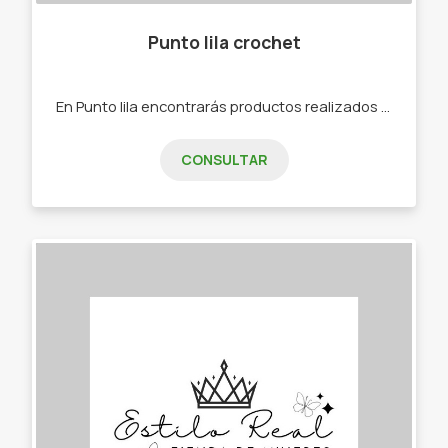
Punto lila crochet
En Punto lila encontrarás productos realizados a mano con la técnica de crochet. -Flores eternas -Llaveros -Amigurumis -Sonajeros -Portachupete
CONSULTAR