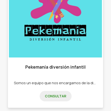
Pekemanía diversión infantil
Somos un equipo que nos encargamos de la diversión infantil , pintar cuadritos con temperas y ademas hojas con fibras y lápices , además tenemos un sector que vendemos juguetes. -Pintar cuadritos de dibujos con temperas -Pintar dibujos en hojas con lápiz y fibras de colores. -Maquillaje -Slime -Labiales Tables mágicas
CONSULTAR