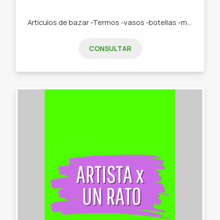
Artículos de bazar -Termos -vasos -botellas -manteles -ollas -cortinas -licuadora - batidora
CONSULTAR