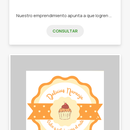
Nuestro emprendimiento apunta a que logren organizarse día a día con nuestras agendas y además que puedan poner el logo de su emprendimiento en la tapa o la imagen que deseen. -Agendas semanales, diarias, universitarias, docentes, y pedidos. -Cuadernos. -Cuadernos pediátricos. -Anotadores chicos y grandes.. lisos o con rayas. -Lapiceras
CONSULTAR