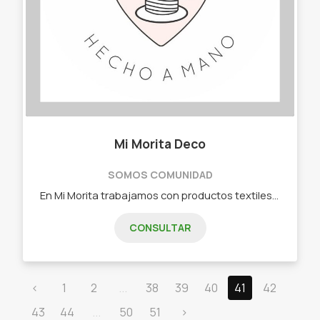
Mi Morita Deco
SOMOS COMUNIDAD
En Mi Morita trabajamos con productos textiles y objetos pintados a mano para llegar a decorar los rincones de tu hogar. Almohadones, cestas, colgantes, caminos de mesa, paneras y mas!
CONSULTAR
‹
1
2
...
38
39
40
41
42
43
44
...
50
51
›