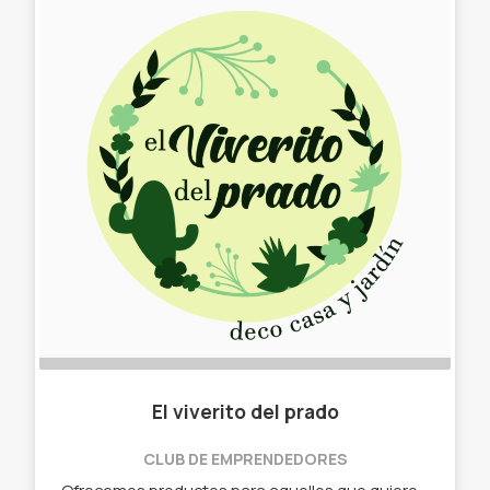
El viverito del prado
CLUB DE EMPRENDEDORES
Ofrecemos productos para aquellos que quieren su toque verde en el hogar. La base del emprendimiento está en la vida y en el reciclaje. - Cactus - Suculentas - Masetas de latas recicladas - Masetas de frascos reciclados - Portamasetas tejidos - Portamasetas de tela - Tutores - Colgantes de reciclados