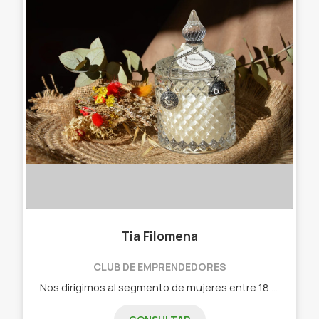
Tia Filomena
CLUB DE EMPRENDEDORES
Nos dirigimos al segmento de mujeres entre 18 y 70 años aproximadamente, que les gusta la decoración y los aromas. - Velas de soja aromáticas. - Difusor de ambientes. - Home Spray. - Apagavelas artesanales. - Posa velas. - Ramos de flores secas.