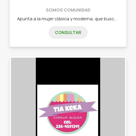
SOMOS COMUNIDAD
Apunta a la mujer clásica y moderna, que busca prendas y accesorios funcionales, para cualquier momento del dia. - Hebillas - Collares - Tapabocas - Aros - Gorros de lana - Vestidos de día
CONSULTAR