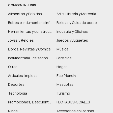
COMPRÁ EN JUNIN
Alimentos y Bebidas
Arte, Librería y Mercería
Bebés e indumentaria infantil
Belleza y Cuidado personal
Herramientas y construcción
Industria y Oficinas
Joyas y Relojes
Juegos y Juguetes
Libros, Revistas y Comics
Música
Indumentaria , calzados y marroquinería
Servicios
Otras
Hogar
Artículos limpieza
Eco friendly
Deportes
Mascotas
Tecnología
Turismo
Promociones, Descuentos y más
FECHAS ESPECIALES
Niños
Accesorios en Piedras