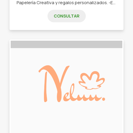
Papelería Creativa y regalos personalizados. -Etiquetas, Bolsitas, Banderines, Tarjetas y mucho mas para cumpleaños. -Etiquetas, tarjeteria, folleteria para emprendedores. -Stickers en vinilo resistentes al agua. -Planners, Agendas, Cuadernos. -Artículos Sublimados (tazas, mates, llaveros, etc). -Pulseras en macramé para compartir.
CONSULTAR