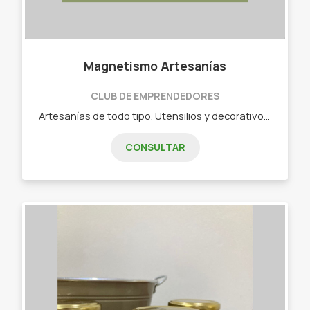
Magnetismo Artesanías
CLUB DE EMPRENDEDORES
Artesanías de todo tipo. Utensilios y decorativos, con diseño y modelo a elección de nuestro cliente, todo hecho a mano. Mates de madera pintados, pulseras y collares en macramé, cuadros en todos los tamaños y diseños, bolsas de tela bordadas y pintadas.
CONSULTAR