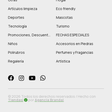
Artículos limpieza
Eco friendly
Deportes
Mascotas
Tecnología
Turismo
Promociones, Descuentos y más
FECHAS ESPECIALES
Niños
Accesorios en Piedras
Polirubros
Perfumes y Fragancias
Regalería
Artística
© 2026 Todos los derechos reservados / Hecho con
Tiendasí
por
Agencia Brandal
.