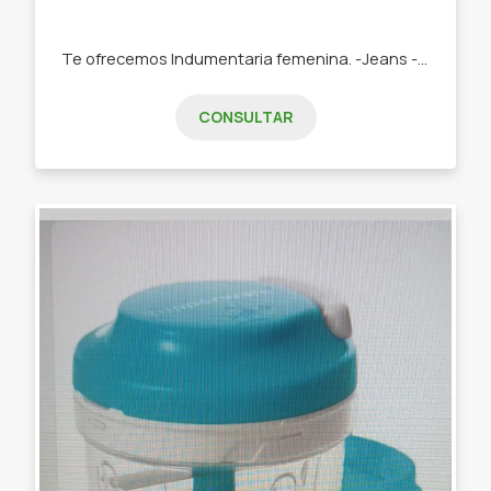
Te ofrecemos Indumentaria femenina. -Jeans -Remeras -Swetears -Joggins -Buzos
CONSULTAR