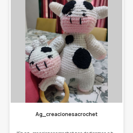
Ag_creacionesacrochet
"En ag_creacionesacrochet nos dedicamos a hacer llaveros,gorros, amigurumis,cuellitos y muchas cosas más originales, que se destaquen de lo que ya podés encontrar en el mercado. Por eso trabajamos con stock y por encargue para que tú prenda sea única " te ofrecemos : -Llaveros amigurumi . -Muñecos de apego. -Cuellos infinitos. -Gorros. -Prendedores. -Accesorios para el pelo. -Amigurumi personalizados.