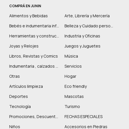
COMPRÁ EN JUNIN
Alimentos y Bebidas
Arte, Librería y Mercería
Bebés e indumentaria infantil
Belleza y Cuidado personal
Herramientas y construcción
Industria y Oficinas
Joyas y Relojes
Juegos y Juguetes
Libros, Revistas y Comics
Música
Indumentaria , calzados y marroquinería
Servicios
Otras
Hogar
Artículos limpieza
Eco friendly
Deportes
Mascotas
Tecnología
Turismo
Promociones, Descuentos y más
FECHAS ESPECIALES
Niños
Accesorios en Piedras