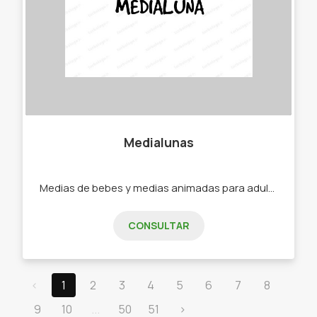
Medialunas
Medias de bebes y medias animadas para adultos. -Medias -Soquetes -Medias de bebe -Medias de niño -Medias de adultos.
CONSULTAR
‹
1
2
3
4
5
6
7
8
9
10
...
50
51
›