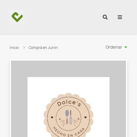
Ir al contenido
Ordenar
Inicio
Comprá en Junin