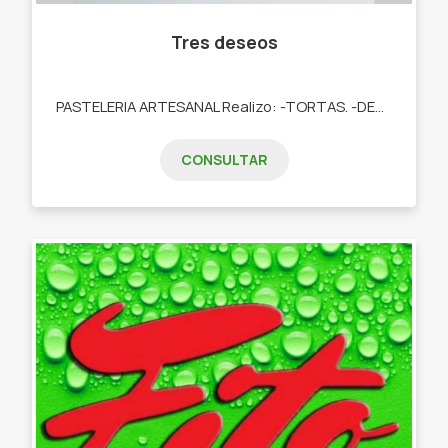
Tres deseos
PASTELERIA ARTESANAL Realizo: -TORTAS. -DESAYUNOS. -TARTAS DULCES. -POSTRES. -COOKIES. -CUPCAKES. -COOKIES.
CONSULTAR