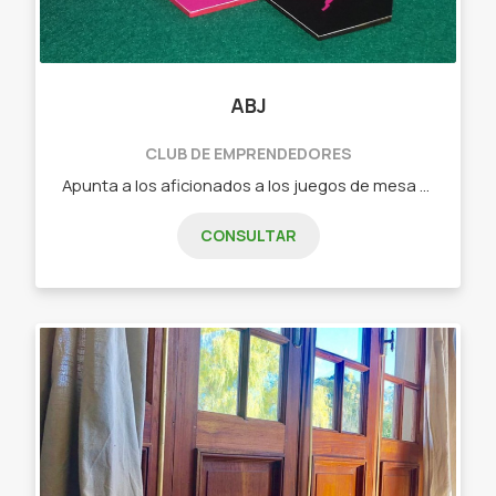
ABJ
CLUB DE EMPRENDEDORES
Apunta a los aficionados a los juegos de mesa que buscan algo nuevo o a los jugadores casuales que quieren pasar un buen rato en familia o con amigos. - Dixit (juego de cartas de relación libre) - Tantrix (juego de fichas con mas de 5 forma de juego) - intrigas de palacio (juego de cartas de estrategia) - Ciudadelas (juego de cartas de construcción, secretos y gestión) - Carrera de tortugas (juego de fichas y losetas ideal para niños)
CONSULTAR