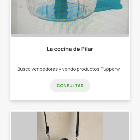
La cocina de Pilar
Busco vendedoras y vendo productos Tupperware . -Bowls -Botellas de agua -Rallador -Picadora -bowls de freezer,de microondas
CONSULTAR