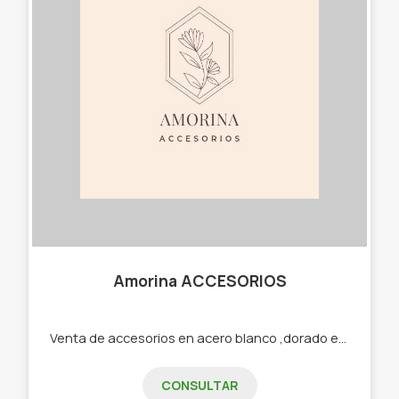
Amorina ACCESORIOS
Venta de accesorios en acero blanco ,dorado etc -Cadenas -Dijes -Aros -Pulseras -Cuff -Collares
CONSULTAR