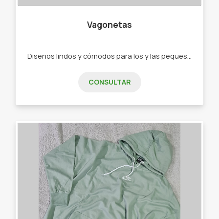
Vagonetas
Diseños lindos y cómodos para los y las peques de 0 a 2 años. - Ajuares - Bodys - Ranitas - Enteritos - Babuchas - Remeras - Camperas - Buzos - Jeans - Joggings - Calzas - Rompevientos - Conjuntos"
CONSULTAR