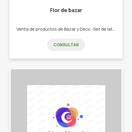
Flor de bazar
Venta de productos de Bazar y Deco -Set de latas y Mates. -Bolsos materos. -Chau latas. -Bandejas y tereras de porcelana -Textiles manteles, repasadores, caminos -Palabras Corpóreas, porta velas, colgantes cortineros. -Tazas, pocillos, tacones y bowls
CONSULTAR