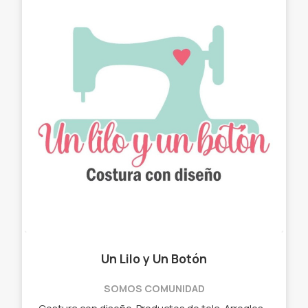
Un Lilo y Un Botón
SOMOS COMUNIDAD
Costura con diseño. Productos de tela. Arreglos con estilo. ✓ Chau latas. ✓ Bolso matero - manta. ✓ Neceser. ✓ Cartucheras. ✓ Porta Notebook. ✓ Porta lentes.