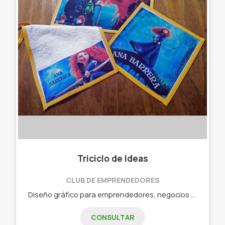
Triciclo de Ideas
CLUB DE EMPRENDEDORES
Diseño gráfico para emprendedores, negocios o eventos (infantiles, casamientos, 15 años, cumpleaños, entre otros) Tarjetas personales - papelería comercial - folletería - cartelería - vinilos (para vidrieras o vehículos) - sublimación (llaveros, tazas, set de jardín, bolsas, remeras, souvenirs, entre otros) - tarjetería y papelería personalizada para eventos.
CONSULTAR