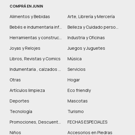
COMPRÁ EN JUNIN
Alimentos y Bebidas
Arte, Librería y Mercería
Bebés e indumentaria infantil
Belleza y Cuidado personal
Herramientas y construcción
Industria y Oficinas
Joyas y Relojes
Juegos y Juguetes
Libros, Revistas y Comics
Música
Indumentaria , calzados y marroquinería
Servicios
Otras
Hogar
Artículos limpieza
Eco friendly
Deportes
Mascotas
Tecnología
Turismo
Promociones, Descuentos y más
FECHAS ESPECIALES
Niños
Accesorios en Piedras