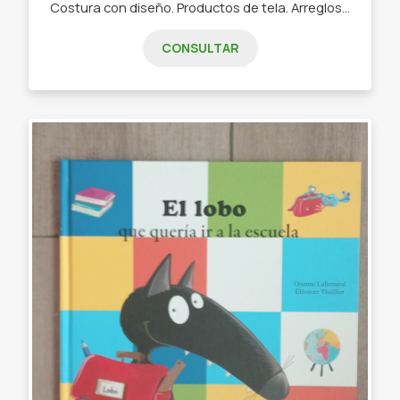
Costura con diseño. Productos de tela. Arreglos con estilo. ✓ Chau latas. ✓ Bolso matero - manta. ✓ Neceser. ✓ Cartucheras. ✓ Porta Notebook. ✓ Porta lentes.
CONSULTAR