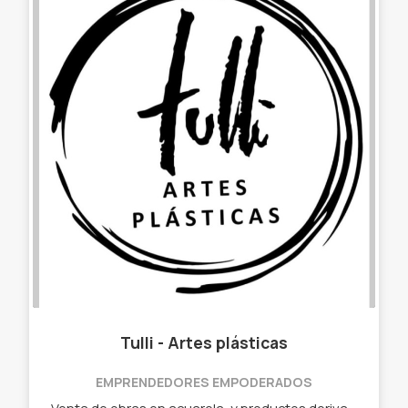
Tulli - Artes plásticas
EMPRENDEDORES EMPODERADOS
Venta de obras en acuarela, y productos derivados de dichos diseños - Láminas para enmarcar (originales y reproducciones) - Señaladores - Remeras - Bolsas de tela - Llaveros - Parches - Stickers