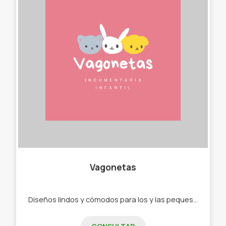
Vagonetas
Diseños lindos y cómodos para los y las peques de 0 a 2 años. - Ajuares - Bodys - Ranitas - Enteritos - Babuchas - Remeras - Camperas - Buzos - Jeans - Joggings - Calzas - Rompevientos - Conjuntos"