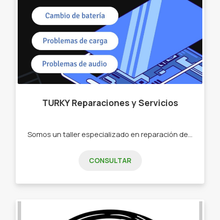
TURKY Reparaciones y Servicios
Somos un taller especializado en reparación de celulares, como así también tablets, joysticks, parlantes portátiles etc. Trabajamos todas las marcas -Cambio de pantalla o módulos. -Cambio de pin de carga -Cambio de baterías -Reparación de celulares mojados -Cambio de micrófono, parlante, cámaras, etc"
CONSULTAR