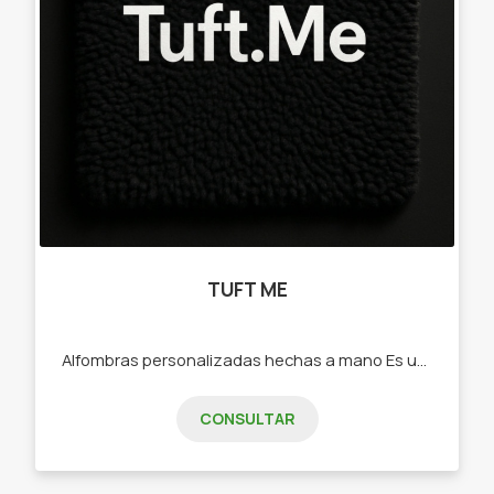
TUFT ME
Alfombras personalizadas hechas a mano Es un emprendimiento creativo nacido en Junín, Buenos Aires, que se dedica a la creación de alfombras personalizadas mediante la técnica artesanal del tufting a mano. Cada pieza es única, diseñada a pedido y elaborada con dedicación, cuidando hasta el más mínimo detalle. ✂️ ¿Qué ofrecemos? Alfombras totalmente personalizadas, hechas con lana de alta calidad y terminaciones profesionales. Diseños exclusivos a partir de imágenes, mascotas, nombres, logos, personajes o cualquier idea del cliente. Un proceso artesanal donde cada alfombra se realiza a mano con pasión y precisión. 🌟 Nuestros valores Amor por el producto: cada alfombra refleja creatividad y dedicación. Confianza y compromiso: trabajamos con responsabilidad, cumpliendo plazos y asegurando calidad. Diseños únicos: no hay dos alfombras iguales. Cada diseño es tan especial como quien lo encarga.
CONSULTAR