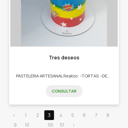
Tres deseos
PASTELERIA ARTESANAL Realizo: -TORTAS. -DESAYUNOS. -TARTAS DULCES. -POSTRES. -COOKIES. -CUPCAKES. -COOKIES.
CONSULTAR
‹
1
2
3
4
5
6
7
8
9
10
...
50
51
›