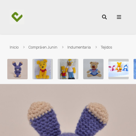
Ir al contenido
Inicio
Comprá en Junin
Indumentaria
Tejidos