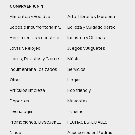
COMPRÁ EN JUNIN
Alimentos y Bebidas
Arte, Librería y Mercería
Bebés e indumentaria infantil
Belleza y Cuidado personal
Herramientas y construcción
Industria y Oficinas
Joyas y Relojes
Juegos y Juguetes
Libros, Revistas y Comics
Música
Indumentaria , calzados y marroquinería
Servicios
Otras
Hogar
Artículos limpieza
Eco friendly
Deportes
Mascotas
Tecnología
Turismo
Promociones, Descuentos y más
FECHAS ESPECIALES
Niños
Accesorios en Piedras