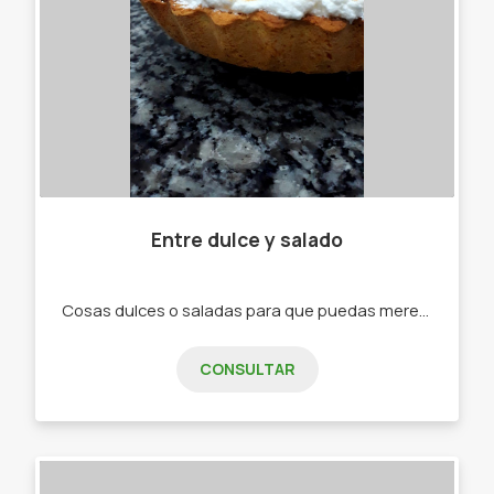
Entre dulce y salado
Cosas dulces o saladas para que puedas merendar o también para compartir en familia. • Budín. • Biscochuelos. • Alfajores. • Pastaflola. • Tarta de coco. • Tarta tofi. • Biscochitos. • Pizzetas. • Bolsita de Chisitos, Palitos, Papitas y Tubitos.
CONSULTAR