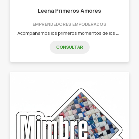
Leena Primeros Amores
EMPRENDEDORES EMPODERADOS
Acompañamos los primeros momentos de los más chiquititos, confeccionando accesorios personalizados con mucho amor. - Baberos y babitas. - Cambiadores. - Toallas con capucha. - Mamaderas. - Mordillos. - Chupetes y Porta chupetes. - Gorritos. - Mantas. - Trapitos de apego. - Ropita de RN a 24 meses.
CONSULTAR