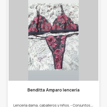
Benditta Amparo lencería
Lencería dama, caballeros y niños. - Conjuntos. - Medias. - Bóxer. - Culotes. - Pijamas. - Cola less.