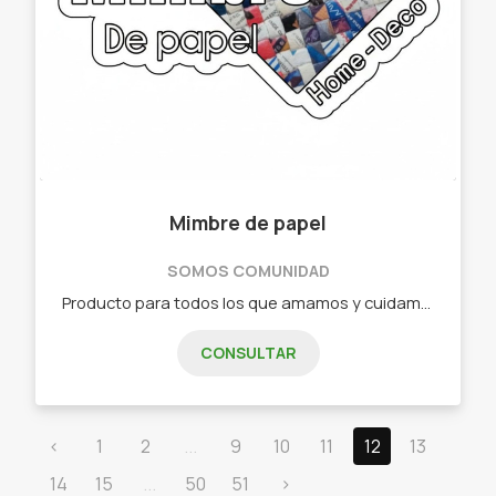
Mimbre de papel
SOMOS COMUNIDAD
Producto para todos los que amamos y cuidamos al medio ambiente. - Canastos - Bandejas - Adornos - Juguetes
CONSULTAR
‹
1
2
...
9
10
11
12
13
14
15
...
50
51
›