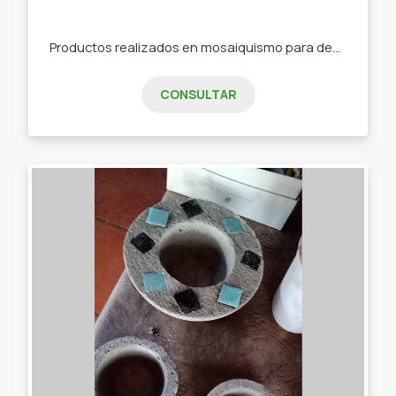
Productos realizados en mosaiquismo para decorar el hogar y jardín. - Tutores para plantas. - Bandejas de desayuno. - Fanales. - Números para las casas. - Adornos para paredes. - Percheros.
CONSULTAR