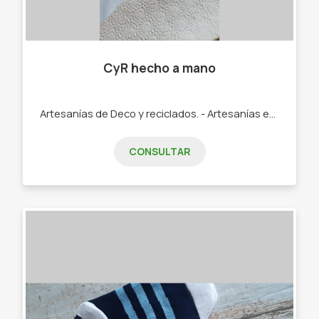
CyR hecho a mano
Artesanías de Deco y reciclados. - Artesanías en madera. - Velas artesanales. - Deco textil artesanal. - Cerámica artesanal. - Accesorios porcelana fría.
CONSULTAR