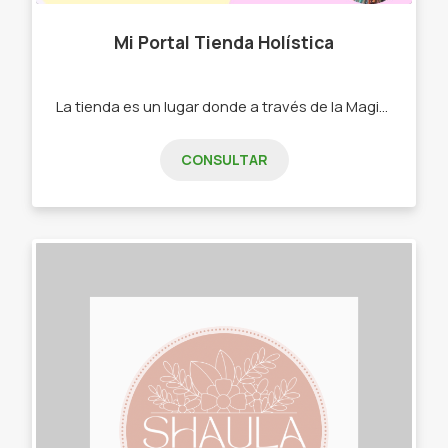
Mi Portal Tienda Holística
La tienda es un lugar donde a través de la Magia y el Amor nos acompaña a elevar la frecuencia energética de uno mismo y los espacios como así también nos aporta Alegría y Bienestar con sus aromas, sus lámparas, esencias y mucho más. Con el objetivo de transportarnos consiente o inconscientemente al Interior -Velas de Soja -Aromaterapia -Sahumerios varios -Defumacion, Hierbas para limpiar -Hierbas para el Mate -Tes en Hebras -Lámparas de Sal -Difusores -Piedras -Entre sus Variantes
CONSULTAR