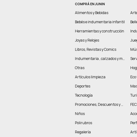
COMPRÁ EN JUNIN
Alimentos y Bebidas
Arte
Bebés e indumentaria infantil
Bel
Herramientas y construcción
Indu
Joyas y Relojes
Jue
Libros, Revistas y Comics
Mús
Indumentaria , calzados y marroquinería
Serv
Otras
Hog
Artículos limpieza
Eco 
Deportes
Mas
Tecnología
Tur
Promociones, Descuentos y más
FEC
Niños
Acc
Polirubros
Per
Regalería
Artí