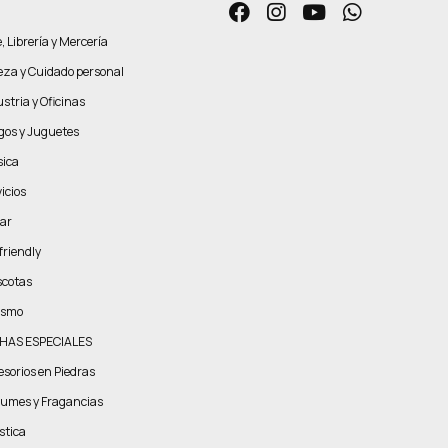
, Librería y Mercería
leza y Cuidado personal
stria y Oficinas
gos y Juguetes
ica
icios
ar
friendly
cotas
ismo
HAS ESPECIALES
esorios en Piedras
fumes y Fragancias
stica