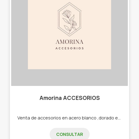
Amorina ACCESORIOS
Venta de accesorios en acero blanco ,dorado etc -Cadenas -Dijes -Aros -Pulseras -Cuff -Collares
CONSULTAR