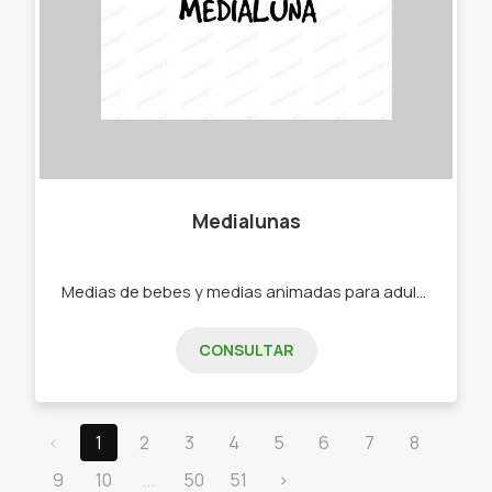
Medialunas
Medias de bebes y medias animadas para adultos. -Medias -Soquetes -Medias de bebe -Medias de niño -Medias de adultos.
CONSULTAR
‹
1
2
3
4
5
6
7
8
9
10
...
50
51
›