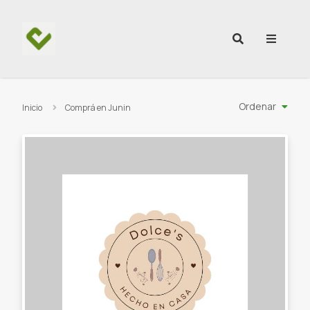
Ir al contenido
Ordenar
Inicio
Comprá en Junin