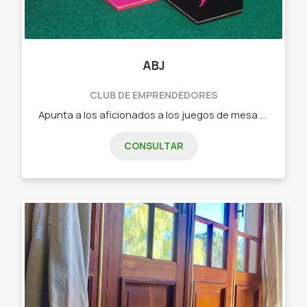
ABJ
CLUB DE EMPRENDEDORES
Apunta a los aficionados a los juegos de mesa que buscan algo nuevo o a los jugadores casuales que quieren pasar un buen rato en familia o con amigos. - Dixit (juego de cartas de relación libre) - Tantrix (juego de fichas con mas de 5 forma de juego) - intrigas de palacio (juego de cartas de estrategia) - Ciudadelas (juego de cartas de construcción, secretos y gestión) - Carrera de tortugas (juego de fichas y losetas ideal para niños)
CONSULTAR