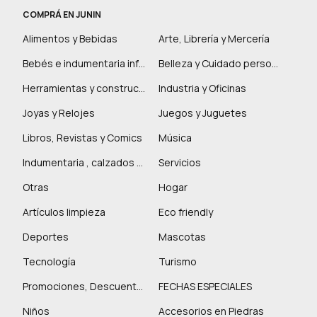
COMPRÁ EN JUNIN
Alimentos y Bebidas
Arte, Librería y Mercería
Bebés e indumentaria infantil
Belleza y Cuidado personal
Herramientas y construcción
Industria y Oficinas
Joyas y Relojes
Juegos y Juguetes
Libros, Revistas y Comics
Música
Indumentaria , calzados y marroquinería
Servicios
Otras
Hogar
Artículos limpieza
Eco friendly
Deportes
Mascotas
Tecnología
Turismo
Promociones, Descuentos y más
FECHAS ESPECIALES
Niños
Accesorios en Piedras