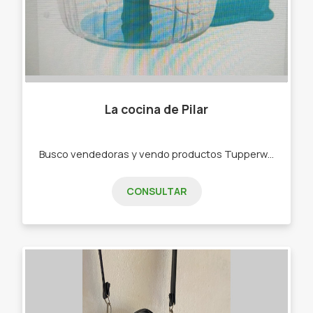
La cocina de Pilar
Busco vendedoras y vendo productos Tupperware . -Bowls -Botellas de agua -Rallador -Picadora -bowls de freezer,de microondas
CONSULTAR