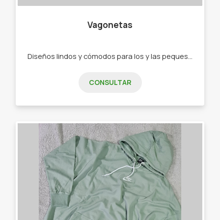
Vagonetas
Diseños lindos y cómodos para los y las peques de 0 a 2 años. - Ajuares - Bodys - Ranitas - Enteritos - Babuchas - Remeras - Camperas - Buzos - Jeans - Joggings - Calzas - Rompevientos - Conjuntos"
CONSULTAR