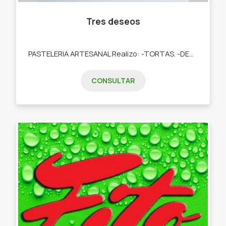
Tres deseos
PASTELERIA ARTESANAL Realizo: -TORTAS. -DESAYUNOS. -TARTAS DULCES. -POSTRES. -COOKIES. -CUPCAKES. -COOKIES.
CONSULTAR