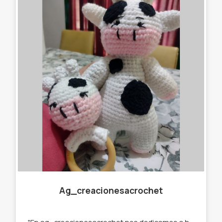
Ag_creacionesacrochet
"En ag_creacionesacrochet nos dedicamos a hacer llaveros,gorros, amigurumis,cuellitos y muchas cosas más originales, que se destaquen de lo que ya podés encontrar en el mercado. Por eso trabajamos con stock y por encargue para que tú prenda sea única " te ofrecemos : -Llaveros amigurumi . -Muñecos de apego. -Cuellos infinitos. -Gorros. -Prendedores. -Accesorios para el pelo. -Amigurumi personalizados.