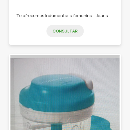
Te ofrecemos Indumentaria femenina. -Jeans -Remeras -Swetears -Joggins -Buzos
CONSULTAR