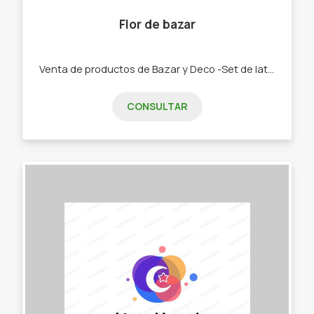
Flor de bazar
Venta de productos de Bazar y Deco -Set de latas y Mates. -Bolsos materos. -Chau latas. -Bandejas y tereras de porcelana -Textiles manteles, repasadores, caminos -Palabras Corpóreas, porta velas, colgantes cortineros. -Tazas, pocillos, tacones y bowls
CONSULTAR