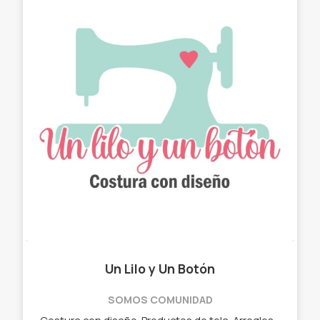
Un Lilo y Un Botón
SOMOS COMUNIDAD
Costura con diseño. Productos de tela. Arreglos con estilo. ✓ Chau latas. ✓ Bolso matero - manta. ✓ Neceser. ✓ Cartucheras. ✓ Porta Notebook. ✓ Porta lentes.