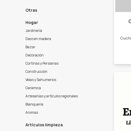
Otras
C
Hogar
Jardinería
Deco en madera
Bazar
Decoración
Cortinas y Persianas
Construcción
Velas y Sahumerios
Cerámica
Artesanías y artículos regionales
Blanquería
Aromas
Artículos limpieza