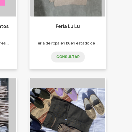
ntos
Feria Lu Lu
Joyas de plata 925 para mujeres que amen los accesorios. -Aros - Pulseras - Anillos - Dijes - Cadenas - Conjuntos
Feria de ropa en buen estado de mujer y hombre -Remeras -Buso -Pantalones -Calzas Indumentaria de temporada
CONSULTAR