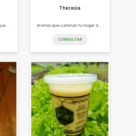
Therasia
Esto es para todos aquellos que quieran verse como ninguno. -Pulseras de hilo encerado -Pulseras de tanza -Llaveros -Porta celulares -Collares
Aromas que culminan tu hogar de buenas energías, aromas que purifican. - Sahumerios - Porta Sahumerios - Cascadas y Hornitos - Esencias - Difusores de ambiente
CONSULTAR