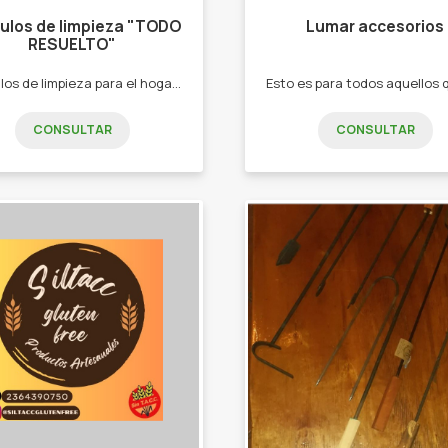
culos de limpieza "TODO
Lumar accesorios
RESUELTO"
Artículos de limpieza para el hogar , la Empresa De buena calidad con precios accesibles. -Jabón para la ropa espeso y baja espuma. -Suavizante para la ropa -Detergente . Shampoo y acondicionador cabello. -Perfuminas concentradas. -Papel higiénico.
CONSULTAR
CONSULTAR