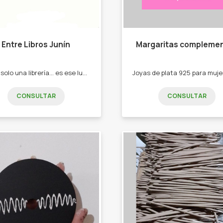
Entre Libros Junín
Margaritas compleme
No es solo una librería… es ese lugar donde siempre encontrás la historia que necesitabas sin saberlo. 📖✨ Nuevos y usados que te esperan para volver a empezar. Entrá y perdete un rato entre libros.
CONSULTAR
CONSULTAR