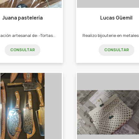
Juana pastelería
Lucas Güemil
Elaboración artesanal de: -Tortas -Budines -Alfajores maicena, chocolate - Pastafrola -Brownies chocolate -Torta tofi Por encargue candy bar por temática "
CONSULTAR
CONSULTAR