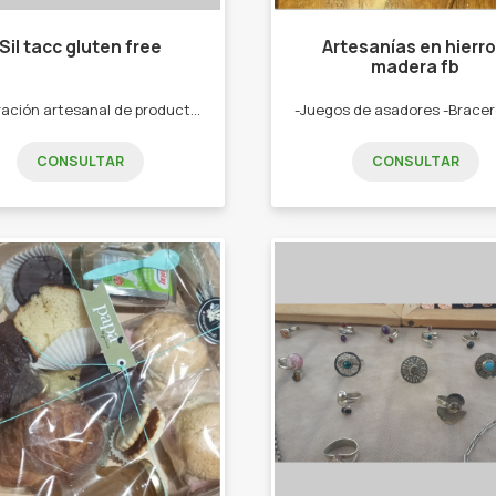
Sil tacc gluten free
Artesanías en hierro
madera fb
Elaboración artesanal de productos libre de gluten. -Pan de molde. -Prepizzas. -Alfajores. -Tartas dulces. -Budines.
CONSULTAR
CONSULTAR