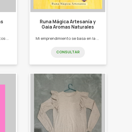
as
Runa Mágica Artesanía y
Gaia Aromas Naturales
Carteras con diferentes puntos y colores con nudos macramé. -Borlas -Tapices -Atrapasueños
Mi emprendimiento se basa en la generación de artículos útiles y bellos tanto para la persona como para el hogar, ofreciendo una gran variedad de diseños únicos; predominando la armonía ente el color, la geometría y lo natural. Además son proyectos sustentables ya que trabajo con materiales en su mayoría reciclados y productos orgánicos. -Pinturas para el hogar en formato grande y chico -Aros pintados, con plumas y cristales -Llaveros pintados a mano -Pulseras -Velas de Soja decoradas con flores naturales y en conchas de mar -Home Spray
CONSULTAR