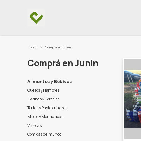
Ir al contenido
Inicio
Comprá en Junin
Comprá en Junin
Alimentos y Bebidas
Quesos y Fiambres
Harinas y Cereales
Tortas y Pastelería gral.
Mieles y Mermeladas
Viandas
Comidas del mundo