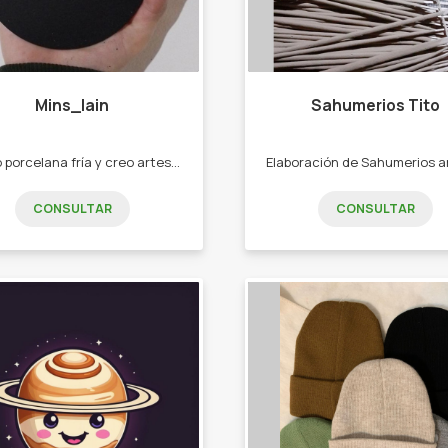
Mins_lain
Sahumerios Tito
Utilizo porcelana fría y creo artesanalmente. -aros -anillos - imanes -dijes
CONSULTAR
CONSULTAR