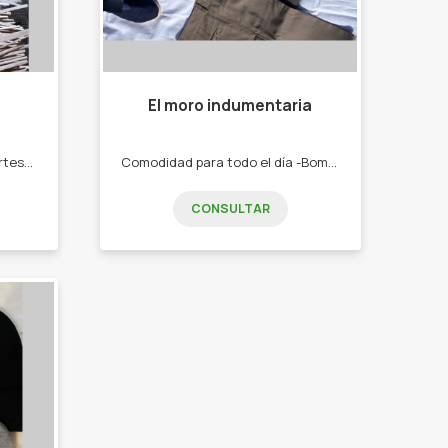
El moro indumentaria
Elaboración de Sahumerios artesanales y con fragancias ricas. -varitas finas -Doble empaste -Triple empaste -7 veces empastadas - Conito -Conitos para cascada -Hornitos.
Comodidad para todo el día -Bombachas -Alpargatas -Ruanas
CONSULTAR