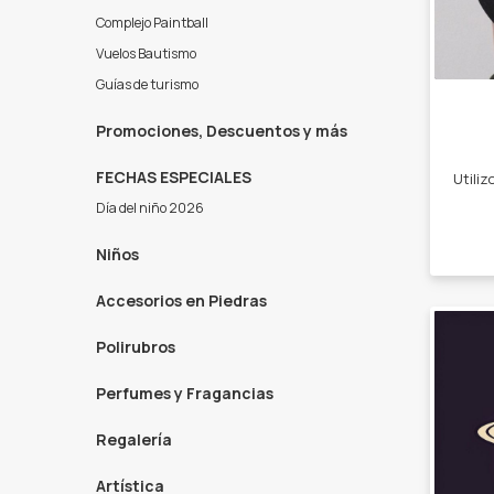
Complejo Paintball
Vuelos Bautismo
Guías de turismo
Promociones, Descuentos y más
FECHAS ESPECIALES
Día del niño 2026
Niños
Accesorios en Piedras
Polirubros
Perfumes y Fragancias
Regalería
Artística