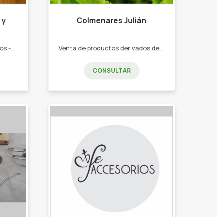
 y
Colmenares Julián
-Juegos de asadores -Braceros -Parrillas -Discos -Plachetas
Venta de productos derivados de la apicultura. -Miel -Polen -Cera -Panal de miel
CONSULTAR