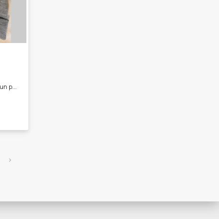
Mi emprendimiento apunta a un público amplio: niños, mujeres y hombres pero en especial, se avoca mayormente a accesorios para mujeres. Ofrecemos por el momento: -Medias en todas sus formas -Gorros -Colitas de pelo -Ruanas -Artículos de temporada en general
›