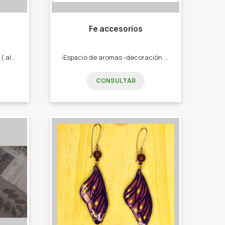
Fe accesorios
Realizo bijouterie en metales ( alpaca, cobre y bronce) personalizada. -Anillos -pulseras -aros -engarce de piedras
-Espacio de aromas -decoración y regalos -cerámica - difusores -perfuminas pequeños regalos
CONSULTAR