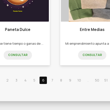
Paneta Dulce
Entre Medias
Si no se tiene tiempo o ganas de cocinar, ofrezco la solución (panadería/pastelería: opciones saludables y para darte los gustos también) -Panes 100% integrales -Budines 100% integrales(diferentes sabores) -Budines de centeno -Galletitas de avena (diferentes variedades) -Muffins -Torta de ricotta -Torta de manzana con crumble de almendras -Brownie -Lemon Pie -Pasta frola -Torta Chilena -Torta de coco y ddl -Alfajores -Cupcakes con buttercream"
CONSULTAR
CONSULTAR
2
3
4
5
6
7
8
9
10
...
50
51