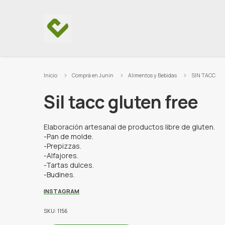
Ir al contenido
Inicio
Comprá en Junin
Alimentos y Bebidas
SIN TACC
Sil tacc gluten free
Elaboración artesanal de productos libre de gluten.
-Pan de molde.
-Prepizzas.
-Alfajores.
-Tartas dulces.
-Budines.
INSTAGRAM
SKU: 1156