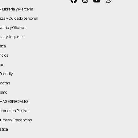
, Librería y Mercería
leza y Cuidado personal
stria y Oficinas
gos y Juguetes
ica
icios
ar
friendly
cotas
ismo
HAS ESPECIALES
esorios en Piedras
fumes y Fragancias
stica