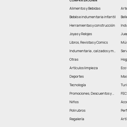
COMPRÁ EN JUNIN
Alimentos y Bebidas
Arte
Bebés e indumentaria infantil
Bel
Herramientas y construcción
Indu
Joyas y Relojes
Jue
Libros, Revistas y Comics
Mús
Indumentaria , calzados y marroquinería
Serv
Otras
Hog
Artículos limpieza
Eco 
Deportes
Mas
Tecnología
Tur
Promociones, Descuentos y más
FEC
Niños
Acc
Polirubros
Per
Regalería
Artí